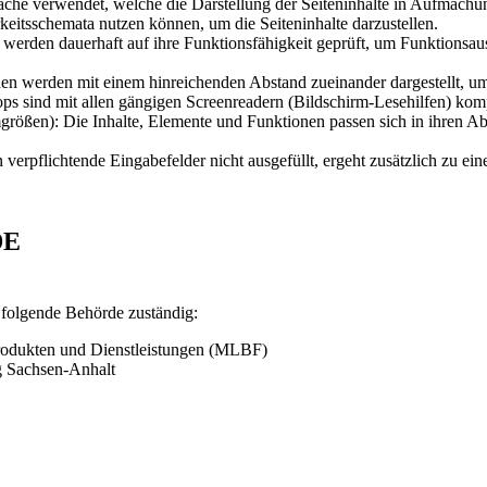
che verwendet, welche die Darstellung der Seiteninhalte in Aufmachung
arkeitsschemata nutzen können, um die Seiteninhalte darzustellen.
n dauerhaft auf ihre Funktionsfähigkeit geprüft, um Funktionsausfäll
en werden mit einem hinreichenden Abstand zueinander dargestellt, um 
ops sind mit allen gängigen Screenreadern (Bildschirm-Lesehilfen) kom
rößen): Die Inhalte, Elemente und Funktionen passen sich in ihren 
verpflichtende Eingabefelder nicht ausgefüllt, ergeht zusätzlich zu ei
DE
e folgende Behörde zuständig:
 Produkten und Dienstleistungen (MLBF)
ng Sachsen-Anhalt