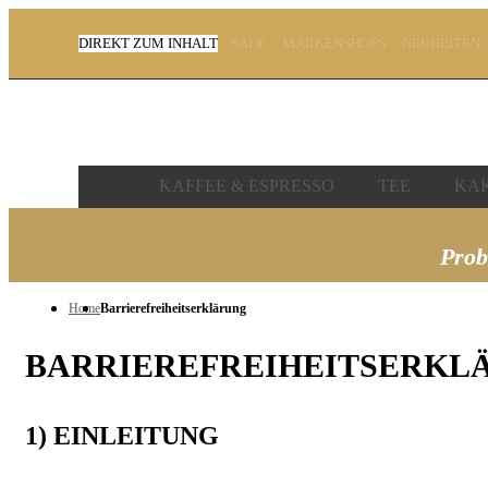
DIREKT ZUM INHALT
SALE
MARKENSHOPS
NEUHEITEN
ERWEITERTE SUCHE
#DRÜCKEN SIE DIE EINGABETASTE, UM ZU S
KAFFEE & ESPRESSO
TEE
KAK
Prob
Home
Barrierefreiheitserklärung
BARRIEREFREIHEITSERKL
1) EINLEITUNG