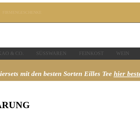
FIRMENGESCHENKE
SICHER SHOPPEN!
UCHEN
SCHNELLER VERSAND!
AO & CO.
SÜSSWAREN
FEINKOST
WEIN
iersets mit den besten Sorten Eilles Tee
hier best
ÄRUNG