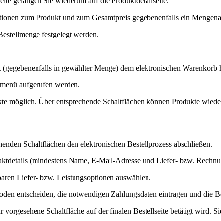
eite gelangen Sie wiederum auf die Produktdetailseite.
rmationen zum Produkt und zum Gesamtpreis gegebenenfalls ein Mengen
estellmenge festgelegt werden.
t (gegebenenfalls in gewählter Menge) dem elektronischen Warenkorb 
enmenü aufgerufen werden.
te möglich. Über entsprechende Schaltflächen können Produkte wieder e
enden Schaltflächen den elektronischen Bestellprozess abschließen.
aktdetails (mindestens Name, E-Mail-Adresse und Liefer- bzw. Rechnu
baren Liefer- bzw. Leistungsoptionen auswählen.
hoden entscheiden, die notwendigen Zahlungsdaten eintragen und die Be
 vorgesehene Schaltfläche auf der finalen Bestellseite betätigt wird. Si