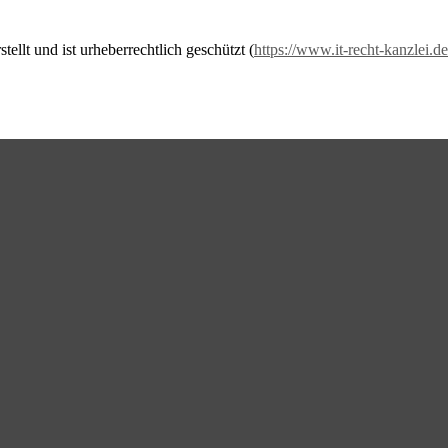
llt und ist urheberrechtlich geschützt (
https://www.it-recht-kanzlei.de