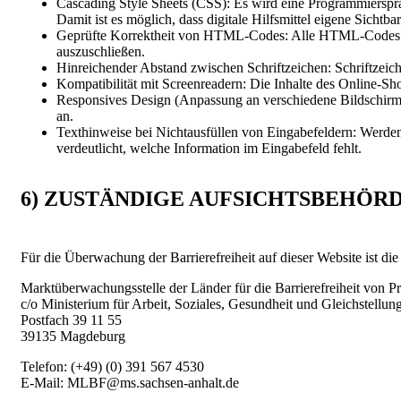
Cascading Style Sheets (CSS): Es wird eine Programmierspra
Damit ist es möglich, dass digitale Hilfsmittel eigene Sichtb
Geprüfte Korrektheit von HTML-Codes: Alle HTML-Codes werde
auszuschließen.
Hinreichender Abstand zwischen Schriftzeichen: Schriftzeich
Kompatibilität mit Screenreadern: Die Inhalte des Online-Sh
Responsives Design (Anpassung an verschiedene Bildschirmg
an.
Texthinweise bei Nichtausfüllen von Eingabefeldern: Werden 
verdeutlicht, welche Information im Eingabefeld fehlt.
6) ZUSTÄNDIGE AUFSICHTSBEHÖR
Für die Überwachung der Barrierefreiheit auf dieser Website ist di
Marktüberwachungsstelle der Länder für die Barrierefreiheit von
c/o Ministerium für Arbeit, Soziales, Gesundheit und Gleichstellu
Postfach 39 11 55
39135 Magdeburg
Telefon: (+49) (0) 391 567 4530
E-​Mail: MLBF@ms.sachsen-​anhalt.de