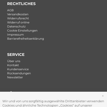
RECHTLICHES
AGB
Versandkosten
Widerrufsrecht
Widerruf online
Datenschutz
Cookie Einstellungen
Impressum
Barrierefreiheitserklärung
SERVICE
Über uns
Kontakt
Kundenservice
Rücksendungen
Newsletter
FÜR FIRMEN
S
Office Coffee Kaffee für das Büro
Wir und von uns sorgfältig ausgewählte Drittanbieter verwenden
Firmenkundenservice
Cookies und ähnliche Technologien ,,Cookies“ auf unserer