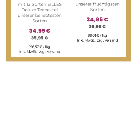
unserer fruchtigsten
mit 12 Sorten EILLES
Sorten
Deluxe Teebeutel
unserer beliebtesten
34,95 €
Sorten
35,95 €
34,99 €
WI
99,01 € / 1kg
35,95 €
Inkl. MwSt.
,
zzgl.
Versand
196,57 € / 1kg
f
Inkl. MwSt.
,
zzgl.
Versand
I