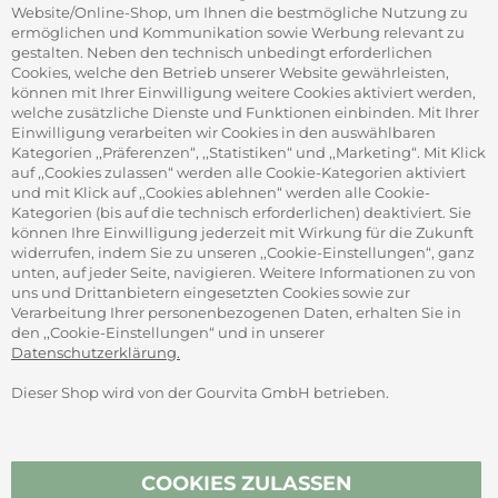
Firmenrabatt-Programm
Website/Online-Shop, um Ihnen die bestmögliche Nutzung zu
Werbegeschenke
ermöglichen und Kommunikation sowie Werbung relevant zu
gestalten. Neben den technisch unbedingt erforderlichen
Cookies, welche den Betrieb unserer Website gewährleisten,
können mit Ihrer Einwilligung weitere Cookies aktiviert werden,
ADRESSE
welche zusätzliche Dienste und Funktionen einbinden. Mit Ihrer
Gourvita GmbH
Einwilligung verarbeiten wir Cookies in den auswählbaren
Adam-Opel-Str. 19
Kategorien ,,Präferenzen“, ,,Statistiken“ und ,,Marketing“. Mit Klick
63322 Rödermark
auf ,,Cookies zulassen“ werden alle Cookie-Kategorien aktiviert
und mit Klick auf ,,Cookies ablehnen“ werden alle Cookie-
Kategorien (bis auf die technisch erforderlichen) deaktiviert. Sie
können Ihre Einwilligung jederzeit mit Wirkung für die Zukunft
widerrufen, indem Sie zu unseren ,,Cookie-Einstellungen“, ganz
unten, auf jeder Seite, navigieren. Weitere Informationen zu von
SICHER ZAHLEN
uns und Drittanbietern eingesetzten Cookies sowie zur
Verarbeitung Ihrer personenbezogenen Daten, erhalten Sie in
den ,,Cookie-Einstellungen“ und in unserer
Datenschutzerklärung.
Dieser Shop wird von der Gourvita GmbH betrieben.
Vertrag widerrufen
COOKIES ZULASSEN