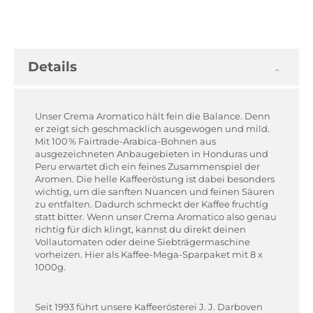
Details
Unser Crema Aromatico hält fein die Balance. Denn
er zeigt sich geschmacklich ausgewogen und mild.
Mit 100 % Fairtrade-Arabica-Bohnen aus
ausgezeichneten Anbaugebieten in Honduras und
Peru erwartet dich ein feines Zusammenspiel der
Aromen. Die helle Kaffeeröstung ist dabei besonders
wichtig, um die sanften Nuancen und feinen Säuren
zu entfalten. Dadurch schmeckt der Kaffee fruchtig
statt bitter. Wenn unser Crema Aromatico also genau
richtig für dich klingt, kannst du direkt deinen
Vollautomaten oder deine Siebträgermaschine
vorheizen. Hier als Kaffee-Mega-Sparpaket mit 8 x
1000g.
Seit 1993 führt unsere Kaffeerösterei J. J. Darboven