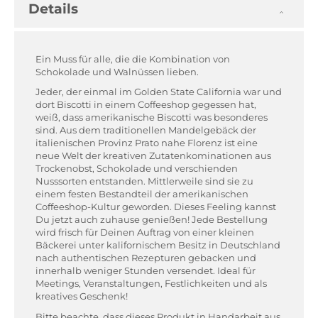
Details
Ein Muss für alle, die die Kombination von
Schokolade und Walnüssen lieben.
Jeder, der einmal im Golden State California war und
dort Biscotti in einem Coffeeshop gegessen hat,
weiß, dass amerikanische Biscotti was besonderes
sind. Aus dem traditionellen Mandelgebäck der
italienischen Provinz Prato nahe Florenz ist eine
neue Welt der kreativen Zutatenkominationen aus
Trockenobst, Schokolade und verschienden
Nusssorten entstanden. Mittlerweile sind sie zu
einem festen Bestandteil der amerikanischen
Coffeeshop-Kultur geworden. Dieses Feeling kannst
Du jetzt auch zuhause genießen! Jede Bestellung
wird frisch für Deinen Auftrag von einer kleinen
Bäckerei unter kalifornischem Besitz in Deutschland
nach authentischen Rezepturen gebacken und
innerhalb weniger Stunden versendet. Ideal für
Meetings, Veranstaltungen, Festlichkeiten und als
kreatives Geschenk!
Bitte beachte, dass dieses Produkt in Handarbeit aus