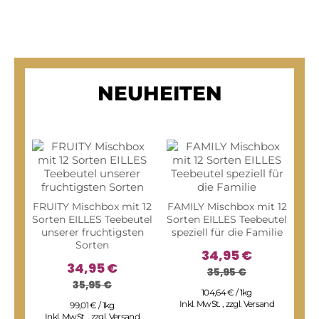
NEUHEITEN
FRUITY Mischbox mit 12
FAMILY Mischbox mit 12
Sorten EILLES Teebeutel
Sorten EILLES Teebeutel
unserer fruchtigsten
speziell für die Familie
Sorten
34,95 €
34,95 €
35,95 €
35,95 €
104,64 € / 1kg
CL
Inkl. MwSt.
,
zzgl.
Versand
99,01 € / 1kg
12 
Inkl. MwSt.
,
zzgl.
Versand