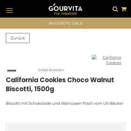
DIREKT
ZUM
INHALT
#DRÜCKEN SIE DIE EINGABETASTE, UM ZU SUCHEN
ANGEBOTE
|
SALE
Zurück
Zum
Zum
Ende
Anfang
der
der
Bildergalerie
Bildergalerie
Selbst bewerten
springen
springen
California Cookies Choco Walnut
Biscotti, 1500g
Biscotti mit Schokolade und Walnüssen frisch vom US-Bäcker