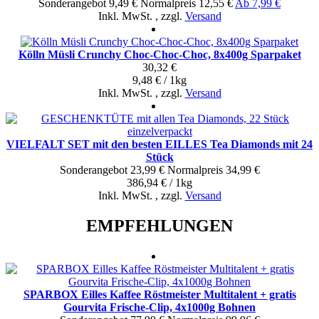
Sonderangebot
9,49 €
Normal­preis
12,55 €
Ab
7,99 €
Inkl. MwSt.
,
zzgl.
Versand
Kölln Müsli Crunchy Choc-Choc-Choc, 8x400g Sparpaket
30,32 €
9,48 € / 1kg
Inkl. MwSt.
,
zzgl.
Versand
VIELFALT SET mit den besten EILLES Tea Diamonds mit 24
Stück
Sonderangebot
23,99 €
Normal­preis
34,99 €
386,94 € / 1kg
Inkl. MwSt.
,
zzgl.
Versand
EMPFEHLUNGEN
SPARBOX Eilles Kaffee Röstmeister Multitalent + gratis
Gourvita Frische-Clip, 4x1000g Bohnen