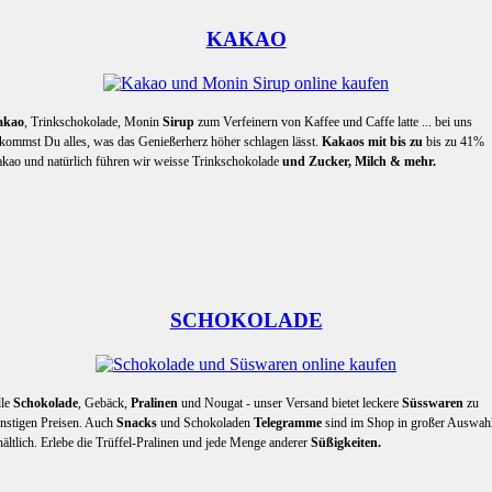
KAKAO
akao
, Trinkschokolade, Monin
Sirup
zum Verfeinern von Kaffee und Caffe latte ... bei uns
kommst Du alles, was das Genießerherz höher schlagen lässt.
Kakaos mit bis zu
bis zu 41%
kao und natürlich führen wir weisse Trinkschokolade
und Zucker, Milch & mehr.
SCHOKOLADE
le
Schokolade
, Gebäck,
Pralinen
und Nougat - unser Versand bietet leckere
Süsswaren
zu
nstigen Preisen. Auch
Snacks
und Schokoladen
Telegramme
sind im Shop in großer Auswah
hältlich. Erlebe die Trüffel-Pralinen und jede Menge anderer
Süßigkeiten.