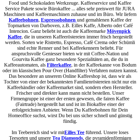
Food und Schokoladen Werkzeuge. Kaffeeservice und Kaffee
Service Pakete sowie Bürokaffee ... alles sehr preiswert für JURA
Maschinen und Kaffeemaschinen zuhause und im Büro. Wir liefern
Kaffeebohnen
,
Espressobohnen
und gemahlenen Kaffee der
Topmarken von Darboven, z.B. Eilles Kaffe, Alberto oder Café
Intencion. Ganz beliebt ist auch die Kaffeemarke
Mövenpick
Kaffee
, die in unseren Kaffeeröstereien immer frisch hergestellt
werden. Sorten wie Ristretto, Espresso, Cafè Crema oder Schümli
sind echte Renner und bei Kaffeekennern beliebt. Für
anspruchsvolle Geniesser bieten wir mit Coffee-Nation und
Gourvita Kaffee ganz besondere Spezialitäten an, die du in
Kaffeeautomaten, als
Filterkaffee
, in der Kaffeekanne von Bodum
oder im klassischen Pour Over (Handfilter) Verfahren nutzen kannst.
Das besondere an unserem Online Kaffeeshop ist, dass wir als
Tochter von einer der bekanntesten Familienröstereien nicht nur ein
Kaffeehändler oder Kaffeemarket sind, sondern eben Hersteller.
Frischer und direkter kann mann nicht bestellen. Unser
Firmengruppe ist einer der ersten gewesen, die fairen Kaffee
(Fairtrade) hergestellt hat und ist im Biokaffee einer der
erfolgreichsten Anbieter. Wenn Du Kaffeebohnen für Dein
Homeoffice suchst, wirst Du bei uns sicher schnell und günstig
fündig.
Im Teebereich sind wir mit
Eilles Tee
führend. Unsere loses
Teesorten und unsere
Tea Diamonds
, die pyramidenförmigen