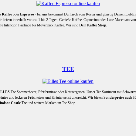
b
Kaffee
oder
Espresso
- bei uns bekommst Du frisch vom Röster und günstig Deinen Lieblin
r liefern innerhalb von ca. 1 bis 2 Tagen. Genieße Kaffee, Capuccino oder Latte Macchiato von
fé Intención Fairtrade bis Mövenpick Kaffee. Wir sind Dein
Kaffee Shop.
TEE
ILLES Tee
Sommerbeere, Pfefferminze oder Kräutergarten. Unser Tee Sortiment mit Schwarzt
üntee und leckeren Früchtetees und Kräutertee ist unerreicht. Wir bieten
Sonderpreise auch f
ndsor Castle Tee
und weitere Marken im Tee Shop.