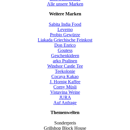
Alle unsere Marken
Weitere Marken
Sabita India Food
Leverno
Probio Gewürze
Liakada Griechische Feinkost
Don Enrico
Goutess
Geschenkideen
arko Pralinen
Windsor Castle Tee
Teekolonie
Cocaya Kakao
J. Hornig Kaffee
Corny Müsli
Vistavina Weine
JURA
Auf Anfrage
Themenwelten
Sonderpreis
Grillshop Block House