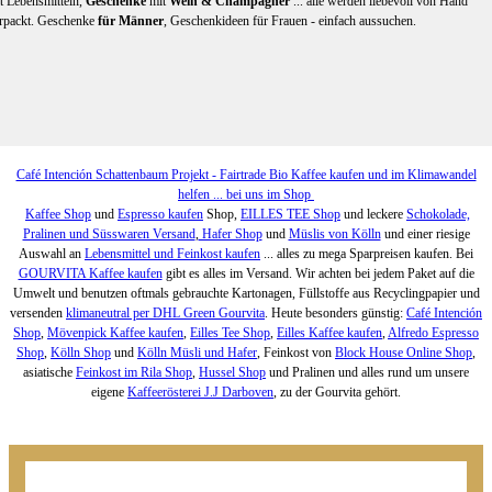
t Lebensmitteln,
Geschenke
mit
Wein & Champagner
... alle werden liebevoll von Hand
rpackt. Geschenke
für Männer
, Geschenkideen für Frauen - einfach aussuchen.
Café Intención Schattenbaum Projekt - Fairtrade Bio Kaffee kaufen und im Klimawandel
helfen ... bei uns im Shop
Kaffee Shop
und
Espresso kaufen
Shop,
EILLES TEE Shop
und leckere
Schokolade,
Pralinen und Süsswaren Versand
,
Hafer Shop
und
Müslis von Kölln
und einer riesige
Auswahl an
Lebensmittel und Feinkost kaufen
... alles zu mega Sparpreisen kaufen. Bei
GOURVITA Kaffee kaufen
gibt es alles im Versand. Wir achten bei jedem Paket auf die
Umwelt und benutzen oftmals gebrauchte Kartonagen, Füllstoffe aus Recyclingpapier und
versenden
klimaneutral per DHL Green Gourvita
. Heute besonders günstig:
Café Intención
Shop
,
Mövenpick Kaffee kaufen
,
Eilles Tee Shop
,
Eilles Kaffee kaufen
,
Alfredo Espresso
Shop
,
Kölln Shop
und
Kölln Müsli und Hafer
, Feinkost von
Block House Online Shop
,
asiatische
Feinkost im Rila Shop
,
Hussel Shop
und Pralinen und alles rund um unsere
eigene
Kaffeerösterei J.J Darboven
, zu der Gourvita gehört.