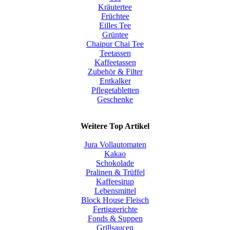
Kräutertee
Früchtee
Eilles Tee
Grüntee
Chaipur Chai Tee
Teetassen
Kaffeetassen
Zubehör & Filter
Entkalker
Pflegetabletten
Geschenke
Weitere Top Artikel
Jura Vollautomaten
Kakao
Schokolade
Pralinen & Trüffel
Kaffeesirup
Lebensmittel
Block House Fleisch
Fertiggerichte
Fonds & Suppen
Grillsaucen