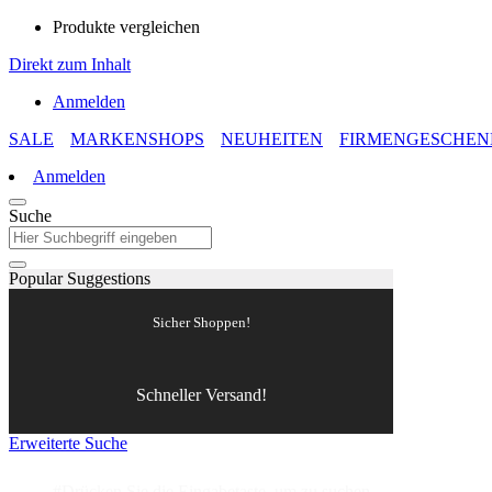
Produkte vergleichen
Direkt zum Inhalt
Anmelden
SALE
MARKENSHOPS
NEUHEITEN
FIRMENGESCHEN
Anmelden
Suche
Popular Suggestions
Sicher Shoppen!
Schneller Versand!
Erweiterte Suche
#Drücken Sie die Eingabetaste, um zu suchen