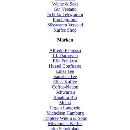
Weine & Sekt
Gin Versand
Schoko Telegramm
Fruchtgummi
Süsswaren Versand
Kaffee Shop
Marken
Alfredo Espresso
J.J. Darboven
Rila Feinkost
Hussel Confiserie
Eilles Tee
Sansibar Tee
Eilles Kaffee
Coffee-Nation
Schwartau
Rinatura Bio
Menzi
Jürgen Langbein
Michelsen Hamburg
Tipptree Wilkin & Sons
Mövenpick Kaffee
arko Schokolade