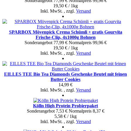
Sonderangebot
77,99 €
Normal­preis
99,96 €
19,50 € / 1kg
Inkl. MwSt.
,
zzgl.
Versand
SPARBOX Mövenpick Crema Schümli + gratis Gourvita
Frische-Clip, 4x1000g Bohnen
Sonderangebot
77,99 €
Normal­preis
99,96 €
19,50 € / 1kg
Inkl. MwSt.
,
zzgl.
Versand
EILLES TEE Bio Tea Diamonds Geschenke Beutel mit feinen
Butter Cookies
14,99 €
Inkl. MwSt.
,
zzgl.
Versand
Kölln High Protein Probierpaket
Sonderangebot
7,53 €
Normal­preis
8,37 €
5,58 € / 1kg
Inkl. MwSt.
,
zzgl.
Versand