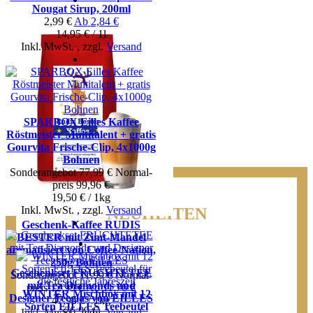
Nougat Sirup, 200ml
2,99 €
Ab
2,84 €
14,95 € / 1l
Inkl. MwSt.
,
zzgl.
Versand
SPARBOX Eilles Kaffee
Röstmeister Multitalent + gratis
Gourvita Frische-Clip, 4x1000g
Bohnen
Sonderangebot
77,99 €
Normal­
preis
99,96 €
19,50 € / 1kg
Inkl. MwSt.
,
zzgl.
Versand
NEUHEITEN
Geschenk-Kaffee RUDIS
BESTER mit Zimt-Mandel
aromatisiert von Coffee-Nation,
250g Bohnen
Geschenkset FRÜCHTETEE
Sonderangebot
11,99 €
Normal­
mit Tea Diamonds und
preis
12,99 €
Ab
11,76 €
WINTER Mischbox mit 12
Designer Teeglas von EILLES
47,96 € / 1kg
Sorten EILLES Teebeutel
26,99 €
Inkl. MwSt.
,
zzgl.
Versand