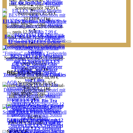
für die festliche Jahreszeit
Inkl. MwSt.
,
zzgl.
Versand
Sonderangebot
34,95 €
Normal­preis
35,95 €
103,10 € / 1kg
EILLES Teeglass Modern Style
Inkl. MwSt.
,
zzgl.
Versand
Sonderangebot
9,49 €
Normal­
preis
12,55 €
Ab
7,99 €
BESTSELLER Mischbox mit
Inkl. MwSt.
,
zzgl.
Versand
12 Sorten EILLES Deluxe
Teebeutel unserer beliebtesten
Sorten
BESTSELLER Mischbox
Sonderangebot
34,99 €
Normal­
mit 12 Sorten EILLES
preis
35,95 €
GRAND Vintage-Glas
Deluxe Teebeutel unserer
196,57 € / 1kg
"Frühling" mit Deluxe
beliebtesten Sorten
RECHTLICHES
Inkl. MwSt.
,
zzgl.
Versand
Teebeuteln und Butter Cookies
Sonderangebot
34,99 €
von Eilles
AGB
Normal­preis
35,95 €
Sonderangebot
25,99 €
Normal­
Versandkosten
196,57 € / 1kg
preis
28,99 €
Widerrufsrecht
Inkl. MwSt.
,
zzgl.
Versand
Inkl. MwSt.
,
zzgl.
Versand
Widerruf online
EILLES TEE Bio Tea
Datenschutz
Diamonds Geschenke Beutel
Cookie Einstellungen
mit feinen Butter Cookies
Impressum
14,99 €
Barrierefreiheitserklärung
FRUITY Mischbox mit 12
Inkl. MwSt.
,
zzgl.
Versand
FAMILY Mischbox mit 12
Sorten EILLES Teebeutel
Sorten EILLES Teebeutel
unserer fruchtigsten Sorten
SERVICE