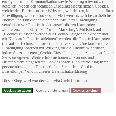
ermöglichen und Kommunikation sowie Werbung relevant zu
Sonderangebot
24,99 €
Normal­
gestalten. Neben den technisch unbedingt erforderlichen Cookies,
preis
26,99 €
welche den Betrieb unserer Website gewährleisten, können mit Ihrer
Inkl. MwSt.
,
zzgl.
Versand
Einwilligung weitere Cookies aktiviert werden, welche zusätzliche
Dienste und Funktionen einbinden. Mit Ihrer Einwilligung
verarbeiten wir Cookies in den auswählbaren Kategorien
,,Präferenzen“, ,,Statistiken“ und ,,Marketing“. Mit Klick auf
,,Cookies zulassen“ werden alle Cookie-Kategorien aktiviert und
mit Klick auf ,,Cookies ablehnen“ werden alle Cookie-Kategorien
(bis auf die technisch erforderlichen) deaktiviert. Sie können Ihre
Einwilligung jederzeit mit Wirkung für die Zukunft widerrufen,
indem Sie zu unseren ,,Cookie-Einstellungen“, ganz unten, auf jeder
Seite, navigieren. Weitere Informationen zu von uns und
Drittanbietern eingesetzten Cookies sowie zur Verarbeitung Ihrer
personenbezogenen Daten, erhalten Sie in den ,,Cookie-
Einstellungen“ und in unserer
Datenschutzerklärung.
Dieser Shop wird von der Gourvita GmbH betrieben.
Cookies zulassen
Cookie Einstellungen
Cookies ablehnen
VIELFALT SET mit den
besten EILLES Tea Diamonds
mit 24 Stück
Sonderangebot
23,99 €
Normal­