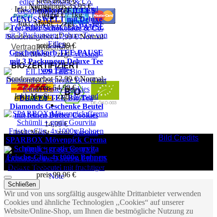
preis
28,99 €
Normal­preis
35,95 €
Inkl. MwSt.
,
zzgl.
Versand
Geschenkkorb EILLES
104,64 € / 1kg
GENUSSWELT mit Deluxe
Inkl. MwSt.
,
zzgl.
Versand
Tee, edler Schokolade & Co.
Sonderangebot
47,99 €
Normal­
preis
54,99 €
Vertrag widerrufen
Geschenkkorb TEE-PAUSE
Inkl. MwSt.
,
zzgl.
Versand
mit 3 Packungen Deluxe Tee
BIO-ZERTIFIZIERT
von Eilles
Sonderangebot
52,99 €
Normal­
preis
54,99 €
Inkl. MwSt.
,
zzgl.
Versand
EILLES TEE Bio Tea
Diamonds Geschenke Beutel
mit feinen Butter Cookies
14,99 €
Inkl. MwSt.
,
zzgl.
Versand
Bild Credits
SPARBOX Mövenpick Crema
Schümli + gratis Gourvita
Frische-Clip, 4x1000g Bohnen
Sonderangebot
77,99 €
Normal­
preis
99,96 €
19,50 € / 1kg
Schließen
FRUCHT & CO. TEE
Inkl. MwSt.
,
zzgl.
Versand
Wir und von uns sorgfältig ausgewählte Drittanbieter verwenden
Aromadose mit 5 Sorten
Cookies und ähnliche Technologien ,,Cookies“ auf unserer
EILLES Deluxe Teebeutel mit
Website/Online-Shop, um Ihnen die bestmögliche Nutzung zu
fruchtiger Note