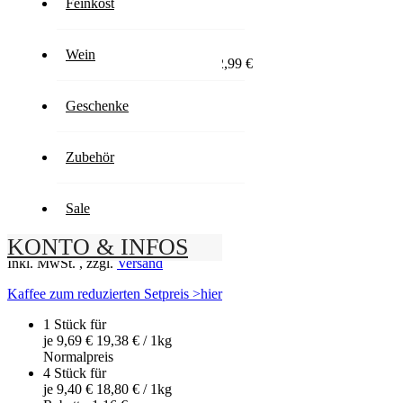
Doppelpack
Feinkost
Wein
Sonderangebot
9,69 €
Normal­preis
12,99 €
19,38 € / 1kg
Du sparst heute
25.4
%
Geschenke
Inkl. MwSt.
,
zzgl.
Versand
Artikel ist lieferbar
Anzahl
Zubehör
-
+
Sale
In den Warenkorb
Lieferzeit
KONTO & INFOS
2-3 Tage
Inkl. MwSt.
,
zzgl.
Versand
Kaffee zum reduzierten Setpreis >hier
1 Stück für
je
9,69 €
19,38 €
/ 1kg
Normal­preis
4 Stück für
je
9,40 €
18,80 €
/ 1kg