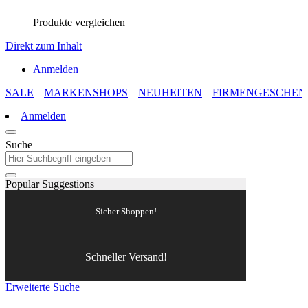
Produkte vergleichen
Direkt zum Inhalt
Anmelden
SALE
MARKENSHOPS
NEUHEITEN
FIRMENGESCHEN
Anmelden
Suche
Popular Suggestions
Sicher Shoppen!
Schneller Versand!
Erweiterte Suche