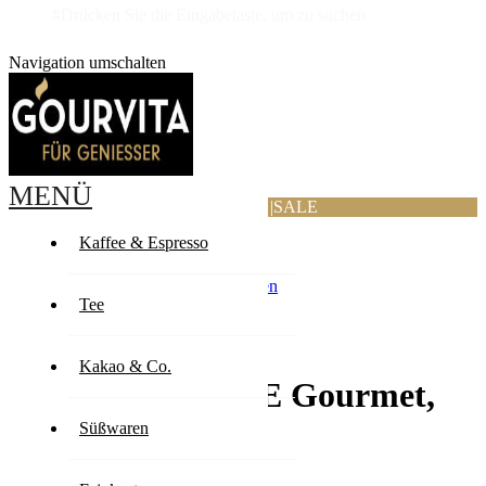
#Drücken Sie die Eingabetaste, um zu suchen
Navigation umschalten
MENÜ
ANGEBOTE
|
SALE
Kaffee & Espresso
Zurück
Zum Ende der Bildergalerie springen
Zum Anfang der Bildergalerie springen
Tee
Selbst bewerten
Kakao & Co.
EILLES KAFFEE Gourmet,
2x250g gemahlen
Süßwaren