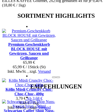
EILLES KAFFEE Gourmet, 2x250g gemahlen 4x für je
9,40 €
(
18,80 €
/ 1kg)
SORTIMENT HIGHLIGHTS
Premium-Geschenkkorb
BLOCK HOUSE mit
Gewürzen, Saucen und
Grillzange
65,99 €
65,99 € / 1Stück (St)
Inkl. MwSt.
,
zzgl.
Versand
EMPFEHLUNGEN
Kölln Müsli Crunchy Choc-
Choc-Choc, 400g
3,79 €
Ab
3,68 €
9,48 € / 1kg
Inkl. MwSt.
,
zzgl.
Versand
Schwartau Coffee Shop Nuss-