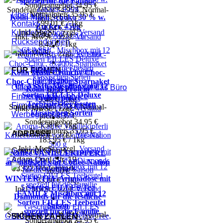
speziell für die Familie
Sonderangebot
34,95 €
Sonderangebot
34,95 €
Normal­
Normal­preis
35,95 €
Über uns
Kölln Müsli Schoko 30 % w.
preis
35,95 €
99,01 € / 1kg
Kontakt
Zucker, 450g
104,64 € / 1kg
Inkl. MwSt.
,
zzgl.
Versand
Kundenservice
3,79 €
Ab
3,68 €
Inkl. MwSt.
,
zzgl.
Versand
Rücksendungen
8,42 € / 1kg
Newsletter
Inkl. MwSt.
,
zzgl.
Versand
FÜR FIRMEN
Kölln Müsli Crunchy Choc-
Choc-Choc, 8x400g Sparpaket
CLASSIC Mischbox mit 12
Office Coffee Kaffee für das Büro
Kölln High Protein
30,32 €
Sorten EILLES Deluxe
Firmenkundenservice
Probierpaket
9,48 € / 1kg
Teebeutel der besten
Firmenrabatt-Programm
Sonderangebot
7,53 €
Normal­
Inkl. MwSt.
,
zzgl.
Versand
klassischen Sorten
Werbegeschenke
preis
8,37 €
Sonderangebot
34,95 €
5,58 € / 1kg
Normal­preis
35,95 €
Inkl. MwSt.
,
zzgl.
Versand
ADRESSE
183,95 € / 1kg
Inkl. MwSt.
,
zzgl.
Versand
Gourvita GmbH
Kaffee VANILLEKIPFERL
Adam-Opel-Str. 19
aromatisiert von Coffee-Nation
63322 Rödermark
16,90 €
WINTER TEE Aromadose mit
33,80 € / 1kg
5 Sorten EILLES Tea
Inkl. MwSt.
,
zzgl.
Versand
FAMILY Mischbox mit 12
Diamonds für die festliche
Sorten EILLES Teebeutel
Saison
speziell für die Familie
Sonderangebot
26,99 €
Normal­
SICHER ZAHLEN
Sonderangebot
34,95 €