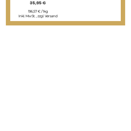
35,95 €
I
196,57 € / 1kg
Inkl. MwSt.
,
zzgl.
Versand