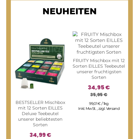
NEUHEITEN
FRUITY Mischbox mit 12
Sorten EILLES Teebeutel
unserer fruchtigsten
Sorten
34,95 €
35,95 €
BESTSELLER Mischbox
WI
99,01 € / 1kg
mit 12 Sorten EILLES
Inkl. MwSt.
,
zzgl.
Versand
Deluxe Teebeutel
unserer beliebtesten
f
Sorten
34,99 €