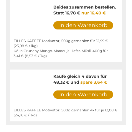
Beides zusammen bestellen.
Statt
16,78 €
nur
16,40 €
In den Warenkorb
EILLES KAFFEE Motivator, 500g gemahlen für
12,99 €
(
25,98 €
/ 1kg)
Kölln Crunchy Mango-Maracuja Hafer-Müsli, 400g für
3,41 €
(
8,53 €
/ 1kg)
Kaufe gleich 4 davon für
48,32 €
und
spare
3,64 €
In den Warenkorb
EILLES KAFFEE Motivator, 500g gemahlen 4x für je
12,08 €
(
24,16 €
/ 1kg)