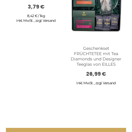
3,79 €
8,42 € / 1kg
Inkl. MwSt.
,
zzgl.
Versand
Geschenkset
G
FRÜCHTETEE mit Tea
Diamonds und Designer
Teeglas von EILLES
26,99 €
Inkl. MwSt.
,
zzgl.
Versand