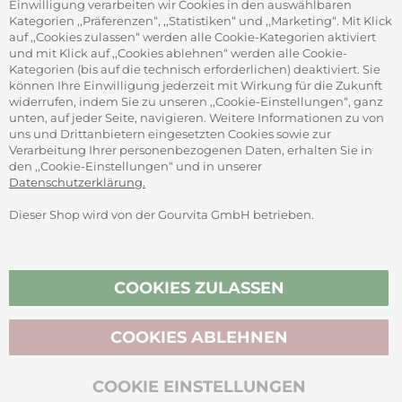
Gourvita GmbH
Einwilligung verarbeiten wir Cookies in den auswählbaren
Adam-Opel-Str. 19
Kategorien ,,Präferenzen“, ,,Statistiken“ und ,,Marketing“. Mit Klick
63322 Rödermark
auf ,,Cookies zulassen“ werden alle Cookie-Kategorien aktiviert
und mit Klick auf ,,Cookies ablehnen“ werden alle Cookie-
Kategorien (bis auf die technisch erforderlichen) deaktiviert. Sie
können Ihre Einwilligung jederzeit mit Wirkung für die Zukunft
widerrufen, indem Sie zu unseren ,,Cookie-Einstellungen“, ganz
unten, auf jeder Seite, navigieren. Weitere Informationen zu von
SICHER ZAHLEN
uns und Drittanbietern eingesetzten Cookies sowie zur
Verarbeitung Ihrer personenbezogenen Daten, erhalten Sie in
den ,,Cookie-Einstellungen“ und in unserer
Datenschutzerklärung.
Dieser Shop wird von der Gourvita GmbH betrieben.
Vertrag widerrufen
COOKIES ZULASSEN
COOKIES ABLEHNEN
BIO-ZERTIFIZIERT
COOKIE EINSTELLUNGEN