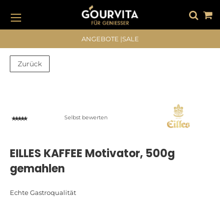
DIREKT
ZUM
INHALT
#DRÜCKEN SIE DIE EINGABETASTE, UM ZU SUCHEN
ANGEBOTE
|
SALE
Zurück
Zum
Zum
Ende
Anfang
der
der
Bildergalerie
Bildergalerie
Selbst bewerten
springen
springen
EILLES KAFFEE Motivator, 500g
gemahlen
Echte Gastroqualität