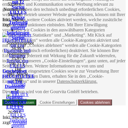
mit 12
ermöglichen und Kommunikation sowie Werbung relevant zu
52,99 €
Sorten
gestalten. Neben den technisch unbedingt erforderlichen Cookies,
Normal­preis
EILLES
welche den Betrieb unserer Website gewährleisten, können mit Ihrer
54,99 €
Deluxe
Einwilligung weitere Cookies aktiviert werden, welche zusätzliche
Inkl. MwSt.
,
Teebeutel
Dienste und Funktionen einbinden. Mit Ihrer Einwilligung
zzgl.
Versand
unserer
verarbeiten wir Cookies in den auswählbaren Kategorien
beliebtesten
,,Präferenzen“, ,,Statistiken“ und ,,Marketing“. Mit Klick auf
Sorten
,,Cookies zulassen“ werden alle Cookie-Kategorien aktiviert und
Sonderangebot
mit Klick auf ,,Cookies ablehnen“ werden alle Cookie-Kategorien
34,99 €
(bis auf die technisch erforderlichen) deaktiviert. Sie können Ihre
Normal­preis
Einwilligung jederzeit mit Wirkung für die Zukunft widerrufen,
35,95 €
indem Sie zu unseren ,,Cookie-Einstellungen“, ganz unten, auf jeder
196,57 € /
Seite, navigieren. Weitere Informationen zu von uns und
1kg
Drittanbietern eingesetzten Cookies sowie zur Verarbeitung Ihrer
Geschenkset
Inkl. MwSt.
FRÜCHTETEE
personenbezogenen Daten, erhalten Sie in den ,,Cookie-
,
zzgl.
Einstellungen“ und in unserer
mit Tea
Datenschutzerklärung.
Versand
Diamonds
Dieser Shop wird von der Gourvita GmbH betrieben.
und
Designer
Teeglas von
Cookies zulassen
Cookie Einstellungen
Cookies ablehnen
EILLES
26,99 €
Inkl. MwSt.
,
zzgl.
Versand