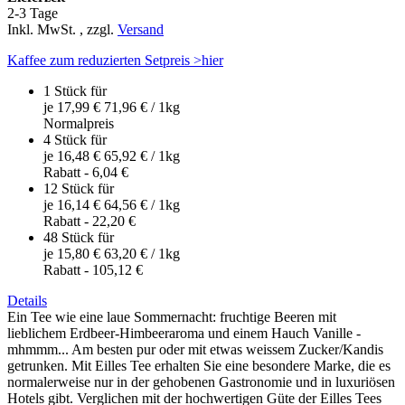
2-3 Tage
Inkl. MwSt.
,
zzgl.
Versand
Kaffee zum reduzierten Setpreis >hier
1 Stück für
je
17,99 €
71,96 €
/ 1kg
Normal­preis
4 Stück für
je
16,48 €
65,92 €
/ 1kg
Rabatt
-
6,04 €
12 Stück für
je
16,14 €
64,56 €
/ 1kg
Rabatt
-
22,20 €
48 Stück für
je
15,80 €
63,20 €
/ 1kg
Rabatt
-
105,12 €
Details
Ein Tee wie eine laue Sommernacht: fruchtige Beeren mit
lieblichem Erdbeer-Himbeeraroma und einem Hauch Vanille -
mhmmm... Am besten pur oder mit etwas weissem Zucker/Kandis
getrunken. Mit Eilles Tee erhalten Sie eine besondere Marke, die es
normalerweise nur in der gehobenen Gastronomie und in luxuriösen
Hotels gibt. Verglichen mit der hochwertigen Güte der Eilles Tees