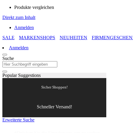
Produkte vergleichen
Direkt zum Inhalt
Anmelden
SALE
MARKENSHOPS
NEUHEITEN
FIRMENGESCHEN
Anmelden
Suche
Popular Suggestions
Sicher Shoppen!
Schneller Versand!
Erweiterte Suche
#Drücken Sie die Eingabetaste, um zu suchen