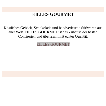
EILLES GOURMET
Köstliches Gebäck, Schokolade und handverlesene Süßwaren aus
aller Welt. EILLES GOURMET ist das Zuhause der besten
Confiserien und überrascht mit echter Qualität.
EILLES GOURMET
1873. In diesem Jahr eröffnete der bayerische
Kaffee- und Teehändler Joseph Eilles das erste
Spezialitätenhaus für Kaffee. In der Münchner