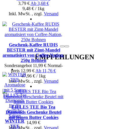
3,79 €
Ab
3,68 €
9,48 € / 1kg
Inkl. MwSt.
,
zzgl.
Versand
Geschenk-Kaffee RUDIS
BESTER mit Zimt-Mandel
aromatisiert von Coffee-Nation,
EMPFEHLUNGEN
250g Bohnen
Sonderangebot
11,99 €
Normal­
preis
12,99 €
Ab
11,76 €
47,96 € / 1kg
Inkl. MwSt.
,
zzgl.
Versand
EILLES TEE Bio Tea
Diamonds Geschenke Beutel
mit feinen Butter Cookies
WINTER
14,99 €
TEE
Inkl. MwSt.
,
zzgl.
Versand