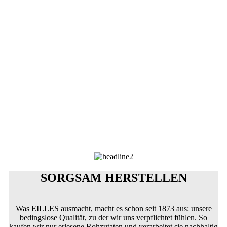
Im Schlaraffenland der Träume
werden Wünsche schnell erfüllt.
Du fliegst durch Zeit, durch weite Räume,
bist vom Feinsten dicht umhüllt.
SORGSAM HERSTELLEN
Was EILLES ausmacht, macht es schon seit 1873 aus: unsere
bedingslose Qualität, zu der wir uns verpflichtet fühlen. So
kaufen wir nur erlesene Rohzutaten und verarbeitet sie nachhaltig