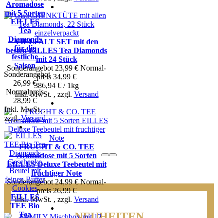
Aromadose
mit 5 Sorten
EILLES
Tea
Diamonds
VIELFALT SET mit den
für die
besten EILLES Tea Diamonds
festliche
mit 24 Stück
Saison
Sonderangebot
23,99 €
Normal­
Sonderangebot
preis
34,99 €
26,99 €
386,94 € / 1kg
Normal­preis
Inkl. MwSt.
,
zzgl.
Versand
28,99 €
Inkl. MwSt.
,
zzgl.
Versand
FRUCHT & CO. TEE
Aromadose mit 5 Sorten
EILLES Deluxe Teebeutel mit
fruchtiger Note
Sonderangebot
24,99 €
Normal­
preis
26,99 €
EILLES
Inkl. MwSt.
,
zzgl.
Versand
TEE Bio
NEUHEITEN
Tea