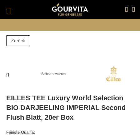
DIREKT
ZUM
INHALT
#DRÜCKEN SIE DIE EINGABETASTE, UM ZU SUCHEN
ANGEBOTE
SALE
Zurück
Zum
Zum
Ende
Anfang
der
der
Bildergalerie
Bildergalerie
Selbst bewerten
springen
springen
EILLES TEE Luxury World Selection
BIO DARJEELING IMPERIAL Second
Flush Blatt, 20er Box
Feinste Qualität