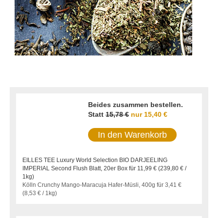
Beides zusammen bestellen.
Statt
15,78 €
nur
15,40 €
In den Warenkorb
EILLES TEE Luxury World Selection BIO DARJEELING
IMPERIAL Second Flush Blatt, 20er Box für
11,99 €
(
239,80 €
/
1kg)
Kölln Crunchy Mango-Maracuja Hafer-Müsli, 400g für
3,41 €
(
8,53 €
/ 1kg)