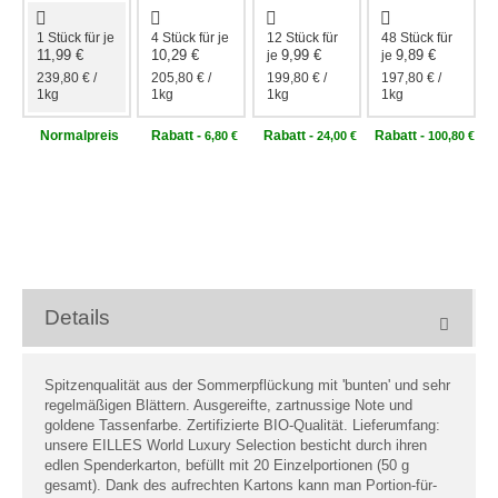
1 Stück für
je
4 Stück für
je
12 Stück für
48 Stück für
11,99 €
10,29 €
9,99 €
9,89 €
je
je
239,80 €
/
205,80 €
/
199,80 €
/
197,80 €
/
1kg
1kg
1kg
1kg
Normal­preis
Rabatt
-
Rabatt
-
Rabatt
-
6,80 €
24,00 €
100,80 €
Details
Spitzenqualität aus der Sommerpflückung mit 'bunten' und sehr
regelmäßigen Blättern. Ausgereifte, zartnussige Note und
goldene Tassenfarbe. Zertifizierte BIO-Qualität. Lieferumfang:
unsere EILLES World Luxury Selection besticht durch ihren
edlen Spenderkarton, befüllt mit 20 Einzelportionen (50 g
gesamt). Dank des aufrechten Kartons kann man Portion-für-