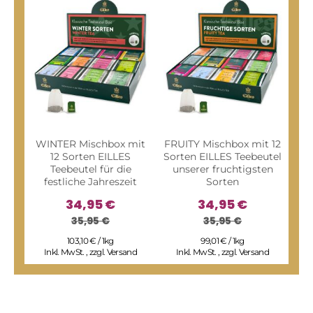
WINTER Mischbox mit
FRUITY Mischbox mit 12
FAM
12 Sorten EILLES
Sorten EILLES Teebeutel
Sor
Teebeutel für die
unserer fruchtigsten
sp
festliche Jahreszeit
Sorten
34,95 €
34,95 €
35,95 €
35,95 €
I
103,10 € / 1kg
99,01 € / 1kg
Inkl. MwSt.
,
zzgl.
Versand
Inkl. MwSt.
,
zzgl.
Versand