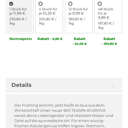
1 Stück für
4 Stück für
12 Stück für
48 Stück
11,99 €
10,29 €
9,99 €
je
je
je
für
je
9,89 €
239,80 €
/
205,80 €
/
199,80 €
/
1kg
1kg
1kg
197,80 €
/
1kg
Normal­preis
Rabatt
-
Rabatt
Rabatt
6,80 €
-
-
24,00 €
100,80 €
Details
Der Frühling kommt, jetzt heißt es raus aus dem
Winterschlaf! Unser neuer BIO TEASPA AYURVIVA
weckt deine Lebensgeister und vitalisiert Körper und
Geist auf die ayurvedische Art. Für einen würzig-
frischen Kräutergenuss treffen Ingwer, Rosmarin,