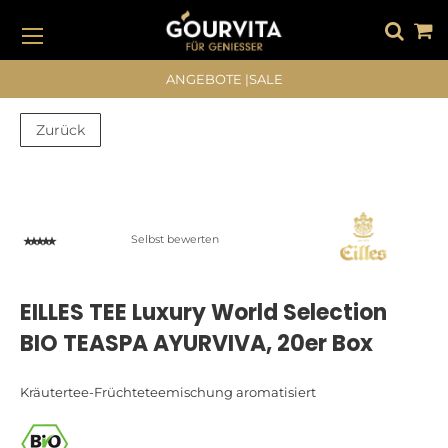
DIREKT
ZUM
INHALT
#DRÜCKEN SIE DIE EINGABETASTE, UM ZU SUCHEN
ANGEBOTE
|
SALE
Zurück
Zum
Zum
Ende
Anfang
der
der
Bildergalerie
Bildergalerie
Selbst bewerten
springen
springen
EILLES TEE Luxury World Selection
BIO TEASPA AYURVIVA, 20er Box
Kräutertee-Früchteteemischung aromatisiert