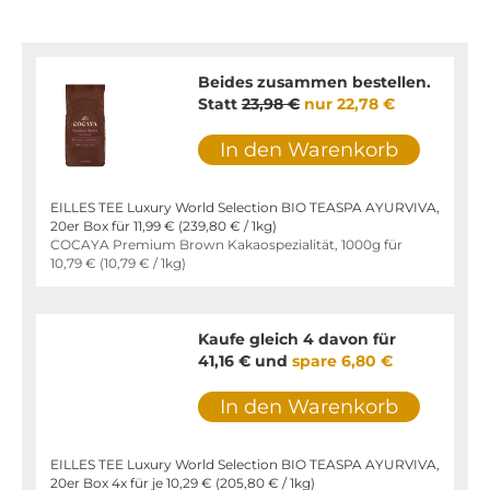
Beides zusammen bestellen.
Statt
23,98 €
nur
22,78 €
In den Warenkorb
EILLES TEE Luxury World Selection BIO TEASPA AYURVIVA,
20er Box für
11,99 €
(
239,80 €
/ 1kg)
COCAYA Premium Brown Kakaospezialität, 1000g für
10,79 €
(
10,79 €
/ 1kg)
Kaufe gleich 4 davon für
41,16 €
und
spare
6,80 €
In den Warenkorb
EILLES TEE Luxury World Selection BIO TEASPA AYURVIVA,
20er Box 4x für je
10,29 €
(
205,80 €
/ 1kg)