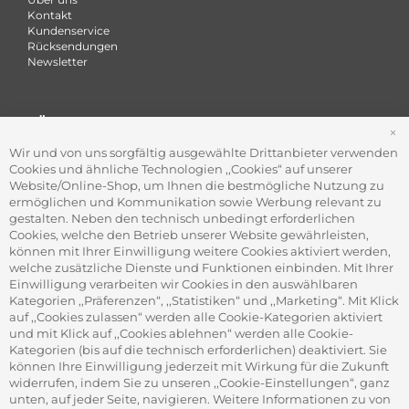
Kontakt
Kundenservice
Rücksendungen
Newsletter
FÜR FIRMEN
S
Office Coffee Kaffee für das Büro
Wir und von uns sorgfältig ausgewählte Drittanbieter verwenden
Firmenkundenservice
Cookies und ähnliche Technologien ,,Cookies“ auf unserer
Firmenrabatt-Programm
Website/Online-Shop, um Ihnen die bestmögliche Nutzung zu
Werbegeschenke
ermöglichen und Kommunikation sowie Werbung relevant zu
gestalten. Neben den technisch unbedingt erforderlichen
Cookies, welche den Betrieb unserer Website gewährleisten,
können mit Ihrer Einwilligung weitere Cookies aktiviert werden,
ADRESSE
welche zusätzliche Dienste und Funktionen einbinden. Mit Ihrer
Gourvita GmbH
Einwilligung verarbeiten wir Cookies in den auswählbaren
Adam-Opel-Str. 19
Kategorien ,,Präferenzen“, ,,Statistiken“ und ,,Marketing“. Mit Klick
63322 Rödermark
auf ,,Cookies zulassen“ werden alle Cookie-Kategorien aktiviert
und mit Klick auf ,,Cookies ablehnen“ werden alle Cookie-
Kategorien (bis auf die technisch erforderlichen) deaktiviert. Sie
können Ihre Einwilligung jederzeit mit Wirkung für die Zukunft
widerrufen, indem Sie zu unseren ,,Cookie-Einstellungen“, ganz
unten, auf jeder Seite, navigieren. Weitere Informationen zu von
SICHER ZAHLEN