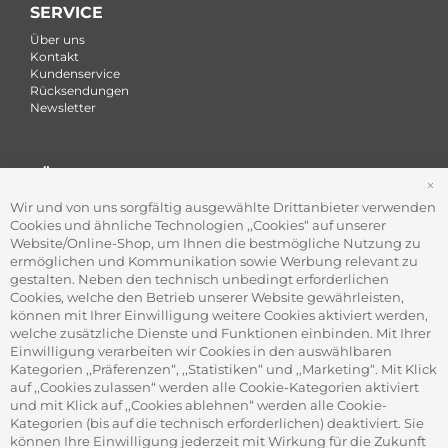
SERVICE
Über uns
Kontakt
Kundenservice
Rücksendungen
Newsletter
FÜR FIRMEN
S
Office Coffee Kaffee für das Büro
Wir und von uns sorgfältig ausgewählte Drittanbieter verwenden
Firmenkundenservice
Cookies und ähnliche Technologien ,,Cookies“ auf unserer
Firmenrabatt-Programm
Website/Online-Shop, um Ihnen die bestmögliche Nutzung zu
Werbegeschenke
ermöglichen und Kommunikation sowie Werbung relevant zu
gestalten. Neben den technisch unbedingt erforderlichen
Cookies, welche den Betrieb unserer Website gewährleisten,
können mit Ihrer Einwilligung weitere Cookies aktiviert werden,
ADRESSE
welche zusätzliche Dienste und Funktionen einbinden. Mit Ihrer
Gourvita GmbH
Einwilligung verarbeiten wir Cookies in den auswählbaren
Adam-Opel-Str. 19
Kategorien ,,Präferenzen“, ,,Statistiken“ und ,,Marketing“. Mit Klick
63322 Rödermark
auf ,,Cookies zulassen“ werden alle Cookie-Kategorien aktiviert
und mit Klick auf ,,Cookies ablehnen“ werden alle Cookie-
Kategorien (bis auf die technisch erforderlichen) deaktiviert. Sie
können Ihre Einwilligung jederzeit mit Wirkung für die Zukunft