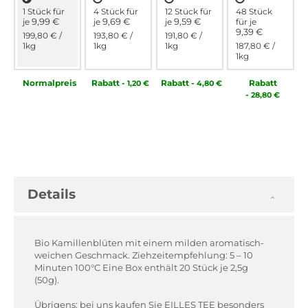
1 Stück für
4 Stück für
12 Stück für
48 Stück
9,99 €
9,69 €
9,59 €
je
je
je
für
je
9,39 €
199,80 €
/
193,80 €
/
191,80 €
/
1kg
1kg
1kg
187,80 €
/
1kg
Normal­preis
Rabatt
-
Rabatt
-
Rabatt
1,20 €
4,80 €
-
28,80 €
Details
Bio Kamillenblüten mit einem milden aromatisch-
weichen Geschmack. Ziehzeitempfehlung: 5 – 10
Minuten 100°C Eine Box enthält 20 Stück je 2,5g
(50g).
Übrigens: bei uns kaufen Sie EILLES TEE besonders