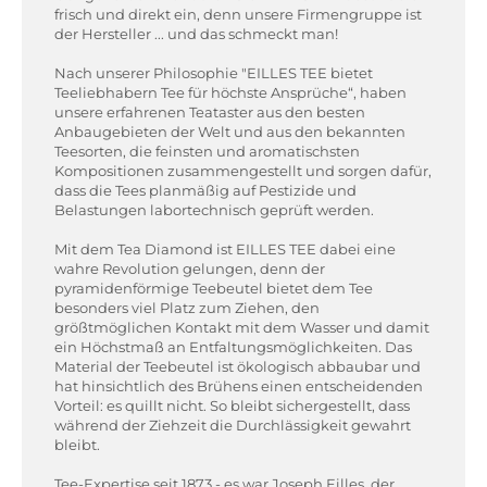
frisch und direkt ein, denn unsere Firmengruppe ist
der Hersteller ... und das schmeckt man!
Nach unserer Philosophie "EILLES TEE bietet
Teeliebhabern Tee für höchste Ansprüche“, haben
unsere erfahrenen Teataster aus den besten
Anbaugebieten der Welt und aus den bekannten
Teesorten, die feinsten und aromatischsten
Kompositionen zusammengestellt und sorgen dafür,
dass die Tees planmäßig auf Pestizide und
Belastungen labortechnisch geprüft werden.
Mit dem Tea Diamond ist EILLES TEE dabei eine
wahre Revolution gelungen, denn der
pyramidenförmige Teebeutel bietet dem Tee
besonders viel Platz zum Ziehen, den
größtmöglichen Kontakt mit dem Wasser und damit
ein Höchstmaß an Entfaltungsmöglichkeiten. Das
Material der Teebeutel ist ökologisch abbaubar und
hat hinsichtlich des Brühens einen entscheidenden
Vorteil: es quillt nicht. So bleibt sichergestellt, dass
während der Ziehzeit die Durchlässigkeit gewahrt
bleibt.
Tee-Expertise seit 1873 - es war Joseph Eilles, der