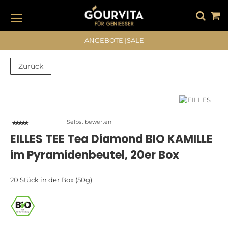
DIREKT
ZUM
INHALT
#DRÜCKEN SIE DIE EINGABETASTE, UM ZU SUCHEN
ANGEBOTE
|
SALE
Zurück
Zum
Zum
Ende
Anfang
der
der
Bildergalerie
Bildergalerie
Selbst bewerten
springen
springen
EILLES TEE Tea Diamond BIO KAMILLE
im Pyramidenbeutel, 20er Box
20 Stück in der Box (50g)