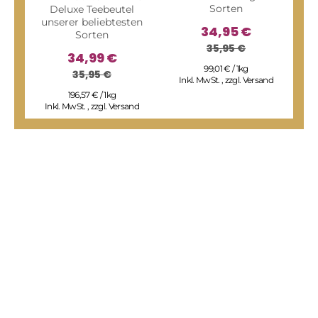
Sorten
Deluxe Teebeutel
unserer beliebtesten
34,95 €
Sorten
35,95 €
34,99 €
FAM
99,01 € / 1kg
35,95 €
Sor
Inkl. MwSt.
,
zzgl.
Versand
sp
196,57 € / 1kg
Inkl. MwSt.
,
zzgl.
Versand
I