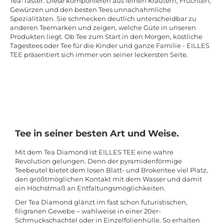
Tea-Taster. Diese komponieren aus feinen Kräutern, Früchten,
Gewürzen und den besten Tees unnachahmliche
Spezialitäten. Sie schmecken deutlich unterscheidbar zu
anderen Teemarken und zeigen, welche Güte in unseren
Produkten liegt. Ob Tee zum Start in den Morgen, köstliche
Tagestees oder Tee für die Kinder und ganze Familie - EILLES
TEE präsentiert sich immer von seiner leckersten Seite.
Tee in seiner besten Art und Weise.
Mit dem Tea Diamond ist EILLES TEE eine wahre
Revolution gelungen. Denn der pyramidenförmige
Teebeutel bietet dem losen Blatt- und Brokentee viel Platz,
den größtmöglichen Kontakt mit dem Wasser und damit
ein Höchstmaß an Entfaltungsmöglichkeiten.
Der Tea Diamond glänzt im fast schon futuristischen,
filigranen Gewebe – wahlweise in einer 20er-
Schmuckschachtel oder in Einzelfolienhülle. So erhalten