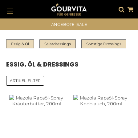
DIREKT
ZUM
INHALT
#DRÜCKEN SIE DIE EINGABETASTE, UM ZU SUCHEN
ANGEBOTE
|
SALE
Essig & Öl
Salatdressings
Sonstige Dressings
ESSIG, ÖL & DRESSINGS
ARTIKEL-FILTER