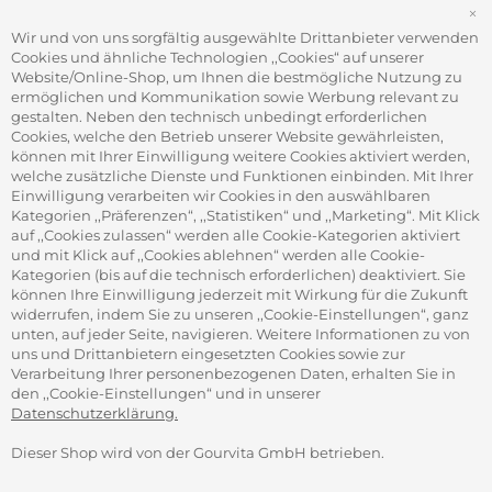
FÜR FIRMEN
S
Office Coffee Kaffee für das Büro
Wir und von uns sorgfältig ausgewählte Drittanbieter verwenden
Firmenkundenservice
Cookies und ähnliche Technologien ,,Cookies“ auf unserer
Firmenrabatt-Programm
Website/Online-Shop, um Ihnen die bestmögliche Nutzung zu
Werbegeschenke
ermöglichen und Kommunikation sowie Werbung relevant zu
gestalten. Neben den technisch unbedingt erforderlichen
Cookies, welche den Betrieb unserer Website gewährleisten,
können mit Ihrer Einwilligung weitere Cookies aktiviert werden,
ADRESSE
welche zusätzliche Dienste und Funktionen einbinden. Mit Ihrer
Gourvita GmbH
Einwilligung verarbeiten wir Cookies in den auswählbaren
Adam-Opel-Str. 19
Kategorien ,,Präferenzen“, ,,Statistiken“ und ,,Marketing“. Mit Klick
63322 Rödermark
auf ,,Cookies zulassen“ werden alle Cookie-Kategorien aktiviert
und mit Klick auf ,,Cookies ablehnen“ werden alle Cookie-
Kategorien (bis auf die technisch erforderlichen) deaktiviert. Sie
können Ihre Einwilligung jederzeit mit Wirkung für die Zukunft
widerrufen, indem Sie zu unseren ,,Cookie-Einstellungen“, ganz
unten, auf jeder Seite, navigieren. Weitere Informationen zu von
SICHER ZAHLEN
uns und Drittanbietern eingesetzten Cookies sowie zur
Verarbeitung Ihrer personenbezogenen Daten, erhalten Sie in
den ,,Cookie-Einstellungen“ und in unserer
Datenschutzerklärung.
Dieser Shop wird von der Gourvita GmbH betrieben.