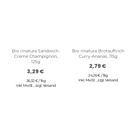
Bio rinatura Sandwich-
Bio rinatura Brotauftrich
Creme Champignon,
Curry-Ananas, 115g
125g
2,79 €
3,29 €
24,26 € / 1kg
Inkl. MwSt.
,
zzgl.
Versand
26,32 € / 1kg
Inkl. MwSt.
,
zzgl.
Versand