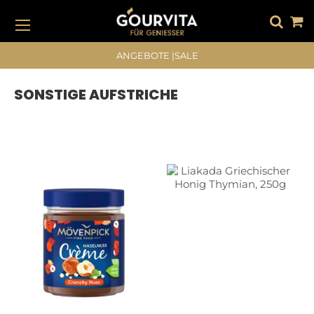
DIREKT
ZUM
INHALT
#DRÜCKEN SIE DIE EINGABETASTE, UM ZU SUCHEN
ANGEBOTE
|
SALE
SONSTIGE AUFSTRICHE