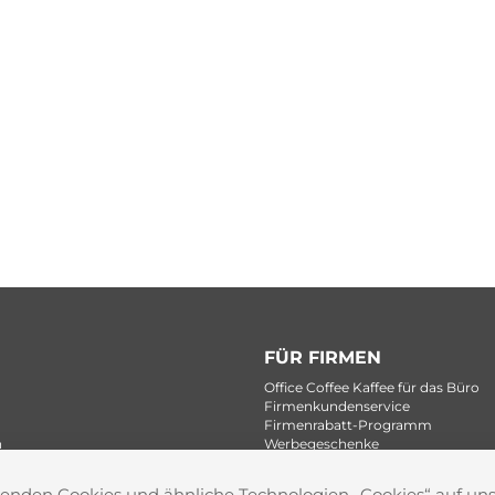
FÜR FIRMEN
Office Coffee Kaffee für das Büro
Firmenkundenservice
Firmenrabatt-Programm
n
Werbegeschenke
wenden Cookies und ähnliche Technologien ,,Cookies“ auf u