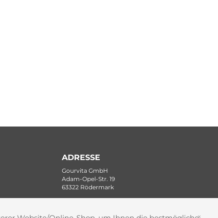
ADRESSE
Gourvita GmbH
Adam-Opel-Str. 19
63322 Rödermark
nserer Website/Online-Shop, um Ihnen die bestmögliche