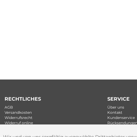
RECHTLICHES
SERVICE
AGB
Über uns
Versandkosten
Kontakt
Widerrufsrecht
Kundenservice
Widerruf online
Rücksendunge
Datenschutz
Newsletter
Cookie Einstellungen
Wir und von uns sorgfältig ausgewählte Drittanbieter ver