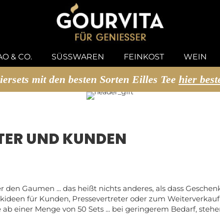
U SUCHEN
O & CO.
SÜSSWAREN
FEINKOST
WEIN
iersets mit den besten Sorten Eilles Tee
hier best
TER UND KUNDEN
en Gaumen ... das heißt nichts anderes, als dass Geschenk
kideen für Kunden, Pressevertreter oder zum Weiterverkauf -
b einer Menge von 50 Sets ... bei geringerem Bedarf, stehen