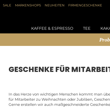
SALE
MARKENSHOPS
NEUHEITEN
FIRMENGESCHENKE
DIREKT
ZUM
#DRÜCKEN SIE DIE EINGABETASTE, UM Z
INHALT
KAFFEE & ESPRESSO
TEE
KAKA
Prob
GESCHENKE FÜR MITARBEI
In das Herze von wichtigen Menschen kommt man über d
für Mitarbeiter zu Weihnachten oder Jubiläen, Geschen
Gerne erstellen wir auch maßgeschneiderte Geschenke a