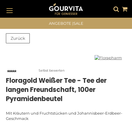
DIREKT
ZUM
INHALT
#DRÜCKEN SIE DIE EINGABETASTE, UM ZU SUCHEN
ANGEBOTE
|
SALE
Zurück
Zum
Zum
Ende
Anfang
der
der
Bildergalerie
Bildergalerie
Selbst bewerten
springen
springen
Floragold Weißer Tee - Tee der
langen Freundschaft, 100er
Pyramidenbeutel
Mit Kräutern und Fruchtstücken und Johannisbeer-Erdbeer-
Geschmack