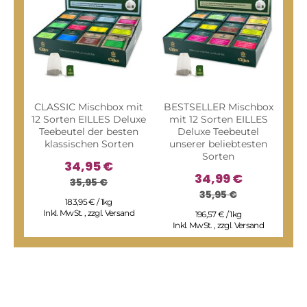
CLASSIC Mischbox mit
BESTSELLER Mischbox
FRU
12 Sorten EILLES Deluxe
mit 12 Sorten EILLES
Sor
Teebeutel der besten
Deluxe Teebeutel
u
klassischen Sorten
unserer beliebtesten
Sorten
34,95 €
34,99 €
35,95 €
35,95 €
183,95 € / 1kg
Inkl. MwSt.
,
zzgl.
Versand
I
196,57 € / 1kg
Inkl. MwSt.
,
zzgl.
Versand