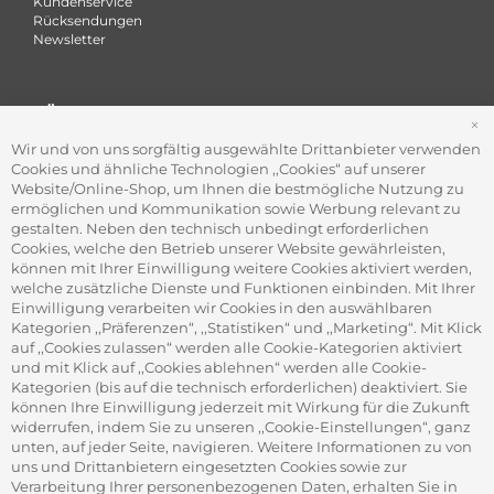
Kundenservice
Rücksendungen
Newsletter
FÜR FIRMEN
S
Office Coffee Kaffee für das Büro
Wir und von uns sorgfältig ausgewählte Drittanbieter verwenden
Firmenkundenservice
Cookies und ähnliche Technologien ,,Cookies“ auf unserer
Firmenrabatt-Programm
Website/Online-Shop, um Ihnen die bestmögliche Nutzung zu
Werbegeschenke
ermöglichen und Kommunikation sowie Werbung relevant zu
gestalten. Neben den technisch unbedingt erforderlichen
Cookies, welche den Betrieb unserer Website gewährleisten,
können mit Ihrer Einwilligung weitere Cookies aktiviert werden,
ADRESSE
welche zusätzliche Dienste und Funktionen einbinden. Mit Ihrer
Gourvita GmbH
Einwilligung verarbeiten wir Cookies in den auswählbaren
Adam-Opel-Str. 19
Kategorien ,,Präferenzen“, ,,Statistiken“ und ,,Marketing“. Mit Klick
63322 Rödermark
auf ,,Cookies zulassen“ werden alle Cookie-Kategorien aktiviert
und mit Klick auf ,,Cookies ablehnen“ werden alle Cookie-
Kategorien (bis auf die technisch erforderlichen) deaktiviert. Sie
können Ihre Einwilligung jederzeit mit Wirkung für die Zukunft
widerrufen, indem Sie zu unseren ,,Cookie-Einstellungen“, ganz
unten, auf jeder Seite, navigieren. Weitere Informationen zu von
SICHER ZAHLEN
uns und Drittanbietern eingesetzten Cookies sowie zur
Verarbeitung Ihrer personenbezogenen Daten, erhalten Sie in