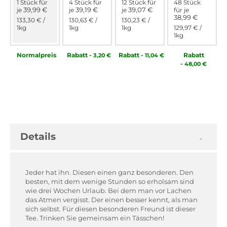
1 Stück für
4 Stück für
12 Stück für
48 Stück
39,99 €
39,19 €
39,07 €
je
je
je
für
je
38,99 €
133,30 €
/
130,63 €
/
130,23 €
/
1kg
1kg
1kg
129,97 €
/
1kg
Normal­preis
Rabatt
-
Rabatt
-
Rabatt
3,20 €
11,04 €
-
48,00 €
Details
Jeder hat ihn. Diesen einen ganz besonderen. Den
besten, mit dem wenige Stunden so erholsam sind
wie drei Wochen Urlaub. Bei dem man vor Lachen
das Atmen vergisst. Der einen besser kennt, als man
sich selbst. Für diesen besonderen Freund ist dieser
Tee. Trinken Sie gemeinsam ein Tässchen!