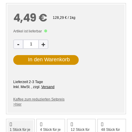
4,49 €
128,29 € / 1kg
Artikel ist lieferbar
-
+
In den Warenkorb
Lieferzeit
2-3 Tage
Inkl. MwSt.
,
zzgl.
Versand
Kaffee zum reduzierten Setpreis
>hier
1 Stück für
je
4 Stück für
je
12 Stück für
48 Stück für