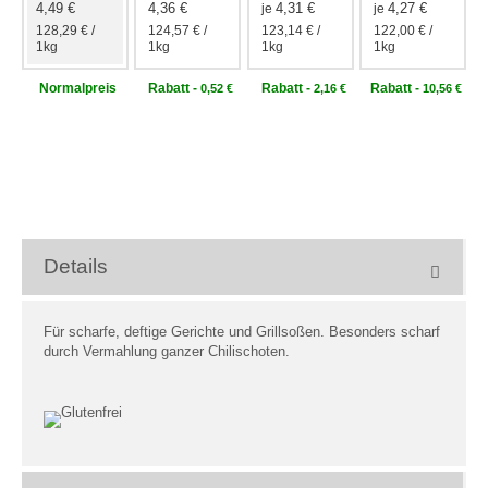
4,49 €
4,36 €
4,31 €
4,27 €
je
je
128,29 €
/
124,57 €
/
123,14 €
/
122,00 €
/
1kg
1kg
1kg
1kg
Normal­preis
Rabatt
-
Rabatt
-
Rabatt
-
0,52 €
2,16 €
10,56 €
Details
Für scharfe, deftige Gerichte und Grillsoßen. Besonders scharf
durch Vermahlung ganzer Chilischoten.