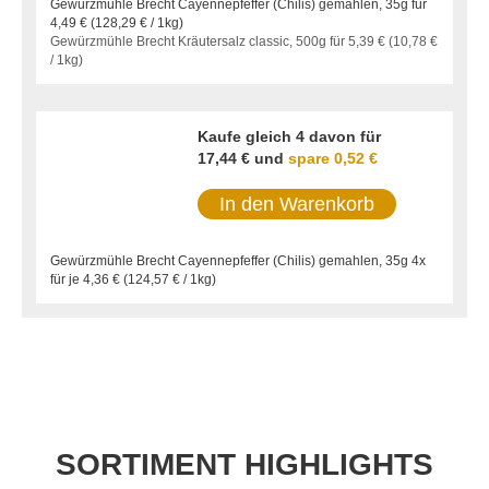
Gewürzmühle Brecht Cayennepfeffer (Chilis) gemahlen, 35g für
4,49 €
(
128,29 €
/ 1kg)
Gewürzmühle Brecht Kräutersalz classic, 500g für
5,39 €
(
10,78 €
/ 1kg)
Kaufe gleich 4 davon für
17,44 €
und
spare
0,52 €
In den Warenkorb
Gewürzmühle Brecht Cayennepfeffer (Chilis) gemahlen, 35g 4x
für je
4,36 €
(
124,57 €
/ 1kg)
SORTIMENT HIGHLIGHTS