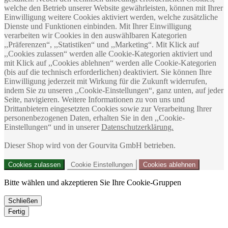
FAMILY Mischbox mit 12
Grillzange
welche den Betrieb unserer Website gewährleisten, können mit Ihrer
Sorten EILLES Teebeutel
65,99 €
Einwilligung weitere Cookies aktiviert werden, welche zusätzliche
speziell für die Familie
65,99 € / 1Stück (St)
Dienste und Funktionen einbinden. Mit Ihrer Einwilligung
Sonderangebot
34,95 €
Inkl. MwSt.
,
zzgl.
Versand
verarbeiten wir Cookies in den auswählbaren Kategorien
Normal­preis
35,95 €
SPARBOX Mövenpick Crema
,,Präferenzen“, ,,Statistiken“ und ,,Marketing“. Mit Klick auf
104,64 € / 1kg
Schümli + gratis Gourvita
,,Cookies zulassen“ werden alle Cookie-Kategorien aktiviert und
Inkl. MwSt.
,
zzgl.
Versand
Frische-Clip, 4x1000g Bohnen
mit Klick auf ,,Cookies ablehnen“ werden alle Cookie-Kategorien
Sonderangebot
77,99 €
Normal­
(bis auf die technisch erforderlichen) deaktiviert. Sie können Ihre
preis
99,96 €
Einwilligung jederzeit mit Wirkung für die Zukunft widerrufen,
19,50 € / 1kg
indem Sie zu unseren ,,Cookie-Einstellungen“, ganz unten, auf jeder
Inkl. MwSt.
,
zzgl.
Versand
Seite, navigieren. Weitere Informationen zu von uns und
Drittanbietern eingesetzten Cookies sowie zur Verarbeitung Ihrer
personenbezogenen Daten, erhalten Sie in den ,,Cookie-
Einstellungen“ und in unserer
Datenschutzerklärung.
Dieser Shop wird von der Gourvita GmbH betrieben.
Cookies zulassen
Cookie Einstellungen
Cookies ablehnen
Bitte wählen und akzeptieren Sie Ihre Cookie-Gruppen
Schließen
FRUCHT & CO. TEE
Fertig
Aromadose mit 5 Sorten
EILLES Deluxe Teebeutel mit