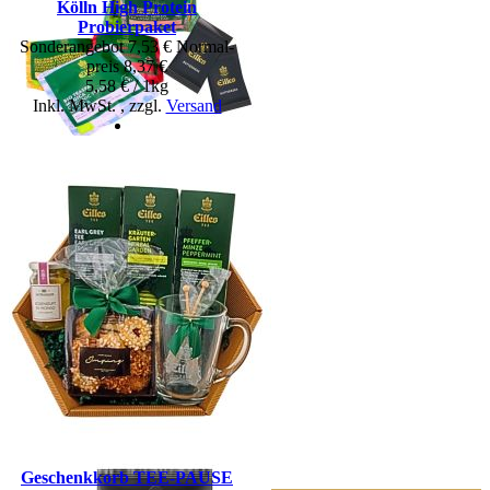
Kölln High Protein
Probierpaket
Sonderangebot
7,53 €
Normal­
preis
8,37 €
5,58 € / 1kg
Inkl. MwSt.
,
zzgl.
Versand
EILLES TEE Bio Tea
Diamonds Geschenke Beutel
mit feinen Butter Cookies
14,99 €
Inkl. MwSt.
,
zzgl.
Versand
Kölln Müsli Crunchy Choc-
Choc-Choc, 8x400g Sparpaket
30,32 €
9,48 € / 1kg
Inkl. MwSt.
,
zzgl.
Versand
Geschenkkorb TEE-PAUSE