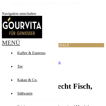
#Drücken Sie die Eingabetaste, um zu suchen
Navigation umschalten
MENÜ
ANGEBOTE
|
SALE
Kaffee & Espresso
Zurück
Zum Ende der Bildergalerie springen
Zum Anfang der Bildergalerie springen
Tee
Selbst bewerten
Kakao & Co.
Gewürzmühle Brecht Fisch,
70g
Süßwaren