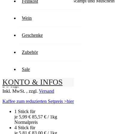
Aromatisch-frische Würze für Fisch, Scampi und Muscheln
Feinkost
Wein
5,99 €
Geschenke
85,57 € / 1kg
Inkl. MwSt.
,
zzgl.
Versand
Artikel ist lieferbar
Anzahl
Zubehör
-
+
Sale
In den Warenkorb
Lieferzeit
KONTO & INFOS
2-3 Tage
Inkl. MwSt.
,
zzgl.
Versand
Kaffee zum reduzierten Setpreis >hier
1 Stück für
je
5,99 €
85,57 €
/ 1kg
Normal­preis
4 Stück für
je
5,81 €
83,00 €
/ 1kg