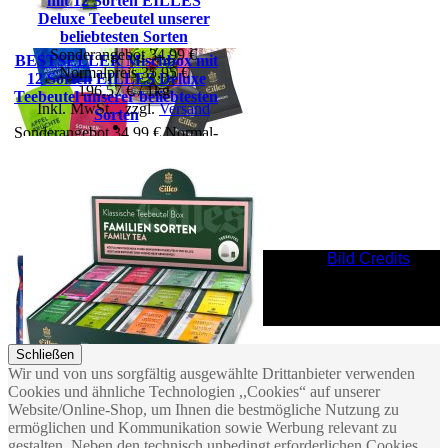
mit 12 Sorten EILLES
Deluxe Teebeutel unserer
beliebtesten Sorten
Sonderangebot
34,99 €
BESTSELLER Mischbox mit
Vertrag widerrufen
Normal­preis
35,95 €
12 Sorten EILLES Deluxe
196,57 € / 1kg
Teebeutel unserer beliebtesten
Inkl. MwSt.
,
zzgl.
Versand
BIO-ZERTIFIZIERT
Sorten
Sonderangebot
34,99 €
Normal­
preis
35,95 €
196,57 € / 1kg
Inkl. MwSt.
,
zzgl.
Versand
GRAND Vintage-Glas
"Frühling" mit Deluxe
Teebeuteln und Butter Cookies
Bild Credits
von Eilles
Sonderangebot
25,99 €
Normal­
preis
28,99 €
Inkl. MwSt.
,
zzgl.
Versand
Schließen
Wir und von uns sorgfältig ausgewählte Drittanbieter verwenden
Cookies und ähnliche Technologien ,,Cookies“ auf unserer
Premium-Geschenkkorb
Website/Online-Shop, um Ihnen die bestmögliche Nutzung zu
BLOCK HOUSE mit
ermöglichen und Kommunikation sowie Werbung relevant zu
Gewürzen, Saucen und
gestalten. Neben den technisch unbedingt erforderlichen Cookies,