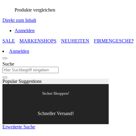
Produkte vergleichen
Direkt zum Inhalt
Anmelden
SALE
MARKENSHOPS
NEUHEITEN
FIRMENGESCHEN
Anmelden
Suche
Popular Suggestions
Sicher Shoppen!
Schneller Versand!
Erweiterte Suche