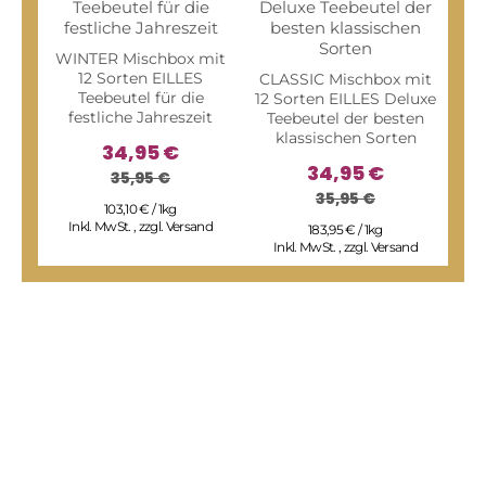
WINTER Mischbox mit
12 Sorten EILLES
CLASSIC Mischbox mit
Teebeutel für die
12 Sorten EILLES Deluxe
festliche Jahreszeit
Teebeutel der besten
klassischen Sorten
34,95 €
34,95 €
35,95 €
35,95 €
FAM
103,10 € / 1kg
Sor
Inkl. MwSt.
,
zzgl.
Versand
183,95 € / 1kg
sp
Inkl. MwSt.
,
zzgl.
Versand
I