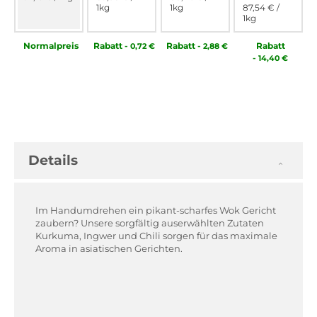
1kg
1kg
87,54 €
/
1kg
Normal­preis
Rabatt
-
Rabatt
-
Rabatt
0,72 €
2,88 €
-
14,40 €
Details
Im Handumdrehen ein pikant-scharfes Wok Gericht
zaubern? Unsere sorgfältig auserwählten Zutaten
Kurkuma, Ingwer und Chili sorgen für das maximale
Aroma in asiatischen Gerichten.