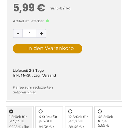
5,99 €
92,15 € / 1kg
Artikel ist lieferbar
-
+
In den Warenkorb
Lieferzeit
2-3 Tage
Inkl. MwSt.
,
zzgl.
Versand
Kaffee zum reduzierten
Setpreis >hier
1 Stück für
4 Stück für
12 Stück für
48 Stück
5,99 €
5,81 €
5,75 €
je
je
je
für
je
5,69 €
92,15 €
/ 1kg
89,38 €
/
88,46 €
/