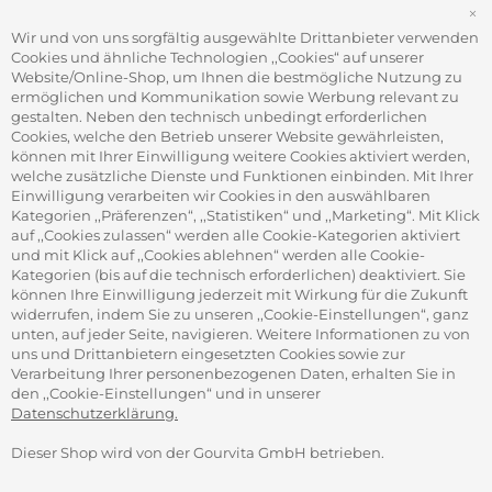
FÜR FIRMEN
S
Office Coffee Kaffee für das Büro
Wir und von uns sorgfältig ausgewählte Drittanbieter verwenden
Firmenkundenservice
Cookies und ähnliche Technologien ,,Cookies“ auf unserer
Firmenrabatt-Programm
Website/Online-Shop, um Ihnen die bestmögliche Nutzung zu
Werbegeschenke
ermöglichen und Kommunikation sowie Werbung relevant zu
gestalten. Neben den technisch unbedingt erforderlichen
Cookies, welche den Betrieb unserer Website gewährleisten,
können mit Ihrer Einwilligung weitere Cookies aktiviert werden,
ADRESSE
welche zusätzliche Dienste und Funktionen einbinden. Mit Ihrer
Gourvita GmbH
Einwilligung verarbeiten wir Cookies in den auswählbaren
Adam-Opel-Str. 19
Kategorien ,,Präferenzen“, ,,Statistiken“ und ,,Marketing“. Mit Klick
63322 Rödermark
auf ,,Cookies zulassen“ werden alle Cookie-Kategorien aktiviert
und mit Klick auf ,,Cookies ablehnen“ werden alle Cookie-
Kategorien (bis auf die technisch erforderlichen) deaktiviert. Sie
können Ihre Einwilligung jederzeit mit Wirkung für die Zukunft
widerrufen, indem Sie zu unseren ,,Cookie-Einstellungen“, ganz
unten, auf jeder Seite, navigieren. Weitere Informationen zu von
SICHER ZAHLEN
uns und Drittanbietern eingesetzten Cookies sowie zur
Verarbeitung Ihrer personenbezogenen Daten, erhalten Sie in
den ,,Cookie-Einstellungen“ und in unserer
Datenschutzerklärung.
Dieser Shop wird von der Gourvita GmbH betrieben.