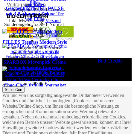
von Eilles
Vertrag widerrufen
Geschenkkorb TEE-PAUSE
Sonderangebot
25,99 €
Normal­
mit 3 Packungen Deluxe Tee
preis
28,99 €
BIO-ZERTIFIZIERT
von Eilles
Inkl. MwSt.
,
zzgl.
Versand
Sonderangebot
52,99 €
Normal­
preis
54,99 €
Inkl. MwSt.
,
zzgl.
Versand
EILLES Teeglass Modern Style
Sonderangebot
9,49 €
Normal­
preis
12,55 €
Ab
7,99 €
Inkl. MwSt.
,
zzgl.
Versand
Bild Credits
SPARBOX Mövenpick Crema
Schümli + gratis Gourvita
Frische-Clip, 4x1000g Bohnen
Sonderangebot
77,99 €
Normal­
Kölln Müsli Crunchy Choc-
preis
99,96 €
Choc-Choc, 8x400g Sparpaket
19,50 € / 1kg
Schließen
30,32 €
Inkl. MwSt.
,
zzgl.
Versand
Wir und von uns sorgfältig ausgewählte Drittanbieter verwenden
9,48 € / 1kg
Cookies und ähnliche Technologien ,,Cookies“ auf unserer
Inkl. MwSt.
,
zzgl.
Versand
Website/Online-Shop, um Ihnen die bestmögliche Nutzung zu
ermöglichen und Kommunikation sowie Werbung relevant zu
gestalten. Neben den technisch unbedingt erforderlichen Cookies,
welche den Betrieb unserer Website gewährleisten, können mit Ihrer
Einwilligung weitere Cookies aktiviert werden, welche zusätzliche
Dienste und Funktionen einbinden. Mit Ihrer Einwilligung