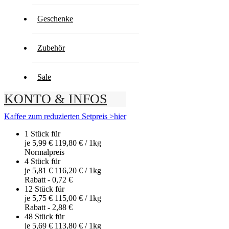
119,80 € / 1kg
Inkl. MwSt.
,
zzgl.
Versand
Geschenke
Artikel ist lieferbar
Anzahl
-
Zubehör
+
In den Warenkorb
Sale
Lieferzeit
2-3 Tage
KONTO & INFOS
Inkl. MwSt.
,
zzgl.
Versand
Kaffee zum reduzierten Setpreis >hier
1 Stück für
je
5,99 €
119,80 €
/ 1kg
Normal­preis
4 Stück für
je
5,81 €
116,20 €
/ 1kg
Rabatt
-
0,72 €
12 Stück für
je
5,75 €
115,00 €
/ 1kg
Rabatt
-
2,88 €
48 Stück für
je
5,69 €
113,80 €
/ 1kg