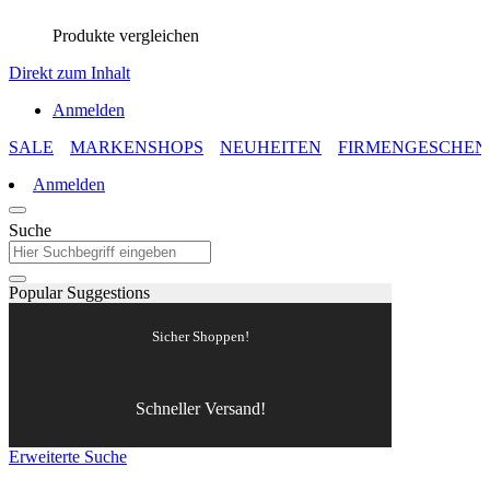
Produkte vergleichen
Direkt zum Inhalt
Anmelden
SALE
MARKENSHOPS
NEUHEITEN
FIRMENGESCHEN
Anmelden
Suche
Popular Suggestions
Sicher Shoppen!
Schneller Versand!
Erweiterte Suche