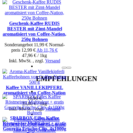
Geschenk-Kaffee RUDIS
BESTER mit Zimt-Mandel
aromatisiert von Coffee-Nation,
250g Bohnen
Sonderangebot
11,99 €
Normal­
preis
12,99 €
Ab
11,76 €
47,96 € / 1kg
Inkl. MwSt.
,
zzgl.
Versand
EMPFEHLUNGEN
Kaffee VANILLEKIPFERL
aromatisiert von Coffee-Nation
16,90 €
33,80 € / 1kg
Inkl. MwSt.
,
zzgl.
Versand
SPARBOX Eilles Kaffee
Röstmeister Multitalent + gratis
Gourvita Frische-Clip, 4x1000g