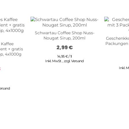
Schwartau Coffee Shop Nuss-
Nougat Sirup, 200ml
Geschenkko
Packungen D
 Kaffee
2,99 €
ent + gratis
ip, 4x1000g
14,95 € / 1l
Inkl. MwSt.
,
zzgl.
Versand
€
Inkl. 
ersand