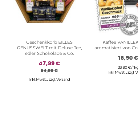
Geschenkkorb EILLES
Kaffee VANILLE
GENUSSWELT mit Deluxe Tee,
aromatisiert von Co
edler Schokolade & Co.
16,90 
47,99 €
33,80 € / 1k
54,99 €
Inkl. MwSt.
,
zzgl.
V
Inkl. MwSt.
,
zzgl.
Versand