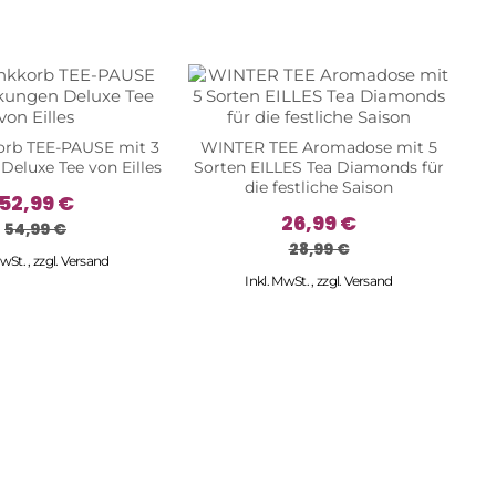
rb TEE-PAUSE mit 3
WINTER TEE Aromadose mit 5
eluxe Tee von Eilles
Sorten EILLES Tea Diamonds für
die festliche Saison
S
52,99 €
26,99 €
54,99 €
28,99 €
MwSt.
,
zzgl.
Versand
Inkl. MwSt.
,
zzgl.
Versand