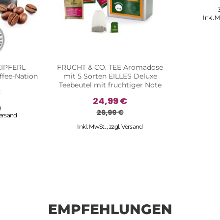
Inkl. 
KIPFERL
FRUCHT & CO. TEE Aromadose
ffee-Nation
mit 5 Sorten EILLES Deluxe
Teebeutel mit fruchtiger Note
€
24,99 €
g
26,99 €
ersand
Inkl. MwSt.
,
zzgl.
Versand
EMPFEHLUNGEN