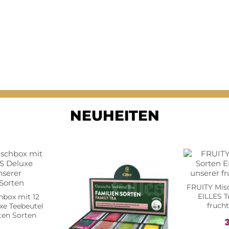
NEUHEITEN
FRUITY Misc
EILLES T
box mit 12
fruch
xe Teebeutel
ten Sorten