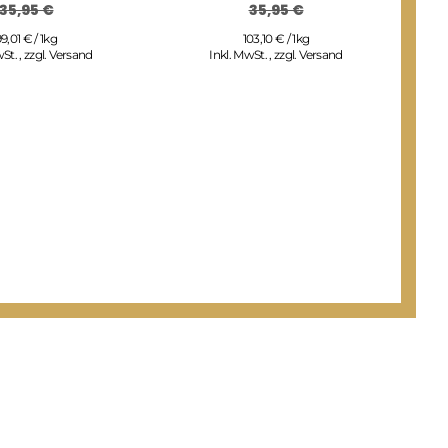
35,95 €
35,95 €
9,01 € / 1kg
103,10 € / 1kg
wSt.
,
zzgl.
Versand
Inkl. MwSt.
,
zzgl.
Versand