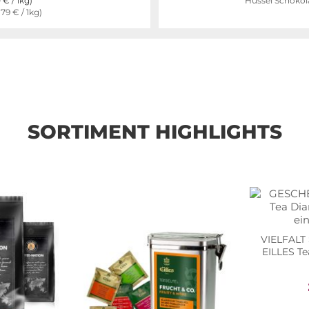
0 €
/ 1kg)
Hussel Schokol
,79 €
/ 1kg)
SORTIMENT HIGHLIGHTS
VIELFALT 
EILLES T