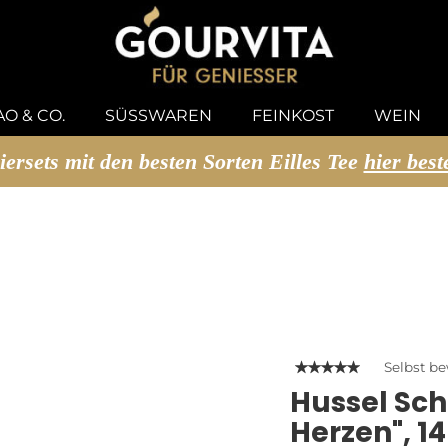
U SUCHEN
O & CO.
SÜSSWAREN
FEINKOST
WEIN
iersets mit den besten Sorten Eilles Tee
hier best
Selbst b
Hussel Sc
Herzen", 1