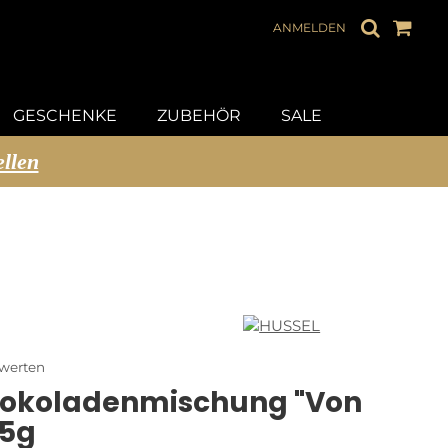
ANMELDEN
GESCHENKE
ZUBEHÖR
SALE
ellen
ewerten
hokoladenmischung "Von
45g