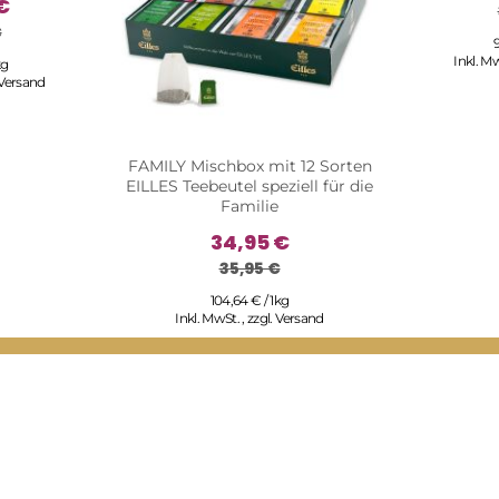
€
€
9
Inkl. M
kg
Versand
FAMILY Mischbox mit 12 Sorten
EILLES Teebeutel speziell für die
Familie
34,95 €
35,95 €
104,64 € / 1kg
Inkl. MwSt.
,
zzgl.
Versand