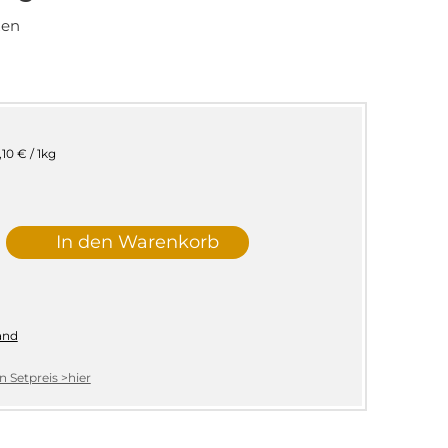
zen
,10 € / 1kg
In den Warenkorb
and
 Setpreis >hier