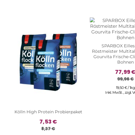
SPARBOX Eilles
Röstmeister Multital
Gourvita Frische-Cl
Bohnen
77,99 
99,96 €
19,50 € / 1kg
Inkl. MwSt.
,
zzgl.
V
Kölln High Protein Probierpaket
7,53 €
8,37 €