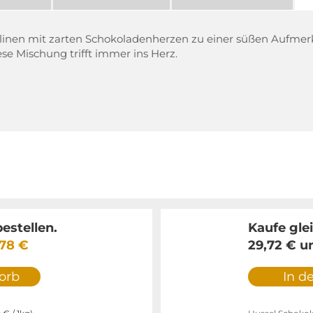
Pralinen mit zarten Schokoladenherzen zu einer süßen Aufme
se Mischung trifft immer ins Herz.
estellen.
Kaufe gle
,78 €
29,72 €
u
orb
In d