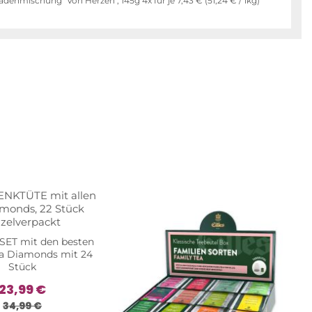
adenmischung "Von Herzen", 145g 4x für je
7,43 €
(
51,24 €
/ 1kg)
SET mit den besten
ea Diamonds mit 24
Stück
23,99 €
34,99 €