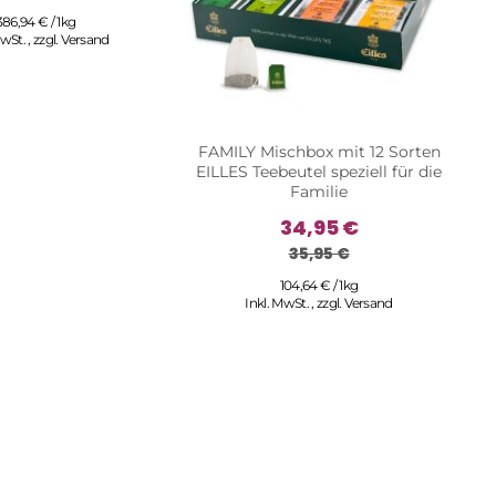
386,94 € / 1kg
MwSt.
,
zzgl.
Versand
FAMILY Mischbox mit 12 Sorten
Kö
EILLES Teebeutel speziell für die
Familie
34,95 €
35,95 €
104,64 € / 1kg
Inkl. MwSt.
,
zzgl.
Versand