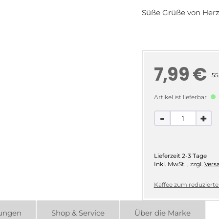
Süße Grüße von Her
7,99 €
55
Artikel ist lieferbar
-
+
Lieferzeit
2-3 Tage
Inkl. MwSt.
,
zzgl.
Vers
Kaffee zum reduzierten
ungen
Shop & Service
Über die Marke