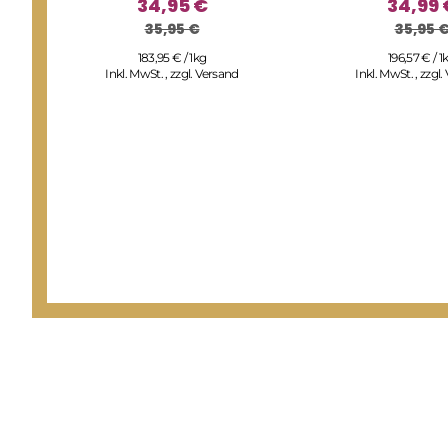
34,95 €
34,99 
35,95 €
35,95 
183,95 € / 1kg
196,57 € / 1
Inkl. MwSt.
,
zzgl.
Versand
Inkl. MwSt.
,
zzgl.