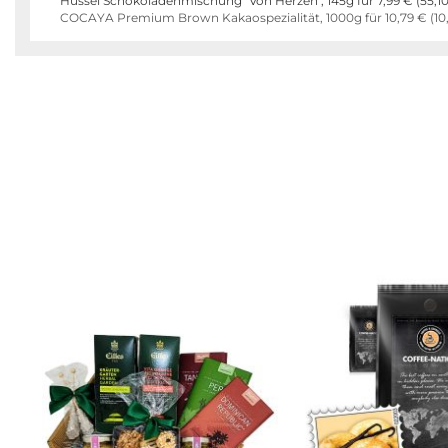
Hussel Schokoladenmischung "Von Herzen", 145g für
7,99 €
(
55,1
COCAYA Premium Brown Kakaospezialität, 1000g für
10,79 €
(
10