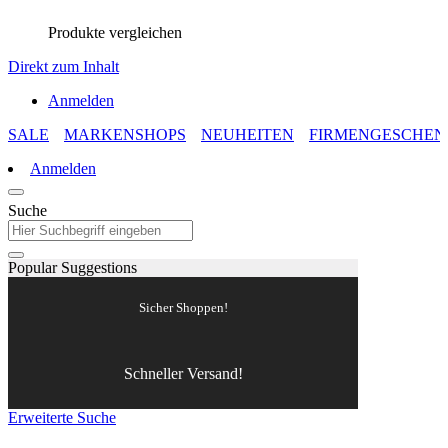
Produkte vergleichen
Direkt zum Inhalt
Anmelden
SALE
MARKENSHOPS
NEUHEITEN
FIRMENGESCHEN
Anmelden
Suche
Popular Suggestions
Sicher Shoppen!
Schneller Versand!
Erweiterte Suche