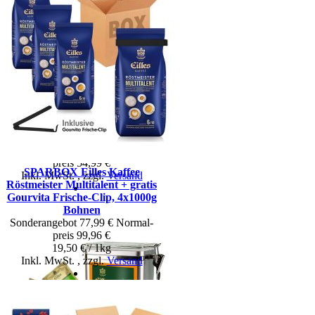
Geschenkkorb EILLES
GENUSSWELT mit Deluxe
Tee, edler Schokolade & Co.
Sonderangebot
47,99 €
Normal­
preis
54,99 €
SPARBOX Eilles Kaffee
Inkl. MwSt.
,
zzgl.
Versand
Röstmeister Multitalent + gratis
Gourvita Frische-Clip, 4x1000g
Bohnen
Sonderangebot
77,99 €
Normal­
preis
99,96 €
19,50 € / 1kg
Inkl. MwSt.
,
zzgl.
Versand