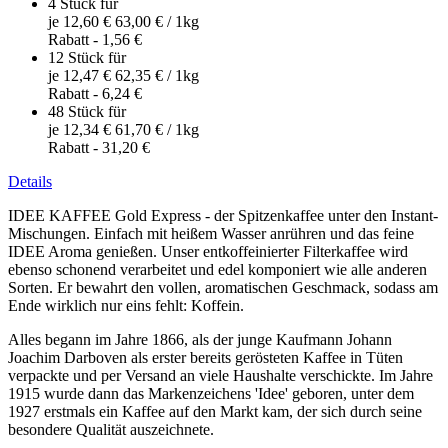
4 Stück für
je
12,60 €
63,00 €
/ 1kg
Rabatt
-
1,56 €
12 Stück für
je
12,47 €
62,35 €
/ 1kg
Rabatt
-
6,24 €
48 Stück für
je
12,34 €
61,70 €
/ 1kg
Rabatt
-
31,20 €
Details
IDEE KAFFEE Gold Express - der Spitzenkaffee unter den Instant-
Mischungen. Einfach mit heißem Wasser anrühren und das feine
IDEE Aroma genießen.
Unser entkoffeinierter Filterkaffee wird
ebenso schonend verarbeitet und edel komponiert wie alle anderen
Sorten. Er bewahrt den vollen, aromatischen Geschmack, sodass am
Ende wirklich nur eins fehlt: Koffein.
Alles begann im Jahre 1866, als der junge Kaufmann Johann
Joachim Darboven als erster bereits gerösteten Kaffee in Tüten
verpackte und per Versand an viele Haushalte verschickte. Im Jahre
1915 wurde dann das Markenzeichens 'Idee' geboren, unter dem
1927 erstmals ein Kaffee auf den Markt kam, der sich durch seine
besondere Qualität auszeichnete.