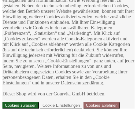
ermöglichen und Kommunikation sowie Werbung relevant zu
Sorten EILLES Teebeutel
3,79 €
Ab
3,68 €
gestalten. Neben den technisch unbedingt erforderlichen Cookies,
für die festliche Jahreszeit
8,42 € / 1kg
welche den Betrieb unserer Website gewährleisten, können mit Ihrer
Sonderangebot
34,95 €
Inkl. MwSt.
,
zzgl.
Versand
Einwilligung weitere Cookies aktiviert werden, welche zusätzliche
Normal­preis
35,95 €
Dienste und Funktionen einbinden. Mit Ihrer Einwilligung
103,10 € / 1kg
verarbeiten wir Cookies in den auswählbaren Kategorien
Inkl. MwSt.
,
zzgl.
Versand
,,Präferenzen“, ,,Statistiken“ und ,,Marketing“. Mit Klick auf
,,Cookies zulassen“ werden alle Cookie-Kategorien aktiviert und
mit Klick auf ,,Cookies ablehnen“ werden alle Cookie-Kategorien
(bis auf die technisch erforderlichen) deaktiviert. Sie können Ihre
Einwilligung jederzeit mit Wirkung für die Zukunft widerrufen,
indem Sie zu unseren ,,Cookie-Einstellungen“, ganz unten, auf jeder
Seite, navigieren. Weitere Informationen zu von uns und
Drittanbietern eingesetzten Cookies sowie zur Verarbeitung Ihrer
personenbezogenen Daten, erhalten Sie in den ,,Cookie-
Einstellungen“ und in unserer
Datenschutzerklärung.
Dieser Shop wird von der Gourvita GmbH betrieben.
Premium-Geschenkkorb
BLOCK HOUSE mit
Cookies zulassen
Cookie Einstellungen
Cookies ablehnen
Gewürzen, Saucen und
Grillzange
Geschenkset FRÜCHTETEE
65,99 €
mit Tea Diamonds und
65,99 € / 1Stück (St)
Designer Teeglas von EILLES
Inkl. MwSt.
,
zzgl.
Versand
26,99 €