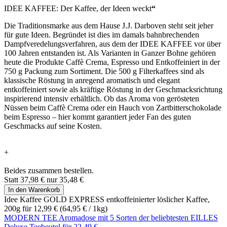
IDEE KAFFEE: Der Kaffee, der Ideen weckt
“
Die Traditionsmarke aus dem Hause J.J. Darboven steht seit jeher
für gute Ideen. Begründet ist dies im damals bahnbrechenden
Dampfveredelungsverfahren, aus dem der IDEE KAFFEE vor über
100 Jahren entstanden ist. Als Varianten in Ganzer Bohne gehören
heute die Produkte Caffè Crema, Espresso und Entkoffeiniert in der
750 g Packung zum Sortiment. Die 500 g Filterkaffees sind als
klassische Röstung in anregend aromatisch und elegant
entkoffeiniert sowie als kräftige Röstung in der Geschmacksrichtung
inspirierend intensiv erhältlich. Ob das Aroma von gerösteten
Nüssen beim Caffè Crema oder ein Hauch von Zartbitterschokolade
beim Espresso – hier kommt garantiert jeder Fan des guten
Geschmacks auf seine Kosten.
+
Beides zusammen bestellen.
Statt
37,98 €
nur
35,48 €
In den Warenkorb
Idee Kaffee GOLD EXPRESS entkoffeinierter löslicher Kaffee,
200g für
12,99 €
(
64,95 €
/ 1kg)
MODERN TEE Aromadose mit 5 Sorten der beliebtesten EILLES
Deluxe Teebeutel für
22,49 €