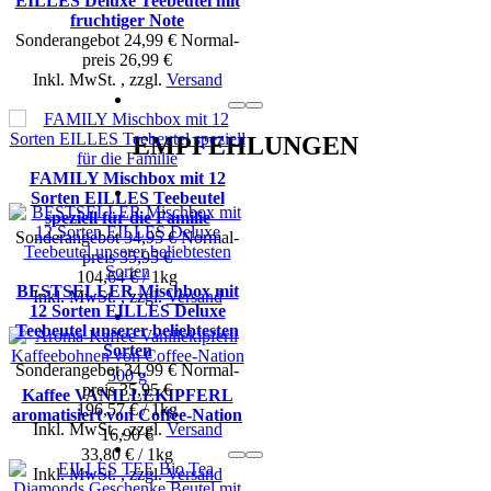
EILLES Deluxe Teebeutel mit
fruchtiger Note
Sonderangebot
24,99 €
Normal­
preis
26,99 €
Inkl. MwSt.
,
zzgl.
Versand
EMPFEHLUNGEN
FAMILY Mischbox mit 12
Sorten EILLES Teebeutel
speziell für die Familie
Sonderangebot
34,95 €
Normal­
preis
35,95 €
104,64 € / 1kg
BESTSELLER Mischbox mit
Inkl. MwSt.
,
zzgl.
Versand
12 Sorten EILLES Deluxe
Teebeutel unserer beliebtesten
Sorten
Sonderangebot
34,99 €
Normal­
preis
35,95 €
Kaffee VANILLEKIPFERL
196,57 € / 1kg
aromatisiert von Coffee-Nation
Inkl. MwSt.
,
zzgl.
Versand
16,90 €
33,80 € / 1kg
Inkl. MwSt.
,
zzgl.
Versand