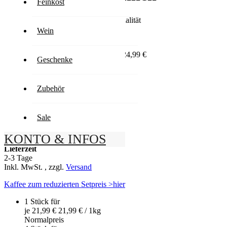
Feinkost
Kräftig, würzig und nussig - Gastroqualität
Wein
Sonderangebot
21,99 €
Normal­preis
24,99 €
Geschenke
21,99 € / 1kg
Du sparst heute
12
%
Inkl. MwSt.
,
zzgl.
Versand
Zubehör
Artikel ist lieferbar
Anzahl
-
Sale
+
KONTO & INFOS
In den Warenkorb
Lieferzeit
2-3 Tage
Inkl. MwSt.
,
zzgl.
Versand
Kaffee zum reduzierten Setpreis >hier
1 Stück für
je
21,99 €
21,99 €
/ 1kg
Normal­preis