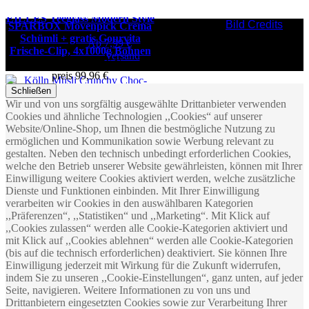
EILLES Teeglass Modern Style
Bild Credits
SPARBOX Mövenpick Crema
Sonderangebot
9,49 €
Normal­
Schümli + gratis Gourvita
preis
12,55 €
Ab
7,99 €
Frische-Clip, 4x1000g Bohnen
Inkl. MwSt.
,
zzgl.
Versand
Sonderangebot
77,99 €
Normal­
preis
99,96 €
19,50 € / 1kg
Schließen
Inkl. MwSt.
,
zzgl.
Versand
Wir und von uns sorgfältig ausgewählte Drittanbieter verwenden
Kölln Müsli Crunchy Choc-
Cookies und ähnliche Technologien ,,Cookies“ auf unserer
Choc-Choc, 400g
Website/Online-Shop, um Ihnen die bestmögliche Nutzung zu
3,79 €
Ab
3,68 €
ermöglichen und Kommunikation sowie Werbung relevant zu
9,48 € / 1kg
gestalten. Neben den technisch unbedingt erforderlichen Cookies,
Inkl. MwSt.
,
zzgl.
Versand
welche den Betrieb unserer Website gewährleisten, können mit Ihrer
Einwilligung weitere Cookies aktiviert werden, welche zusätzliche
Dienste und Funktionen einbinden. Mit Ihrer Einwilligung
verarbeiten wir Cookies in den auswählbaren Kategorien
,,Präferenzen“, ,,Statistiken“ und ,,Marketing“. Mit Klick auf
,,Cookies zulassen“ werden alle Cookie-Kategorien aktiviert und
mit Klick auf ,,Cookies ablehnen“ werden alle Cookie-Kategorien
(bis auf die technisch erforderlichen) deaktiviert. Sie können Ihre
Einwilligung jederzeit mit Wirkung für die Zukunft widerrufen,
indem Sie zu unseren ,,Cookie-Einstellungen“, ganz unten, auf jeder
Seite, navigieren. Weitere Informationen zu von uns und
Drittanbietern eingesetzten Cookies sowie zur Verarbeitung Ihrer