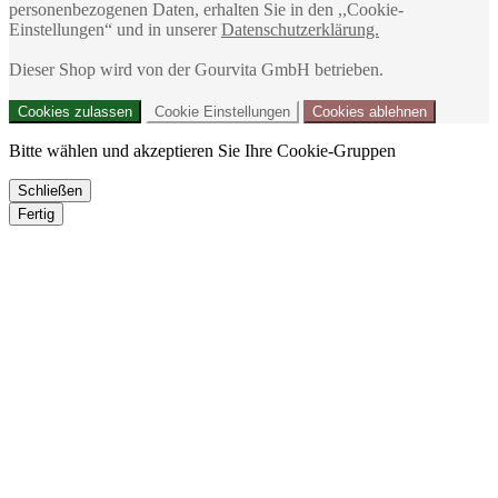
personenbezogenen Daten, erhalten Sie in den ,,Cookie-
Einstellungen“ und in unserer
Datenschutzerklärung.
Kölln Müsli Schoko 30 % w.
Zucker, 450g
Dieser Shop wird von der Gourvita GmbH betrieben.
3,79 €
Ab
3,68 €
8,42 € / 1kg
Cookies zulassen
Cookie Einstellungen
Cookies ablehnen
Inkl. MwSt.
,
zzgl.
Versand
Bitte wählen und akzeptieren Sie Ihre Cookie-Gruppen
Schließen
Fertig