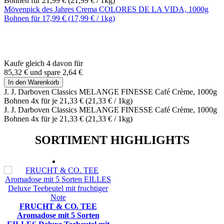
Bohnen für
21,99 €
(
21,99 €
/ 1kg)
Mövenpick des Jahres Crema COLORES DE LA VIDA, 1000g
Bohnen für
17,99 €
(
17,99 €
/ 1kg)
Kaufe gleich 4 davon für
85,32 €
und
spare
2,64 €
In den Warenkorb
J. J. Darboven Classics MELANGE FINESSE Café Crème, 1000g
Bohnen 4x für je
21,33 €
(
21,33 €
/ 1kg)
J. J. Darboven Classics MELANGE FINESSE Café Crème, 1000g
Bohnen 4x für je
21,33 €
(
21,33 €
/ 1kg)
SORTIMENT HIGHLIGHTS
FRUCHT & CO. TEE
Aromadose mit 5 Sorten