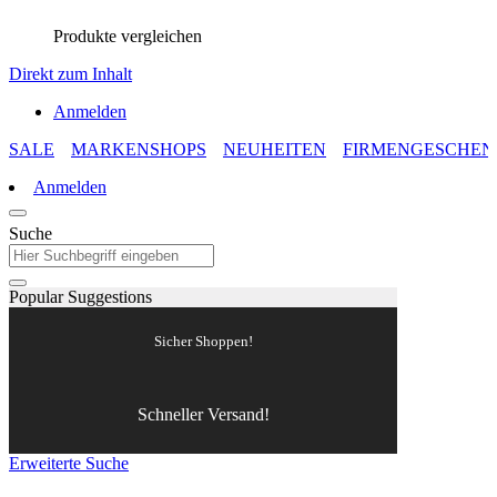
Produkte vergleichen
Direkt zum Inhalt
Anmelden
SALE
MARKENSHOPS
NEUHEITEN
FIRMENGESCHEN
Anmelden
Suche
Popular Suggestions
Sicher Shoppen!
Schneller Versand!
Erweiterte Suche