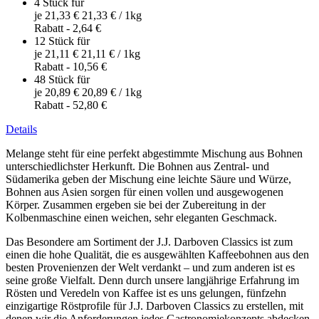
4 Stück für
je
21,33 €
21,33 €
/ 1kg
Rabatt
-
2,64 €
12 Stück für
je
21,11 €
21,11 €
/ 1kg
Rabatt
-
10,56 €
48 Stück für
je
20,89 €
20,89 €
/ 1kg
Rabatt
-
52,80 €
Details
Melange steht für eine perfekt abgestimmte Mischung aus Bohnen
unterschiedlichster Herkunft. Die Bohnen aus Zentral- und
Südamerika geben der Mischung eine leichte Säure und Würze,
Bohnen aus Asien sorgen für einen vollen und ausgewogenen
Körper. Zusammen ergeben sie bei der Zubereitung in der
Kolbenmaschine einen weichen, sehr eleganten Geschmack.
Das Besondere am Sortiment der J.J. Darboven Classics ist zum
einen die hohe Qualität, die es ausgewählten Kaffeebohnen aus den
besten Provenienzen der Welt verdankt – und zum anderen ist es
seine große Vielfalt. Denn durch unsere langjährige Erfahrung im
Rösten und Veredeln von Kaffee ist es uns gelungen, fünfzehn
einzigartige Röstprofile für J.J. Darboven Classics zu erstellen, mit
denen wir die Anforderungen jedes Gastronomiekonzepts abdecken