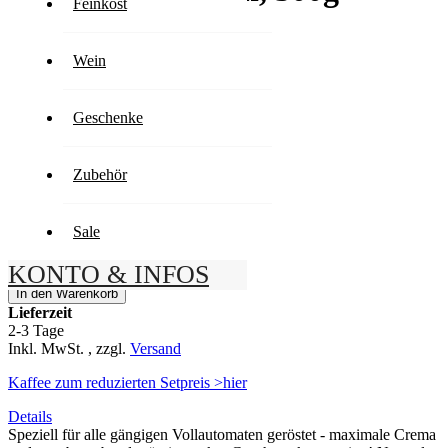
Feinkost
Bohnen
Wein
Gourmetqualität
Geschenke
14,90 €
29,80 € / 1kg
Zubehör
Inkl. MwSt.
,
zzgl.
Versand
Artikel ist lieferbar
Anzahl
Sale
-
KONTO & INFOS
+
In den Warenkorb
Lieferzeit
2-3 Tage
Inkl. MwSt.
,
zzgl.
Versand
Kaffee zum reduzierten Setpreis >hier
Details
Speziell für alle gängigen Vollautomaten geröstet - maximale Crema