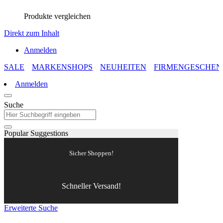
Produkte vergleichen
Direkt zum Inhalt
Anmelden
SALE
MARKENSHOPS
NEUHEITEN
FIRMENGESCHEN
Anmelden
Suche
Popular Suggestions
Sicher Shoppen!
Schneller Versand!
Erweiterte Suche