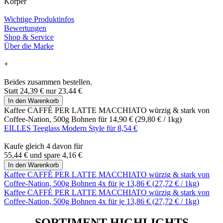
Körper
Wichtige Produktinfos
Bewertungen
Shop & Service
Über die Marke
+
Beides zusammen bestellen.
Statt
24,39 €
nur
23,44 €
In den Warenkorb
Kaffee CAFFÉ PER LATTE MACCHIATO würzig & stark von
Coffee-Nation, 500g Bohnen für
14,90 €
(
29,80 €
/ 1kg)
EILLES Teeglass Modern Style für
8,54 €
Kaufe gleich 4 davon für
55,44 €
und
spare
4,16 €
In den Warenkorb
Kaffee CAFFÉ PER LATTE MACCHIATO würzig & stark von
Coffee-Nation, 500g Bohnen 4x für je
13,86 €
(
27,72 €
/ 1kg)
Kaffee CAFFÉ PER LATTE MACCHIATO würzig & stark von
Coffee-Nation, 500g Bohnen 4x für je
13,86 €
(
27,72 €
/ 1kg)
SORTIMENT HIGHLIGHTS