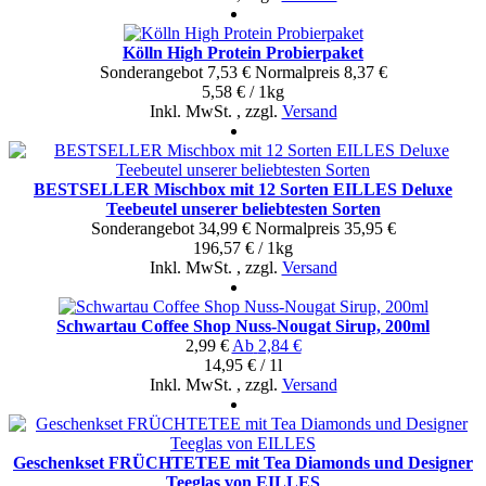
Kölln High Protein Probierpaket
Sonderangebot
7,53 €
Normal­preis
8,37 €
5,58 € / 1kg
Inkl. MwSt.
,
zzgl.
Versand
BESTSELLER Mischbox mit 12 Sorten EILLES Deluxe
Teebeutel unserer beliebtesten Sorten
Sonderangebot
34,99 €
Normal­preis
35,95 €
196,57 € / 1kg
Inkl. MwSt.
,
zzgl.
Versand
Schwartau Coffee Shop Nuss-Nougat Sirup, 200ml
2,99 €
Ab
2,84 €
14,95 € / 1l
Inkl. MwSt.
,
zzgl.
Versand
Geschenkset FRÜCHTETEE mit Tea Diamonds und Designer
Teeglas von EILLES