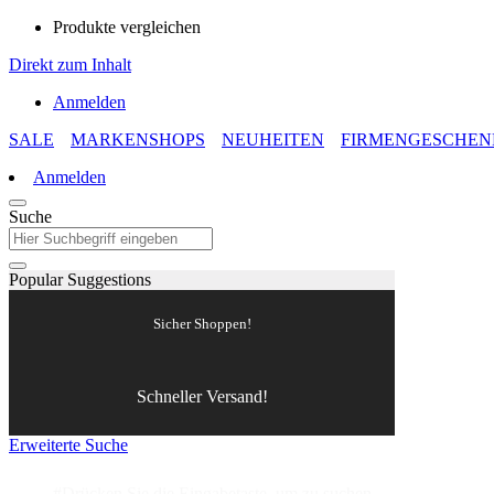
Produkte vergleichen
Direkt zum Inhalt
Anmelden
SALE
MARKENSHOPS
NEUHEITEN
FIRMENGESCHEN
Anmelden
Suche
Popular Suggestions
Sicher Shoppen!
Schneller Versand!
Erweiterte Suche
#Drücken Sie die Eingabetaste, um zu suchen