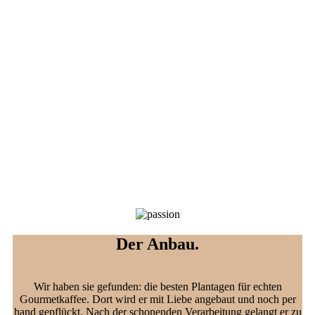
Der Kaffee muss schwarz sein wie der Teufel, heiß
wie die Hölle, rein wie ein Engel und süß wie die
Liebe.
Der Anbau.
Wir haben sie gefunden: die besten Plantagen für echten
Gourmetkaffee. Dort wird er mit Liebe angebaut und noch per
hand gepflückt. Nach der schonenden Verarbeitung gelangt er zu