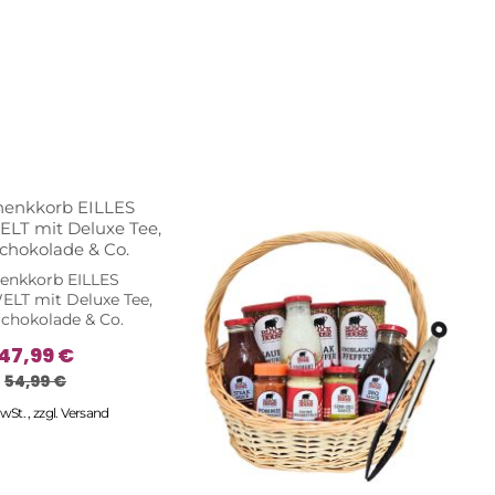
enkkorb EILLES
T mit Deluxe Tee,
Schokolade & Co.
47,99 €
54,99 €
MwSt.
,
zzgl.
Versand