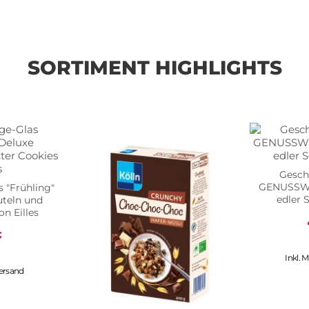
SORTIMENT HIGHLIGHTS
Gesch
GENUSSWEL
 "Frühling"
edler 
uteln und
n Eilles
€
Inkl. 
ersand