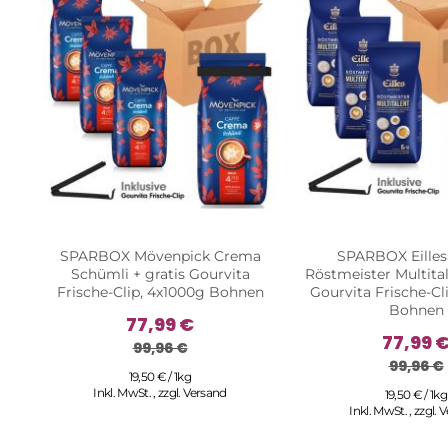
SPARBOX Mövenpick Crema
SPARBOX Eilles
Schümli + gratis Gourvita
Röstmeister Multital
Frische-Clip, 4x1000g Bohnen
Gourvita Frische-Cl
Bohnen
77,99 €
77,99 
99,96 €
99,96 €
19,50 € / 1kg
Inkl. MwSt.
,
zzgl.
Versand
19,50 € / 1kg
Inkl. MwSt.
,
zzgl.
V