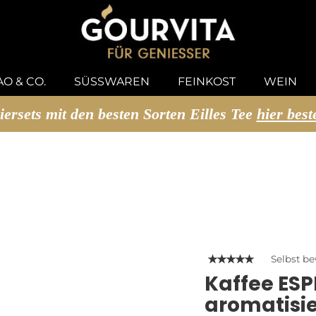
U SUCHEN
O & CO.
SÜSSWAREN
FEINKOST
WEIN
iersets mit den besten Sorten Eilles Tee
hier best
Selbst b
Kaffee ES
aromatisie