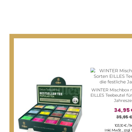
WINTER Mischbox m
EILLES Teebeutel für
Jahresze
34,95 
35,95 
103,10 € / 1
Inkl. MwSt.
,
zzgl.