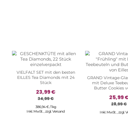
VIELFALT SET mit den besten
EILLES Tea Diamonds mit 24
GRAND Vintage-Glas
Stück
mit Deluxe Teebe
Butter Cookies vo
23,99 €
25,99 
34,99 €
28,99 €
386,94 € / 1kg
Inkl. MwSt.
,
zzgl.
Versand
Inkl. MwSt.
,
zzgl.
V