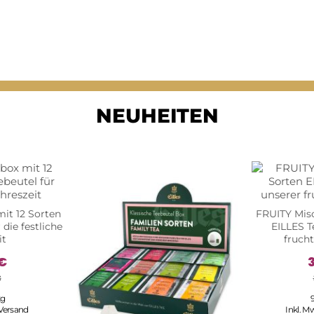
NEUHEITEN
it 12 Sorten
FRUITY Misc
 die festliche
EILLES T
it
fruch
€
€
kg
9
Versand
Inkl. M