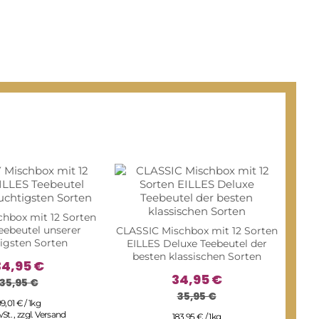
hbox mit 12 Sorten
eebeutel unserer
CLASSIC Mischbox mit 12 Sorten
tigsten Sorten
EILLES Deluxe Teebeutel der
besten klassischen Sorten
34,95 €
34,95 €
35,95 €
35,95 €
9,01 € / 1kg
wSt.
,
zzgl.
Versand
183,95 € / 1kg