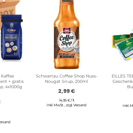
 Kaffee
Schwartau Coffee Shop Nuss-
EILLES TE
ent + gratis
Nougat Sirup, 200ml
Geschenke
ip, 4x1000g
Bu
2,99 €
€
14,95 € / 1l
Inkl. MwSt.
,
zzgl.
Versand
Inkl. 
ersand