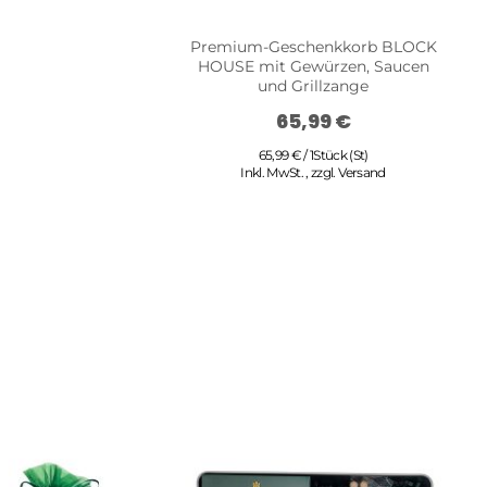
Premium-Geschenkkorb BLOCK
Ge
HOUSE mit Gewürzen, Saucen
m
und Grillzange
vo
65,99 €
65,99 € / 1Stück (St)
Inkl. MwSt.
,
zzgl.
Versand