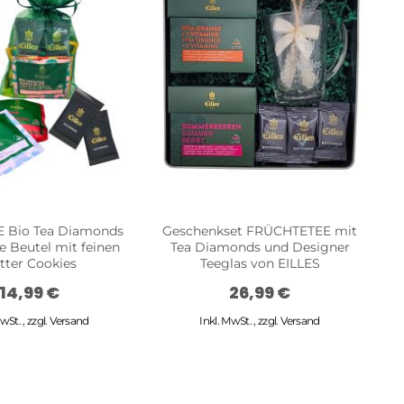
E Bio Tea Diamonds
Geschenkset FRÜCHTETEE mit
W
 Beutel mit feinen
Tea Diamonds und Designer
So
tter Cookies
Teeglas von EILLES
14,99 €
26,99 €
MwSt.
,
zzgl.
Versand
Inkl. MwSt.
,
zzgl.
Versand