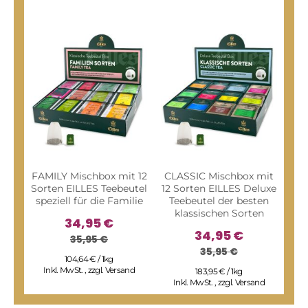
FAMILY Mischbox mit 12
CLASSIC Mischbox mit
FRU
Sorten EILLES Teebeutel
12 Sorten EILLES Deluxe
Sor
speziell für die Familie
Teebeutel der besten
u
klassischen Sorten
34,95 €
34,95 €
35,95 €
35,95 €
104,64 € / 1kg
Inkl. MwSt.
,
zzgl.
Versand
183,95 € / 1kg
Inkl. MwSt.
,
zzgl.
Versand
I