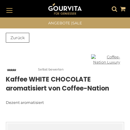
DIREKT
ZUM
INHALT
#DRÜCKEN SIE DIE EINGABETASTE, UM ZU SUCHEN
ANGEBOTE
|
SALE
Zurück
Zum
Zum
Ende
Anfang
der
der
Bildergalerie
Bildergalerie
Selbst bewerten
springen
springen
Kaffee WHITE CHOCOLATE
aromatisiert von Coffee-Nation
Dezent aromatisiert