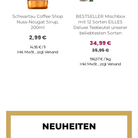
Schwartau Coffee Shop
BESTSELLER Mischbox
Nuss-Nougat Sirup,
mit 12 Sorten EILLES
R
200ml
Deluxe Teebeutel unserer
beliebtesten Sorten
2,99 €
34,99 €
14,95 € / 1l
35,95 €
Inkl. MwSt.
,
zzgl.
Versand
196,57 € / 1kg
Inkl. MwSt.
,
zzgl.
Versand
NEUHEITEN