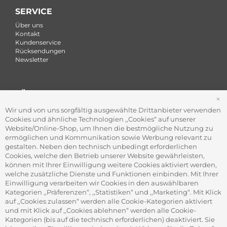
SERVICE
Über uns
Kontakt
Kundenservice
Rücksendungen
Newsletter
FÜR FIRMEN
S
Office Coffee Kaffee für das Büro
Wir und von uns sorgfältig ausgewählte Drittanbieter verwenden
Firmenkundenservice
Cookies und ähnliche Technologien ,,Cookies“ auf unserer
Firmenrabatt-Programm
Website/Online-Shop, um Ihnen die bestmögliche Nutzung zu
Werbegeschenke
ermöglichen und Kommunikation sowie Werbung relevant zu
gestalten. Neben den technisch unbedingt erforderlichen
Cookies, welche den Betrieb unserer Website gewährleisten,
können mit Ihrer Einwilligung weitere Cookies aktiviert werden,
ADRESSE
welche zusätzliche Dienste und Funktionen einbinden. Mit Ihrer
Gourvita GmbH
Einwilligung verarbeiten wir Cookies in den auswählbaren
Adam-Opel-Str. 19
Kategorien ,,Präferenzen“, ,,Statistiken“ und ,,Marketing“. Mit Klick
63322 Rödermark
auf ,,Cookies zulassen“ werden alle Cookie-Kategorien aktiviert
und mit Klick auf ,,Cookies ablehnen“ werden alle Cookie-
Kategorien (bis auf die technisch erforderlichen) deaktiviert. Sie