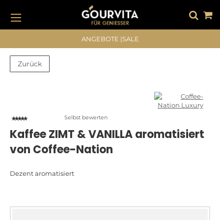
DIREKT
ZUM
INHALT
#DRÜCKEN SIE DIE EINGABETASTE, UM ZU SUCHEN
ANGEBOTE
|
SALE
Zurück
Zum
Zum
Ende
Anfang
der
der
Bildergalerie
Bildergalerie
Selbst bewerten
springen
springen
Kaffee ZIMT & VANILLA aromatisiert
von Coffee-Nation
Dezent aromatisiert