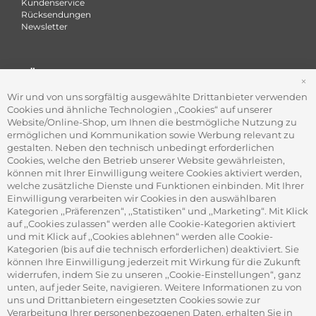
Kundenservice
Rücksendungen
Newsletter
FÜR FIRMEN
S
Office Coffee Kaffee für das Büro
Wir und von uns sorgfältig ausgewählte Drittanbieter verwenden
Firmenkundenservice
Cookies und ähnliche Technologien ,,Cookies“ auf unserer
Firmenrabatt-Programm
Website/Online-Shop, um Ihnen die bestmögliche Nutzung zu
Werbegeschenke
ermöglichen und Kommunikation sowie Werbung relevant zu
gestalten. Neben den technisch unbedingt erforderlichen
Cookies, welche den Betrieb unserer Website gewährleisten,
können mit Ihrer Einwilligung weitere Cookies aktiviert werden,
ADRESSE
welche zusätzliche Dienste und Funktionen einbinden. Mit Ihrer
Gourvita GmbH
Einwilligung verarbeiten wir Cookies in den auswählbaren
Adam-Opel-Str. 19
Kategorien ,,Präferenzen“, ,,Statistiken“ und ,,Marketing“. Mit Klick
63322 Rödermark
auf ,,Cookies zulassen“ werden alle Cookie-Kategorien aktiviert
und mit Klick auf ,,Cookies ablehnen“ werden alle Cookie-
Kategorien (bis auf die technisch erforderlichen) deaktiviert. Sie
können Ihre Einwilligung jederzeit mit Wirkung für die Zukunft
widerrufen, indem Sie zu unseren ,,Cookie-Einstellungen“, ganz
unten, auf jeder Seite, navigieren. Weitere Informationen zu von
SICHER ZAHLEN
uns und Drittanbietern eingesetzten Cookies sowie zur
Verarbeitung Ihrer personenbezogenen Daten, erhalten Sie in