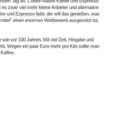
rsten Tag an. Coffee-Nation Kaffee und Espresso
es zwar viel mehr kleine Anbieter und alternative
ee und Espresso liebt, der will das genießen, was
ittel" einen enormen Wettbewerb ausgesetzt ist,
wie vor 100 Jahren. Mit viel Zeit, Hingabe und
eht. Wegen ein paar Euro mehr pro Kilo sollte man
Kaffee.
Engel und süß wie die Liebe.