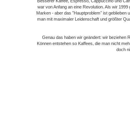
Besserer Kaffee, Espresso, Cappuccino und Caff
war von Anfang an eine Revolution. Als wir 1999 
Marken - aber das "Hauptproblem" ist geblieben u
man mit maximaler Leidenschaft und größter Qua
Genau das haben wir geändert: wir beziehen Ro
Können entstehen so Kaffees, die man nicht mehr 
doch n
Der Kaffee muss schwarz sei