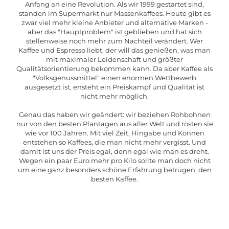
Anfang an eine Revolution. Als wir 1999 gestartet sind,
standen im Supermarkt nur Massenkaffees. Heute gibt es
zwar viel mehr kleine Anbieter und alternative Marken -
aber das "Hauptproblem" ist geblieben und hat sich
stellenweise noch mehr zum Nachteil verändert. Wer
Kaffee und Espresso liebt, der will das genießen, was man
mit maximaler Leidenschaft und größter
Qualitätsorientierung bekommen kann. Da aber Kaffee als
"Volksgenussmittel" einen enormen Wettbewerb
ausgesetzt ist, ensteht ein Preiskampf und Qualität ist
nicht mehr möglich.
Genau das haben wir geändert: wir beziehen Rohbohnen
nur von den besten Plantagen aus aller Welt und rösten sie
wie vor 100 Jahren. Mit viel Zeit, Hingabe und Können
entstehen so Kaffees, die man nicht mehr vergisst. Und
damit ist uns der Preis egal, denn egal wie man es dreht.
Wegen ein paar Euro mehr pro Kilo sollte man doch nicht
um eine ganz besonders schöne Erfahrung betrügen: den
besten Kaffee.