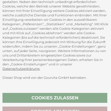
gestalten. Neben den technisch unbedingt erforderlichen
Cookies, welche den Betrieb unserer Website gewährleisten,
können mit Ihrer Einwilligung weitere Cookies aktiviert werden,
ADRESSE
welche zusätzliche Dienste und Funktionen einbinden. Mit Ihrer
Gourvita GmbH
Einwilligung verarbeiten wir Cookies in den auswählbaren
Adam-Opel-Str. 19
Kategorien ,,Präferenzen“, ,,Statistiken“ und ,,Marketing“. Mit Klick
63322 Rödermark
auf ,,Cookies zulassen“ werden alle Cookie-Kategorien aktiviert
und mit Klick auf ,,Cookies ablehnen“ werden alle Cookie-
Kategorien (bis auf die technisch erforderlichen) deaktiviert. Sie
können Ihre Einwilligung jederzeit mit Wirkung für die Zukunft
widerrufen, indem Sie zu unseren ,,Cookie-Einstellungen“, ganz
unten, auf jeder Seite, navigieren. Weitere Informationen zu von
SICHER ZAHLEN
uns und Drittanbietern eingesetzten Cookies sowie zur
Verarbeitung Ihrer personenbezogenen Daten, erhalten Sie in
den ,,Cookie-Einstellungen“ und in unserer
Datenschutzerklärung.
Dieser Shop wird von der Gourvita GmbH betrieben.
Vertrag widerrufen
COOKIES ZULASSEN