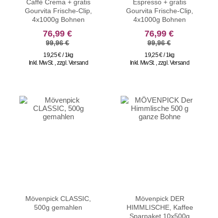
Caffè Crema + gratis
Espresso + gratis
Gourvita Frische-Clip,
Gourvita Frische-Clip,
4x1000g Bohnen
4x1000g Bohnen
sonderangebot
sonderangebot
76,99 €
76,99 €
99,96 €
99,96 €
19,25 € / 1kg
19,25 € / 1kg
Inkl. MwSt.
,
zzgl.
Versand
Inkl. MwSt.
,
zzgl.
Versand
Mövenpick CLASSIC,
Mövenpick DER
500g gemahlen
HIMMLISCHE, Kaffee
Sparpaket 10x500g