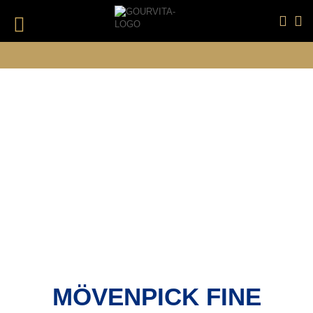
DIREKT
ZUM
INHALT
#DRÜCKEN SIE DIE EINGABETASTE, UM ZU SUCHEN
ANGEBOTE
SALE
MÖVENPICK FINE