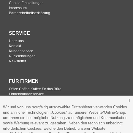
Cookie Einstellungen
Impressum
Barrierefreiheitserklärung
SERVICE
Über uns
Kontakt
Kundenservice
Rücksendungen
Newsletter
FÜR FIRMEN
Office Coffee Kaffee für das Büro
Firmenkundenservice
Firmenrabatt-Programm
Werbegeschenke
Wir und von uns sorgfältig ausgewählte Drittanbieter verwenden Cookies
und ähnliche Technologien ,,Cookies“ auf unserer Website/Online-Shop,
um Ihnen die bestmögliche Nutzung zu ermöglichen und Kommunikation
sowie Werbung relevant zu gestalten. Neben den technisch unbedingt
ADRESSE
erforderlichen Cookies, welche den Betrieb unserer Website
Gourvita GmbH