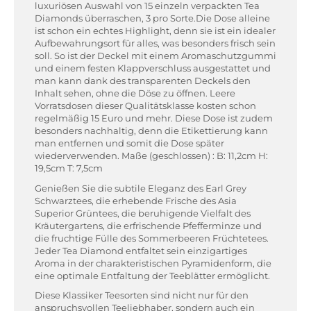
luxuriösen Auswahl von 15 einzeln verpackten Tea
Diamonds überraschen, 3 pro Sorte.Die Dose alleine
ist schon ein echtes Highlight, denn sie ist ein idealer
Aufbewahrungsort für alles, was besonders frisch sein
soll. So ist der Deckel mit einem Aromaschutzgummi
und einem festen Klappverschluss ausgestattet und
man kann dank des transparenten Deckels den
Inhalt sehen, ohne die Döse zu öffnen. Leere
Vorratsdosen dieser Qualitätsklasse kosten schon
regelmäßig 15 Euro und mehr. Diese Dose ist zudem
besonders nachhaltig, denn die Etikettierung kann
man entfernen und somit die Dose später
wiederverwenden. Maße (geschlossen) : B: 11,2cm H:
19,5cm T: 7,5cm
Genießen Sie die subtile Eleganz des Earl Grey
Schwarztees, die erhebende Frische des Asia
Superior Grüntees, die beruhigende Vielfalt des
Kräutergartens, die erfrischende Pfefferminze und
die fruchtige Fülle des Sommerbeeren Früchtetees.
Jeder Tea Diamond entfaltet sein einzigartiges
Aroma in der charakteristischen Pyramidenform, die
eine optimale Entfaltung der Teeblätter ermöglicht.
Diese Klassiker Teesorten sind nicht nur für den
anspruchsvollen Teeliebhaber, sondern auch ein