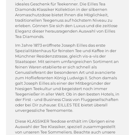
ideales Geschenk für Teekenner. Die Eilles Tea
Diamonds Klassiker Kollektion in der silbernen
Aromaschutzdose bietet Ihnen die Möglichkeit,
traditionellen Teegenuss auf höchstem Niveau zu
erleben. Gönnen Sie sich den Luxus und die zeitlose
Eleganz dieser herausragenden Auswahl von Eilles
Tea Diamonds.
Im Jahre 1873 eröffnete Joseph Eilles das erste
Spezialitätenhaus für feinsten Tee und Kaffee in der
Münchner Residenzstrasse, gleich vis-a-vis der
Staatsoper. Mit seinem umfangreichen Sortiment an
feinen Waren etablierte er sich schnell als
Genusslieferant der besonderen Art und avancierte
zum Hoflieferanten König Ludwigs II. Schon damals
galt Joseph Eilles als einer der Mitbegründer der
hiesigen Teekultur und begeistert noch immer
Teegenießer in aller Welt. Ob in den besten Hotels, in
der First - und Business Class von Fluggesellschaften
oder bei Dir zuhause: EILLES TEE bietet überall
unvergessliche Teemomente.
Diese KLASSIKER Teedose enthält im Übrigen eine
Auswahl der Tee Klassiker, speziell zusammgestellt
von unseren Tee Sommeliers. Beachte auch unsere