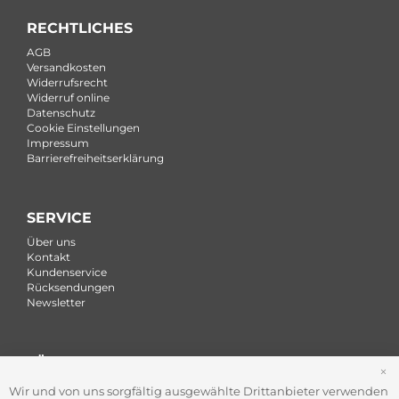
RECHTLICHES
AGB
Versandkosten
Widerrufsrecht
Widerruf online
Datenschutz
Cookie Einstellungen
Impressum
Barrierefreiheitserklärung
SERVICE
Über uns
Kontakt
Kundenservice
Rücksendungen
Newsletter
FÜR FIRMEN
S
Office Coffee Kaffee für das Büro
Wir und von uns sorgfältig ausgewählte Drittanbieter verwenden