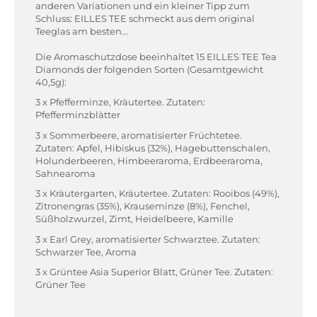
anderen Variationen und ein kleiner Tipp zum
Schluss: EILLES TEE schmeckt aus dem original
Teeglas am besten...
Die Aromaschutzdose beeinhaltet 15 EILLES TEE Tea
Diamonds der folgenden Sorten (Gesamtgewicht
40,5g):
3 x Pfefferminze, Kräutertee. Zutaten:
Pfefferminzblätter
3 x Sommerbeere, aromatisierter Früchtetee.
Zutaten: Apfel, Hibiskus (32%), Hagebuttenschalen,
Holunderbeeren, Himbeeraroma, Erdbeeraroma,
Sahnearoma
3 x Kräutergarten, Kräutertee. Zutaten: Rooibos (49%),
Zitronengras (35%), Krauseminze (8%), Fenchel,
Süßholzwurzel, Zimt, Heidelbeere, Kamille
3 x Earl Grey, aromatisierter Schwarztee. Zutaten:
Schwarzer Tee, Aroma
3 x Grüntee Asia Superior Blatt, Grüner Tee. Zutaten:
Grüner Tee