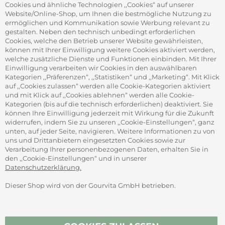
Firmenkundenservice
Cookies und ähnliche Technologien ,,Cookies“ auf unserer
Firmenrabatt-Programm
Website/Online-Shop, um Ihnen die bestmögliche Nutzung zu
Werbegeschenke
ermöglichen und Kommunikation sowie Werbung relevant zu
gestalten. Neben den technisch unbedingt erforderlichen
Cookies, welche den Betrieb unserer Website gewährleisten,
können mit Ihrer Einwilligung weitere Cookies aktiviert werden,
ADRESSE
welche zusätzliche Dienste und Funktionen einbinden. Mit Ihrer
Gourvita GmbH
Einwilligung verarbeiten wir Cookies in den auswählbaren
Adam-Opel-Str. 19
Kategorien ,,Präferenzen“, ,,Statistiken“ und ,,Marketing“. Mit Klick
63322 Rödermark
auf ,,Cookies zulassen“ werden alle Cookie-Kategorien aktiviert
und mit Klick auf ,,Cookies ablehnen“ werden alle Cookie-
Kategorien (bis auf die technisch erforderlichen) deaktiviert. Sie
können Ihre Einwilligung jederzeit mit Wirkung für die Zukunft
widerrufen, indem Sie zu unseren ,,Cookie-Einstellungen“, ganz
unten, auf jeder Seite, navigieren. Weitere Informationen zu von
SICHER ZAHLEN
uns und Drittanbietern eingesetzten Cookies sowie zur
Verarbeitung Ihrer personenbezogenen Daten, erhalten Sie in
den ,,Cookie-Einstellungen“ und in unserer
Datenschutzerklärung.
Dieser Shop wird von der Gourvita GmbH betrieben.
Vertrag widerrufen