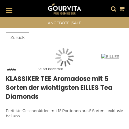
DIREKT
ZUM
INHALT
#DRÜCKEN SIE DIE EINGABETASTE, UM ZU SUCHEN
ANGEBOTE
|
SALE
Zurück
Zum
Zum
Ende
Anfang
der
der
Bildergalerie
Bildergalerie
Selbst bewerten
springen
springen
KLASSIKER TEE Aromadose mit 5
Sorten der wichtigsten EILLES Tea
Diamonds
Perfekte Geschenkidee mit 15 Portionen aus 5 Sorten - exklusiv
bei uns