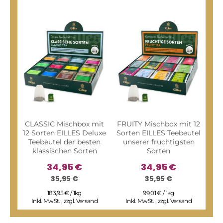
CLASSIC Mischbox mit
FRUITY Mischbox mit 12
WI
12 Sorten EILLES Deluxe
Sorten EILLES Teebeutel
Teebeutel der besten
unserer fruchtigsten
klassischen Sorten
Sorten
f
34,95 €
34,95 €
35,95 €
35,95 €
183,95 € / 1kg
99,01 € / 1kg
Inkl. MwSt.
,
zzgl.
Versand
Inkl. MwSt.
,
zzgl.
Versand
I