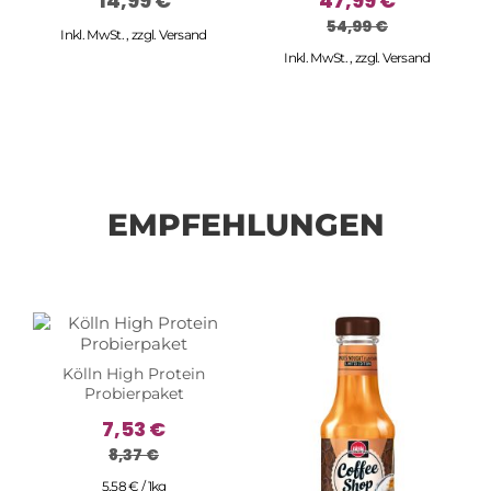
14,99 €
47,99 €
54,99 €
Inkl. MwSt.
,
zzgl.
Versand
Inkl. MwSt.
,
zzgl.
Versand
EMPFEHLUNGEN
Kölln High Protein
Probierpaket
7,53 €
8,37 €
5,58 € / 1kg