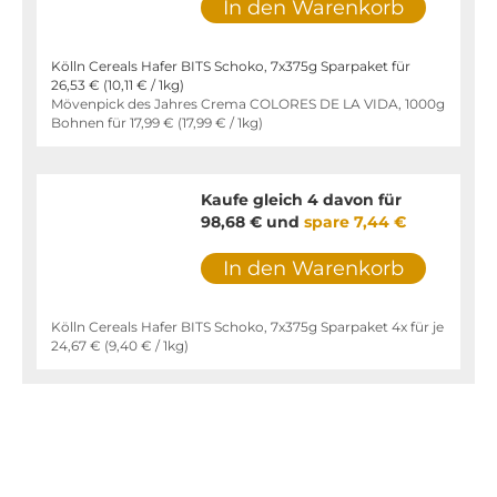
In den Warenkorb
Kölln Cereals Hafer BITS Schoko, 7x375g Sparpaket für
26,53 €
(
10,11 €
/ 1kg)
Mövenpick des Jahres Crema COLORES DE LA VIDA, 1000g
Bohnen für
17,99 €
(
17,99 €
/ 1kg)
Kaufe gleich 4 davon für
98,68 €
und
spare
7,44 €
In den Warenkorb
Kölln Cereals Hafer BITS Schoko, 7x375g Sparpaket 4x für je
24,67 €
(
9,40 €
/ 1kg)