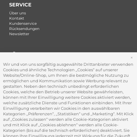
SERVICE
Über uns
Kontakt
Kundenservice
Rücksendungen
Newsletter
FÜR FIRMEN
S
Office Coffee Kaffee für das Büro
Wir und von uns sorgfältig ausgewählte Drittanbieter verwenden
Firmenkundenservice
Cookies und ähnliche Technologien ,,Cookies“ auf unserer
Firmenrabatt-Programm
Website/Online-Shop, um Ihnen die bestmögliche Nutzung zu
Werbegeschenke
ermöglichen und Kommunikation sowie Werbung relevant zu
gestalten. Neben den technisch unbedingt erforderlichen
Cookies, welche den Betrieb unserer Website gewährleisten,
können mit Ihrer Einwilligung weitere Cookies aktiviert werden,
ADRESSE
welche zusätzliche Dienste und Funktionen einbinden. Mit Ihrer
Gourvita GmbH
Einwilligung verarbeiten wir Cookies in den auswählbaren
Adam-Opel-Str. 19
Kategorien ,,Präferenzen“, ,,Statistiken“ und ,,Marketing“. Mit Klick
63322 Rödermark
auf ,,Cookies zulassen“ werden alle Cookie-Kategorien aktiviert
und mit Klick auf ,,Cookies ablehnen“ werden alle Cookie-
Kategorien (bis auf die technisch erforderlichen) deaktiviert. Sie
können Ihre Einwilligung jederzeit mit Wirkung für die Zukunft