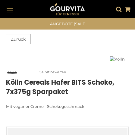
DIREKT
ZUM
INHALT
#DRÜCKEN SIE DIE EINGABETASTE, UM ZU SUCHEN
ANGEBOTE
|
SALE
Zurück
Zum
Zum
Ende
Anfang
der
der
Bildergalerie
Bildergalerie
Selbst bewerten
springen
springen
Kölln Cereals Hafer BITS Schoko,
7x375g Sparpaket
Mit veganer Creme - Schokogeschmack