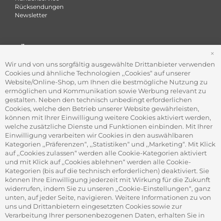
Rücksendungen
Newsletter
FÜR FIRMEN
S
Office Coffee Kaffee für das Büro
Wir und von uns sorgfältig ausgewählte Drittanbieter verwenden
Firmenkundenservice
Cookies und ähnliche Technologien ,,Cookies“ auf unserer
Firmenrabatt-Programm
Website/Online-Shop, um Ihnen die bestmögliche Nutzung zu
Werbegeschenke
ermöglichen und Kommunikation sowie Werbung relevant zu
gestalten. Neben den technisch unbedingt erforderlichen
Cookies, welche den Betrieb unserer Website gewährleisten,
können mit Ihrer Einwilligung weitere Cookies aktiviert werden,
ADRESSE
welche zusätzliche Dienste und Funktionen einbinden. Mit Ihrer
Gourvita GmbH
Einwilligung verarbeiten wir Cookies in den auswählbaren
Adam-Opel-Str. 19
Kategorien ,,Präferenzen“, ,,Statistiken“ und ,,Marketing“. Mit Klick
63322 Rödermark
auf ,,Cookies zulassen“ werden alle Cookie-Kategorien aktiviert
und mit Klick auf ,,Cookies ablehnen“ werden alle Cookie-
Kategorien (bis auf die technisch erforderlichen) deaktiviert. Sie
können Ihre Einwilligung jederzeit mit Wirkung für die Zukunft
widerrufen, indem Sie zu unseren ,,Cookie-Einstellungen“, ganz
unten, auf jeder Seite, navigieren. Weitere Informationen zu von
SICHER ZAHLEN
uns und Drittanbietern eingesetzten Cookies sowie zur
Verarbeitung Ihrer personenbezogenen Daten, erhalten Sie in