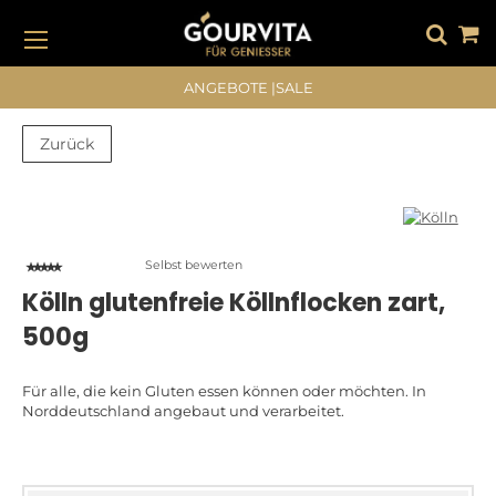
DIREKT
ZUM
INHALT
#DRÜCKEN SIE DIE EINGABETASTE, UM ZU SUCHEN
ANGEBOTE
|
SALE
Zurück
Zum
Zum
Ende
Anfang
der
der
Bildergalerie
Bildergalerie
Selbst bewerten
springen
springen
Kölln glutenfreie Köllnflocken zart,
500g
Für alle, die kein Gluten essen können oder möchten. In
Norddeutschland angebaut und verarbeitet.