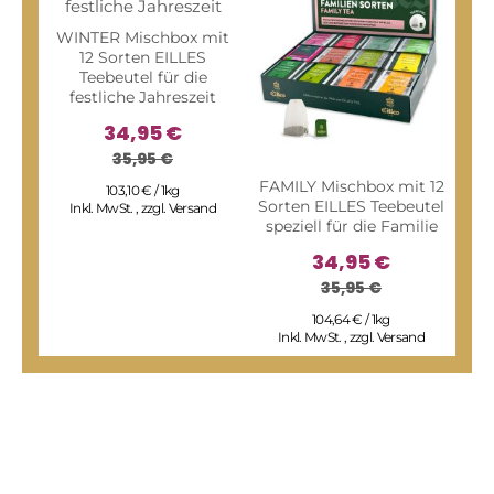
WINTER Mischbox mit
12 Sorten EILLES
Teebeutel für die
festliche Jahreszeit
34,95 €
35,95 €
FAMILY Mischbox mit 12
FRU
103,10 € / 1kg
Sorten EILLES Teebeutel
Sor
Inkl. MwSt.
,
zzgl.
Versand
speziell für die Familie
u
34,95 €
35,95 €
104,64 € / 1kg
Inkl. MwSt.
,
zzgl.
Versand
I