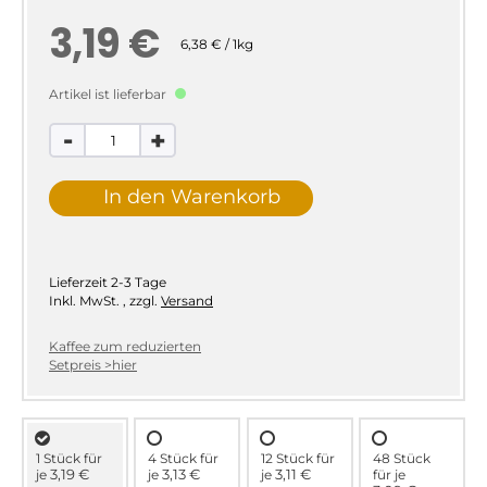
3,19 €
6,38 € / 1kg
Artikel ist lieferbar
-
+
In den Warenkorb
Lieferzeit
2-3 Tage
Inkl. MwSt.
,
zzgl.
Versand
Kaffee zum reduzierten
Setpreis >hier
1 Stück für
4 Stück für
12 Stück für
48 Stück
3,19 €
3,13 €
3,11 €
je
je
je
für
je