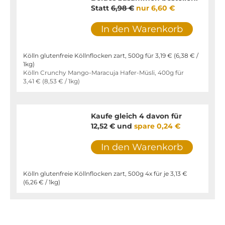
Statt
6,98 €
nur
6,60 €
In den Warenkorb
Kölln glutenfreie Köllnflocken zart, 500g für
3,19 €
(
6,38 €
/
1kg)
Kölln Crunchy Mango-Maracuja Hafer-Müsli, 400g für
3,41 €
(
8,53 €
/ 1kg)
Kaufe gleich 4 davon für
12,52 €
und
spare
0,24 €
In den Warenkorb
Kölln glutenfreie Köllnflocken zart, 500g 4x für je
3,13 €
(
6,26 €
/ 1kg)