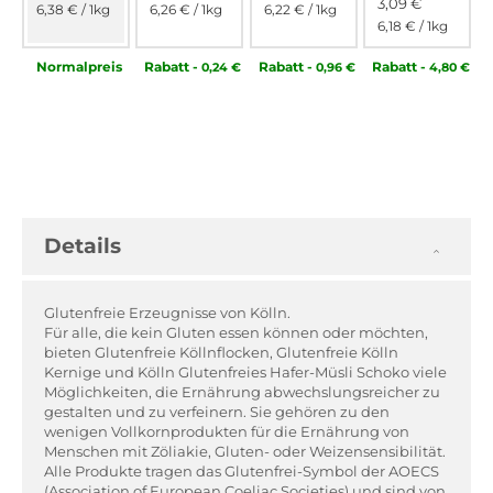
3,09 €
6,38 €
/ 1kg
6,26 €
/ 1kg
6,22 €
/ 1kg
6,18 €
/ 1kg
Normal­preis
Rabatt
-
Rabatt
-
Rabatt
-
0,24 €
0,96 €
4,80 €
Details
Glutenfreie Erzeugnisse von Kölln.
Für alle, die kein Gluten essen können oder möchten,
bieten Glutenfreie Köllnflocken, Glutenfreie Kölln
Kernige und Kölln Glutenfreies Hafer-Müsli Schoko viele
Möglichkeiten, die Ernährung abwechslungsreicher zu
gestalten und zu verfeinern. Sie gehören zu den
wenigen Vollkornprodukten für die Ernährung von
Menschen mit Zöliakie, Gluten- oder Weizensensibilität.
Alle Produkte tragen das Glutenfrei-Symbol der AOECS
(Association of European Coeliac Societies) und sind von