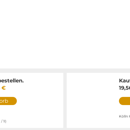
estellen.
Kauf
4 €
19,5
orb
Kölln 
€
/ 1l)