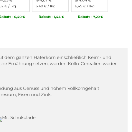
4,89 €
4,87 €
4,84 €
e
je
je
,52 €
/ 1kg
6,49 €
/ 1kg
6,45 €
/ 1kg
Rabatt
-
Rabatt
-
Rabatt
-
0,40 €
1,44 €
7,20 €
 auf dem ganzen Haferkorn einschließlich Keim- und
iche Ernährung setzen, werden Kölln-Cerealien weder
bindung aus Genuss und hohem Vollkorngehalt
nesium, Eisen und Zink.