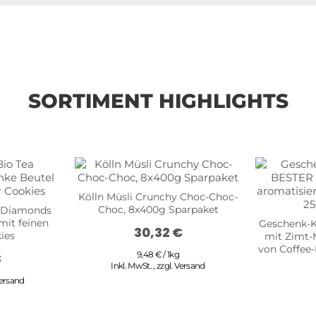
SORTIMENT HIGHLIGHTS
Kölln Müsli Crunchy Choc-Choc-
Choc, 8x400g Sparpaket
a Diamonds
mit feinen
Geschenk-K
30,32 €
ies
mit Zimt-
von Coffee
9,48 € / 1kg
€
Inkl. MwSt.
,
zzgl.
Versand
ersand