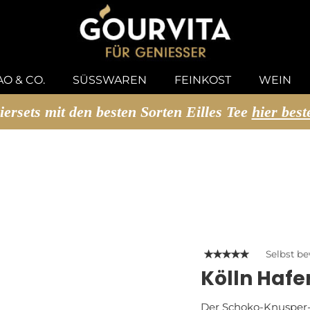
U SUCHEN
O & CO.
SÜSSWAREN
FEINKOST
WEIN
iersets mit den besten Sorten Eilles Tee
hier best
Selbst b
Kölln Hafe
Der Schoko-Knusper-