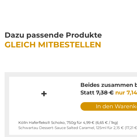
Dazu passende Produkte
GLEICH MITBESTELLEN
Beides zusammen b
+
Statt
7,38 €
nur
7,1
In den Warenk
Kölln Haferfleks® Schoko, 750g für
4,99 €
(
6,65 €
/ 1kg)
Schwartau Dessert-Sauce Salted Caramel, 125ml für
2,15 €
(
17,21 