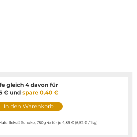
e gleich 4 davon für
6 €
und
spare
0,40 €
In den Warenkorb
Haferfleks® Schoko, 750g 4x für je
4,89 €
(
6,52 €
/ 1kg)