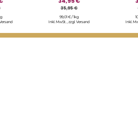
€
34,95 €
€
35,95 €
kg
99,01 € / 1kg
1
Versand
Inkl. MwSt.
,
zzgl.
Versand
Inkl. M