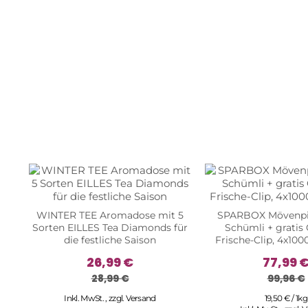
WINTER TEE Aromadose mit 5
SPARBOX Mövenpi
Sorten EILLES Tea Diamonds für
Schümli + gratis
die festliche Saison
Frische-Clip, 4x10
26,99 €
77,99 
28,99 €
99,96 €
Inkl. MwSt.
,
zzgl.
Versand
19,50 € / 1kg