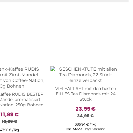
VIELFALT SET mit den besten
EILLES Tea Diamonds mit 24
affee RUDIS BESTER
Stück
Mandel aromatisiert
-Nation, 250g Bohnen
23,99 €
11,99 €
34,99 €
12,99 €
386,94 € / 1kg
Inkl. MwSt.
,
zzgl.
Versand
47,96 € / 1kg