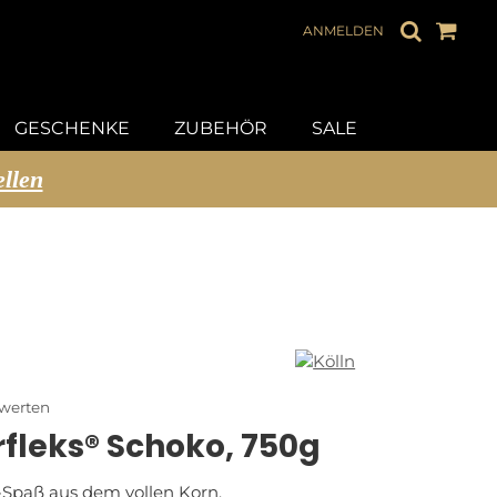
ANMELDEN
GESCHENKE
ZUBEHÖR
SALE
ellen
ewerten
rfleks® Schoko, 750g
Spaß aus dem vollen Korn.