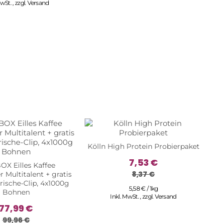
MwSt.
,
zzgl.
Versand
G
Kölln High Protein Probierpaket
E
7,53 €
X Eilles Kaffee
8,37 €
 Multitalent + gratis
rische-Clip, 4x1000g
5,58 € / 1kg
Bohnen
Inkl. MwSt.
,
zzgl.
Versand
77,99 €
99,96 €