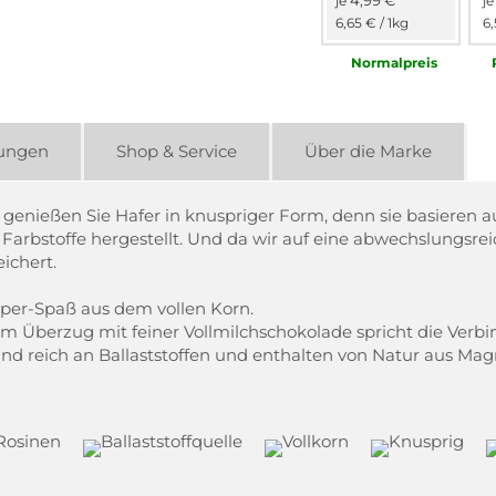
4,99 €
je
j
6,65 €
/ 1kg
6
Normal­preis
ungen
Shop & Service
Über die Marke
en genießen Sie Hafer in knuspriger Form, denn sie basieren
arbstoffe hergestellt. Und da wir auf eine abwechslungsre
ichert.
per-Spaß aus dem vollen Korn.
em Überzug mit feiner Vollmilchschokolade spricht die Ver
d reich an Ballaststoffen und enthalten von Natur aus Mag