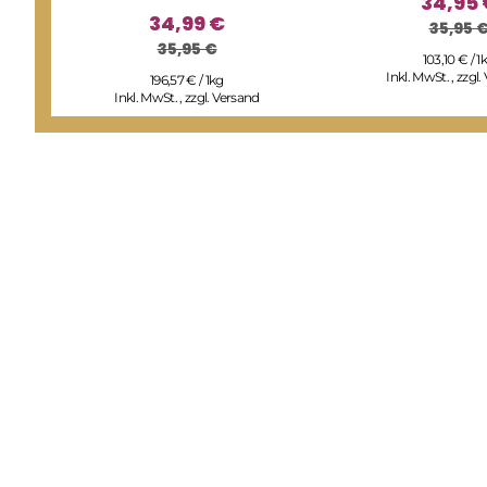
34,95 
34,99 €
35,95 
35,95 €
103,10 € / 1
Inkl. MwSt.
,
zzgl.
196,57 € / 1kg
Inkl. MwSt.
,
zzgl.
Versand