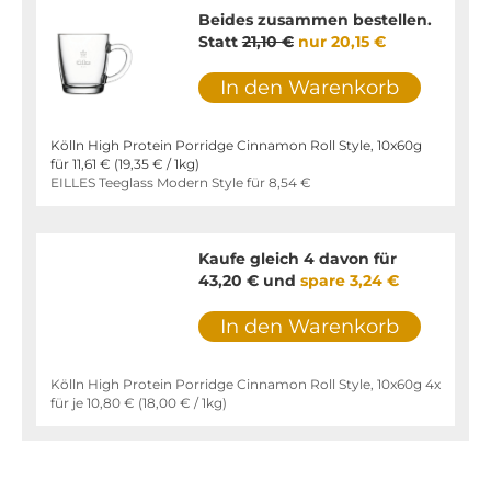
Beides zusammen bestellen.
Statt
21,10 €
nur
20,15 €
In den Warenkorb
Kölln High Protein Porridge Cinnamon Roll Style, 10x60g
für
11,61 €
(
19,35 €
/ 1kg)
EILLES Teeglass Modern Style für
8,54 €
Kaufe gleich 4 davon für
43,20 €
und
spare
3,24 €
In den Warenkorb
Kölln High Protein Porridge Cinnamon Roll Style, 10x60g 4x
für je
10,80 €
(
18,00 €
/ 1kg)