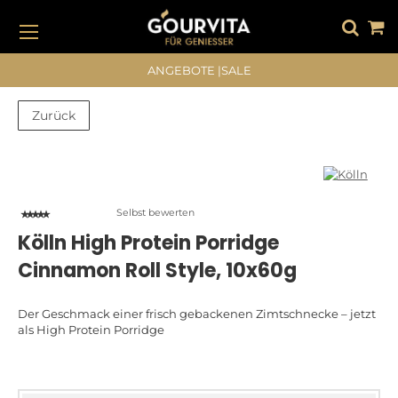
DIREKT
ZUM
INHALT
#DRÜCKEN SIE DIE EINGABETASTE, UM ZU SUCHEN
ANGEBOTE
|
SALE
Zurück
Zum
Zum
Ende
Anfang
der
der
Bildergalerie
Bildergalerie
Selbst bewerten
springen
springen
Kölln High Protein Porridge
Cinnamon Roll Style, 10x60g
Der Geschmack einer frisch gebackenen Zimtschnecke – jetzt
als High Protein Porridge