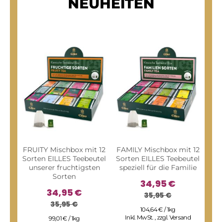
NEUHEITEN
FRUITY Mischbox mit 12
FAMILY Mischbox mit 12
WI
Sorten EILLES Teebeutel
Sorten EILLES Teebeutel
unserer fruchtigsten
speziell für die Familie
Sorten
f
34,95 €
34,95 €
35,95 €
35,95 €
104,64 € / 1kg
Inkl. MwSt.
,
zzgl.
Versand
99,01 € / 1kg