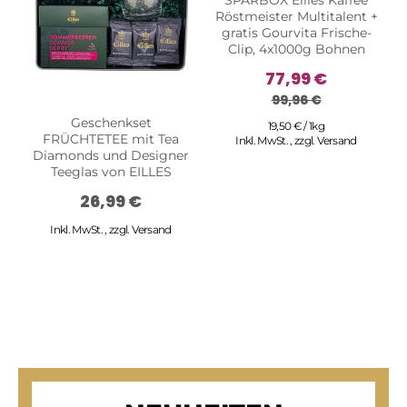
SPARBOX Eilles Kaffee
Röstmeister Multitalent +
gratis Gourvita Frische-
Clip, 4x1000g Bohnen
77,99 €
99,96 €
Geschenkset
19,50 € / 1kg
FRÜCHTETEE mit Tea
Inkl. MwSt.
,
zzgl.
Versand
Diamonds und Designer
Teeglas von EILLES
26,99 €
Inkl. MwSt.
,
zzgl.
Versand