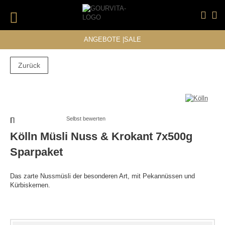
DIREKT
ZUM
INHALT
#DRÜCKEN SIE DIE EINGABETASTE, UM ZU SUCHEN
ANGEBOTE
|
SALE
Zurück
Zum
Zum
Ende
Anfang
der
der
Bildergalerie
Bildergalerie
Selbst bewerten
springen
springen
Kölln Müsli Nuss & Krokant 7x500g
Sparpaket
Das zarte Nussmüsli der besonderen Art, mit Pekannüssen und
Kürbiskernen.