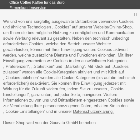
Office Coffee Kaffee für das Büro
Firmenkundenservice
Firmenrabatt-Programm
Werbegeschenke
S
Wir und von uns sorgfältig ausgewählte Drittanbieter verwenden Cookies
und ähnliche Technologien ,,Cookies“ auf unserer Website/Online-Shop,
um Ihnen die bestmögliche Nutzung zu ermöglichen und Kommunikation
sowie Werbung relevant zu gestalten. Neben den technisch unbedingt
ADRESSE
erforderlichen Cookies, welche den Betrieb unserer Website
Gourvita GmbH
gewährleisten, können mit Ihrer Einwilligung weitere Cookies aktiviert
Adam-Opel-Str. 19
werden, welche zusätzliche Dienste und Funktionen einbinden. Mit Ihrer
63322 Rödermark
Einwilligung verarbeiten wir Cookies in den auswählbaren Kategorien
,,Präferenzen“, ,,Statistiken“ und ,,Marketing“. Mit Klick auf ,,Cookies
zulassen“ werden alle Cookie-Kategorien aktiviert und mit Klick auf
,,Cookies ablehnen“ werden alle Cookie-Kategorien (bis auf die technisch
erforderlichen) deaktiviert. Sie können Ihre Einwilligung jederzeit mit
Wirkung für die Zukunft widerrufen, indem Sie zu unseren ,,Cookie-
SICHER ZAHLEN
Einstellungen“, ganz unten, auf jeder Seite, navigieren. Weitere
Informationen zu von uns und Drittanbietern eingesetzten Cookies sowie
zur Verarbeitung Ihrer personenbezogenen Daten, erhalten Sie in den
,,Cookie-Einstellungen“ und in unserer
Datenschutzerklärung.
Dieser Shop wird von der Gourvita GmbH betrieben.