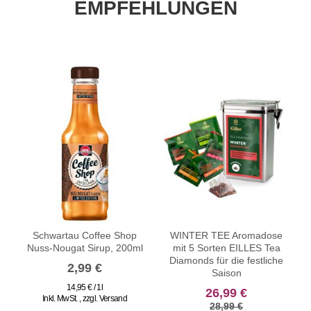
EMPFEHLUNGEN
Schwartau Coffee Shop
WINTER TEE Aromadose
S
Nuss-Nougat Sirup, 200ml
mit 5 Sorten EILLES Tea
Diamonds für die festliche
2,99 €
Saison
14,95 € / 1l
26,99 €
Inkl. MwSt.
,
zzgl.
Versand
28,99 €