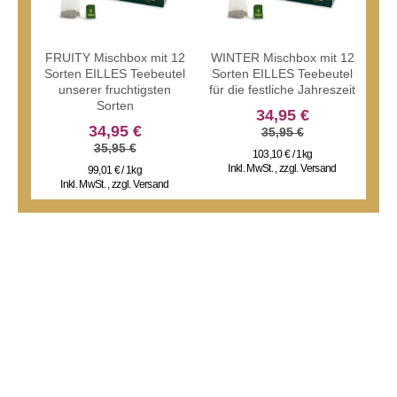
FRUITY Mischbox mit 12
WINTER Mischbox mit 12
FA
Sorten EILLES Teebeutel
Sorten EILLES Teebeutel
So
unserer fruchtigsten
für die festliche Jahreszeit
s
Sorten
34,95 €
34,95 €
35,95 €
35,95 €
103,10 € / 1kg
Inkl. MwSt.
,
zzgl.
Versand
99,01 € / 1kg
Inkl. MwSt.
,
zzgl.
Versand