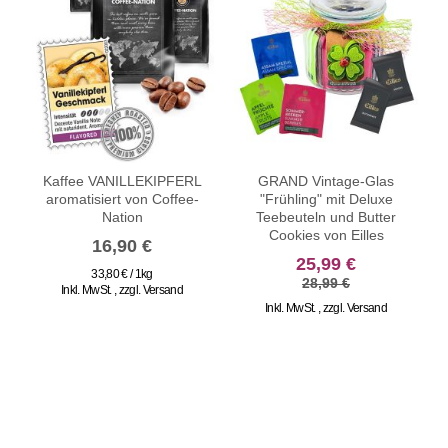
Kaffee VANILLEKIPFERL
GRAND Vintage-Glas
aromatisiert von Coffee-
"Frühling" mit Deluxe
D
Nation
Teebeuteln und Butter
Cookies von Eilles
16,90 €
25,99 €
33,80 € / 1kg
28,99 €
Inkl. MwSt.
,
zzgl.
Versand
Inkl. MwSt.
,
zzgl.
Versand