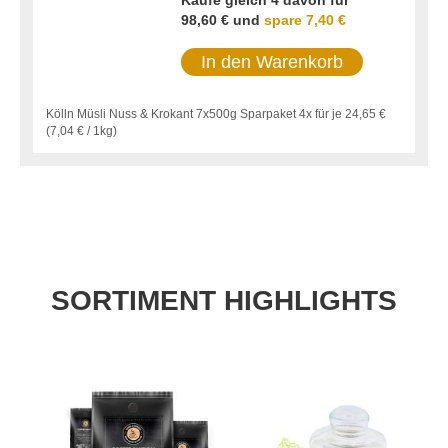
Kaufe gleich 4 davon für
98,60 €
und
spare
7,40 €
In den Warenkorb
Kölln Müsli Nuss & Krokant 7x500g Sparpaket 4x für je
24,65 €
(
7,04 €
/ 1kg)
SORTIMENT HIGHLIGHTS