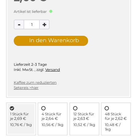
Artikel ist lieferbar
-
+
In den Warenkorb
Lieferzeit
2-3 Tage
Inkl. MwSt.
,
zzgl.
Versand
Kaffee zum reduzierten
Setpreis >hier
1 Stück für
4 Stück für
12 Stück für
48 Stück
2,69 €
2,64 €
2,63 €
2,62 €
je
je
je
für
je
10,76 €
/ 1kg
10,56 €
/ 1kg
10,52 €
/ 1kg
10,48 €
/
1kg