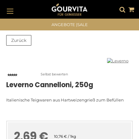
DIREKT
ZUM
INHALT
#DRÜCKEN SIE DIE EINGABETASTE, UM ZU SUCHEN
ANGEBOTE
|
SALE
Zurück
Zum
Zum
Ende
Anfang
der
der
Bildergalerie
Bildergalerie
Selbst bewerten
springen
springen
Leverno Cannelloni, 250g
Italienische Teigwaren aus Hartweizengrieß zum Befüllen
2,69 €
10,76 € / 1kg