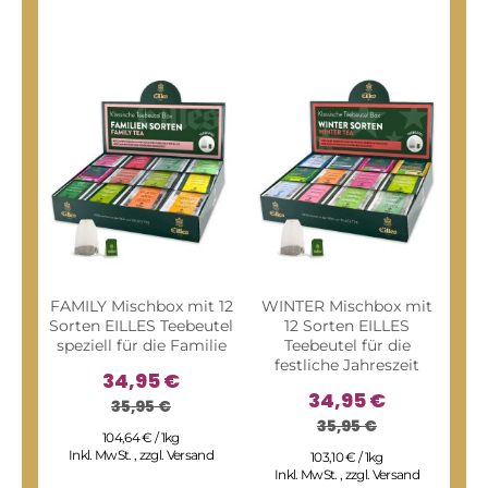
FAMILY Mischbox mit 12
WINTER Mischbox mit
BE
Sorten EILLES Teebeutel
12 Sorten EILLES
m
speziell für die Familie
Teebeutel für die
festliche Jahreszeit
u
34,95 €
34,95 €
35,95 €
35,95 €
104,64 € / 1kg
Inkl. MwSt.
,
zzgl.
Versand
103,10 € / 1kg
Inkl. MwSt.
,
zzgl.
Versand