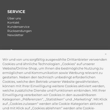
SERVICE
Über uns
Kontakt
Kundenservice
Rücksendungen
Newsletter
FÜR FIRMEN
S
Office Coffee Kaffee für das Büro
Wir und von uns sorgfältig ausgewählte Drittanbieter verwenden
Firmenkundenservice
Cookies und ähnliche Technologien ,,Cookies“ auf unserer
Firmenrabatt-Programm
Website/Online-Shop, um Ihnen die bestmögliche Nutzung zu
Werbegeschenke
ermöglichen und Kommunikation sowie Werbung relevant zu
gestalten. Neben den technisch unbedingt erforderlichen
Cookies, welche den Betrieb unserer Website gewährleisten,
können mit Ihrer Einwilligung weitere Cookies aktiviert werden,
ADRESSE
welche zusätzliche Dienste und Funktionen einbinden. Mit Ihrer
Gourvita GmbH
Einwilligung verarbeiten wir Cookies in den auswählbaren
Adam-Opel-Str. 19
Kategorien ,,Präferenzen“, ,,Statistiken“ und ,,Marketing“. Mit Klick
63322 Rödermark
auf ,,Cookies zulassen“ werden alle Cookie-Kategorien aktiviert
und mit Klick auf ,,Cookies ablehnen“ werden alle Cookie-