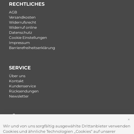
RECHTLICHES
AGB
Versandkosten
Widerrufsrecht
Widerruf online
Datenschutz
Cookie Einstellungen
Impressum
Barrierefreiheitserklärung
SERVICE
Über uns
Kontakt
Kundenservice
Rücksendungen
Newsletter
FÜR FIRMEN
S
Office Coffee Kaffee für das Büro
Wir und von uns sorgfältig ausgewählte Drittanbieter verwenden
Firmenkundenservice
Cookies und ähnliche Technologien ,,Cookies“ auf unserer