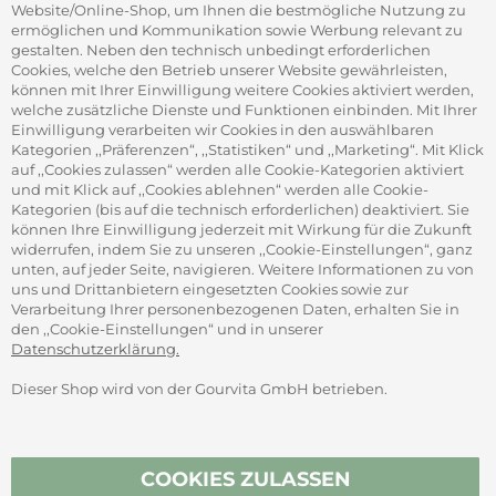
Firmenrabatt-Programm
Website/Online-Shop, um Ihnen die bestmögliche Nutzung zu
Werbegeschenke
ermöglichen und Kommunikation sowie Werbung relevant zu
gestalten. Neben den technisch unbedingt erforderlichen
Cookies, welche den Betrieb unserer Website gewährleisten,
können mit Ihrer Einwilligung weitere Cookies aktiviert werden,
ADRESSE
welche zusätzliche Dienste und Funktionen einbinden. Mit Ihrer
Gourvita GmbH
Einwilligung verarbeiten wir Cookies in den auswählbaren
Adam-Opel-Str. 19
Kategorien ,,Präferenzen“, ,,Statistiken“ und ,,Marketing“. Mit Klick
63322 Rödermark
auf ,,Cookies zulassen“ werden alle Cookie-Kategorien aktiviert
und mit Klick auf ,,Cookies ablehnen“ werden alle Cookie-
Kategorien (bis auf die technisch erforderlichen) deaktiviert. Sie
können Ihre Einwilligung jederzeit mit Wirkung für die Zukunft
widerrufen, indem Sie zu unseren ,,Cookie-Einstellungen“, ganz
unten, auf jeder Seite, navigieren. Weitere Informationen zu von
SICHER ZAHLEN
uns und Drittanbietern eingesetzten Cookies sowie zur
Verarbeitung Ihrer personenbezogenen Daten, erhalten Sie in
den ,,Cookie-Einstellungen“ und in unserer
Datenschutzerklärung.
Dieser Shop wird von der Gourvita GmbH betrieben.
Vertrag widerrufen
COOKIES ZULASSEN