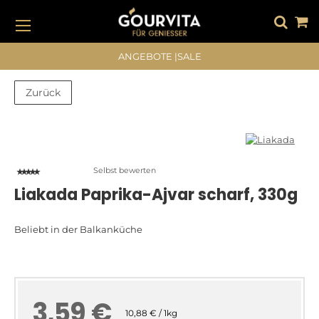
DIREKT
ZUM
INHALT
#DRÜCKEN SIE DIE EINGABETASTE, UM ZU SUCHEN
ANGEBOTE
|
SALE
Zurück
Zum
Zum
Ende
Anfang
der
der
Bildergalerie
Bildergalerie
Selbst bewerten
springen
springen
Liakada Paprika-Ajvar scharf, 330g
Beliebt in der Balkanküche
3,59 €
10,88 € / 1kg