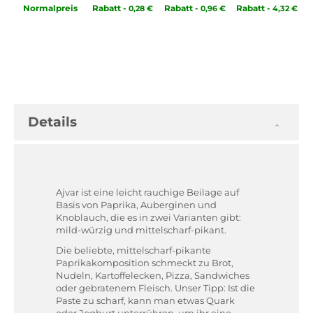
Normal­preis
Rabatt
-
Rabatt
-
Rabatt
-
0,28 €
0,96 €
4,32 €
Details
Ajvar ist eine leicht rauchige Beilage auf
Basis von Paprika, Auberginen und
Knoblauch, die es in zwei Varianten gibt:
mild-würzig und mittelscharf-pikant.
Die beliebte, mittelscharf-pikante
Paprikakomposition schmeckt zu Brot,
Nudeln, Kartoffelecken, Pizza, Sandwiches
oder gebratenem Fleisch. Unser Tipp: Ist die
Paste zu scharf, kann man etwas Quark
oder Joghurt unterrühren, um ihr eine