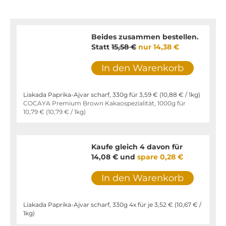
Beides zusammen bestellen.
Statt
15,58 €
nur
14,38 €
In den Warenkorb
Liakada Paprika-Ajvar scharf, 330g für
3,59 €
(
10,88 €
/ 1kg)
COCAYA Premium Brown Kakaospezialität, 1000g für
10,79 €
(
10,79 €
/ 1kg)
Kaufe gleich 4 davon für
14,08 €
und
spare
0,28 €
In den Warenkorb
Liakada Paprika-Ajvar scharf, 330g 4x für je
3,52 €
(
10,67 €
/
1kg)