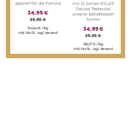
speziell für die Familie
mit 12 Sorten EILLES
Deluxe Teebeutel
34,95 €
unserer beliebtesten
35,95 €
Sorten
34,99 €
104,64 € / 1kg
WI
Inkl. MwSt.
,
zzgl.
Versand
35,95 €
196,57 € / 1kg
f
Inkl. MwSt.
,
zzgl.
Versand
I