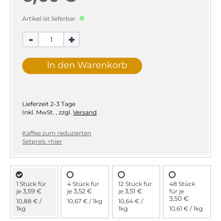
Artikel ist lieferbar
-
+
In den Warenkorb
Lieferzeit
2-3 Tage
Inkl. MwSt.
,
zzgl.
Versand
Kaffee zum reduzierten
Setpreis >hier
1 Stück für
4 Stück für
12 Stück für
48 Stück
3,59 €
3,52 €
3,51 €
je
je
je
für
je
3,50 €
10,88 €
/
10,67 €
/ 1kg
10,64 €
/
1kg
1kg
10,61 €
/ 1kg