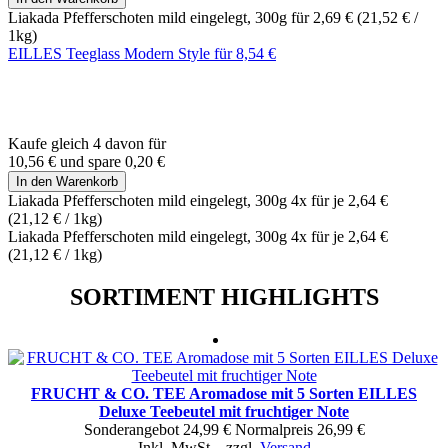
Liakada Pfefferschoten mild eingelegt, 300g für
2,69 €
(
21,52 €
/
1kg)
EILLES Teeglass Modern Style für
8,54 €
Kaufe gleich 4 davon für
10,56 €
und
spare
0,20 €
In den Warenkorb
Liakada Pfefferschoten mild eingelegt, 300g 4x für je
2,64 €
(
21,12 €
/ 1kg)
Liakada Pfefferschoten mild eingelegt, 300g 4x für je
2,64 €
(
21,12 €
/ 1kg)
SORTIMENT HIGHLIGHTS
FRUCHT & CO. TEE Aromadose mit 5 Sorten EILLES
Deluxe Teebeutel mit fruchtiger Note
Sonderangebot
24,99 €
Normal­preis
26,99 €
Inkl. MwSt.
,
zzgl.
Versand