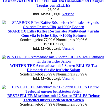
Geschenkset FRÜCHTETEE mit Tea Diamonds und Designer
Teeglas von EILLES
26,99 €
Inkl. MwSt.
,
zzgl.
Versand
SPARBOX Eilles Kaffee Röstmeister Multitalent + gratis
Gourvita Frische-Clip, 4x1000g Bohnen
Sonderangebot
77,99 €
Normal­preis
99,96 €
19,50 € / 1kg
Inkl. MwSt.
,
zzgl.
Versand
WINTER TEE Aromadose mit 5 Sorten EILLES Tea
Diamonds für die festliche Saison
Sonderangebot
26,99 €
Normal­preis
28,99 €
Inkl. MwSt.
,
zzgl.
Versand
BESTSELLER Mischbox mit 12 Sorten EILLES Deluxe
Teebeutel unserer beliebtesten Sorten
Sonderangebot
34,99 €
Normal­preis
35,95 €