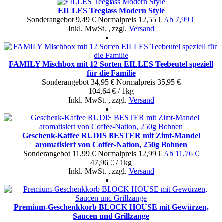
EILLES Teeglass Modern Style
Sonderangebot
9,49 €
Normal­preis
12,55 €
Ab
7,99 €
Inkl. MwSt.
,
zzgl.
Versand
FAMILY Mischbox mit 12 Sorten EILLES Teebeutel speziell
für die Familie
Sonderangebot
34,95 €
Normal­preis
35,95 €
104,64 € / 1kg
Inkl. MwSt.
,
zzgl.
Versand
Geschenk-Kaffee RUDIS BESTER mit Zimt-Mandel
aromatisiert von Coffee-Nation, 250g Bohnen
Sonderangebot
11,99 €
Normal­preis
12,99 €
Ab
11,76 €
47,96 € / 1kg
Inkl. MwSt.
,
zzgl.
Versand
Premium-Geschenkkorb BLOCK HOUSE mit Gewürzen,
Saucen und Grillzange