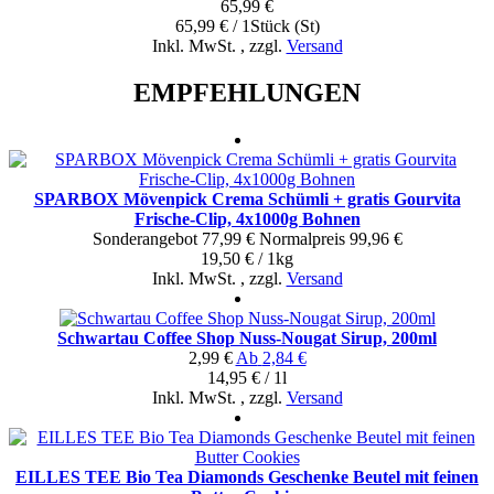
65,99 €
65,99 € / 1Stück (St)
Inkl. MwSt.
,
zzgl.
Versand
EMPFEHLUNGEN
SPARBOX Mövenpick Crema Schümli + gratis Gourvita
Frische-Clip, 4x1000g Bohnen
Sonderangebot
77,99 €
Normal­preis
99,96 €
19,50 € / 1kg
Inkl. MwSt.
,
zzgl.
Versand
Schwartau Coffee Shop Nuss-Nougat Sirup, 200ml
2,99 €
Ab
2,84 €
14,95 € / 1l
Inkl. MwSt.
,
zzgl.
Versand
EILLES TEE Bio Tea Diamonds Geschenke Beutel mit feinen