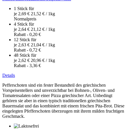
1 Stück für
je
2,69 €
21,52 €
/ 1kg
Normal­preis
4 Stück für
je
2,64 €
21,12 €
/ 1kg
Rabatt
-
0,20 €
12 Stück für
je
2,63 €
21,04 €
/ 1kg
Rabatt
-
0,72 €
48 Stück für
je
2,62 €
20,96 €
/ 1kg
Rabatt
-
3,36 €
Details
Pefferschoten sind ein fester Bestandteil des griechischen
Vorspeisentellers und unverzichtbar bei Bohnen-, Oliven- und
Tomatensalaten oder einer Pizza griechischer Art. Unbedingt
gehören sie aber in einen typisch traditionellen griechischen
Bauernsalat und das kombiniert mit einem frischen Pita-Brot. Diese
eingelegten Pfefferschoten überzeugen mit ihrem milden fruchtigen
Geschmack.