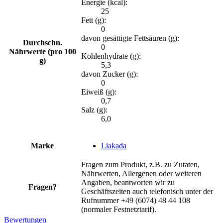
Energie (kcal):
25
Fett (g):
0
davon gesättigte Fettsäuren (g):
Durchschn.
0
Nährwerte (pro 100
Kohlenhydrate (g):
g)
5,3
davon Zucker (g):
0
Eiweiß (g):
0,7
Salz (g):
6,0
Marke
Liakada
Fragen zum Produkt, z.B. zu Zutaten,
Nährwerten, Allergenen oder weiteren
Angaben, beantworten wir zu
Fragen?
Geschäftszeiten auch telefonisch unter der
Rufnummer +49 (6074) 48 44 108
(normaler Festnetztarif).
Bewertungen