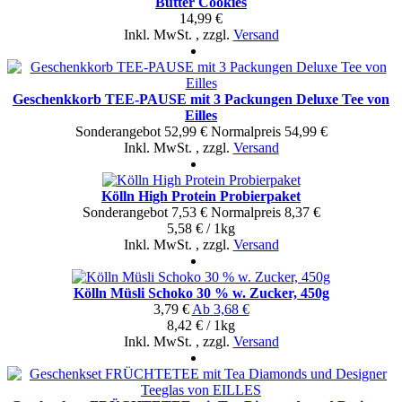
Butter Cookies
14,99 €
Inkl. MwSt.
,
zzgl.
Versand
Geschenkkorb TEE-PAUSE mit 3 Packungen Deluxe Tee von
Eilles
Sonderangebot
52,99 €
Normal­preis
54,99 €
Inkl. MwSt.
,
zzgl.
Versand
Kölln High Protein Probierpaket
Sonderangebot
7,53 €
Normal­preis
8,37 €
5,58 € / 1kg
Inkl. MwSt.
,
zzgl.
Versand
Kölln Müsli Schoko 30 % w. Zucker, 450g
3,79 €
Ab
3,68 €
8,42 € / 1kg
Inkl. MwSt.
,
zzgl.
Versand