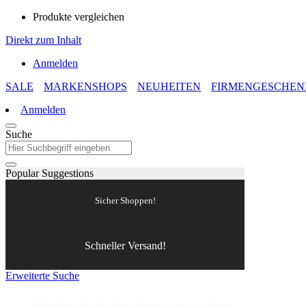
Produkte vergleichen
Direkt zum Inhalt
Anmelden
SALE
MARKENSHOPS
NEUHEITEN
FIRMENGESCHEN
Anmelden
Suche
Popular Suggestions
Sicher Shoppen!
Schneller Versand!
Erweiterte Suche
#Drücken Sie die Eingabetaste, um zu suchen