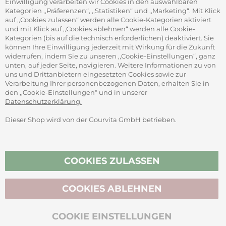
Einwilligung verarbeiten wir Cookies in den auswählbaren
Adam-Opel-Str. 19
Kategorien ,,Präferenzen“, ,,Statistiken“ und ,,Marketing“. Mit Klick
63322 Rödermark
auf ,,Cookies zulassen“ werden alle Cookie-Kategorien aktiviert
und mit Klick auf ,,Cookies ablehnen“ werden alle Cookie-
Kategorien (bis auf die technisch erforderlichen) deaktiviert. Sie
können Ihre Einwilligung jederzeit mit Wirkung für die Zukunft
widerrufen, indem Sie zu unseren ,,Cookie-Einstellungen“, ganz
unten, auf jeder Seite, navigieren. Weitere Informationen zu von
SICHER ZAHLEN
uns und Drittanbietern eingesetzten Cookies sowie zur
Verarbeitung Ihrer personenbezogenen Daten, erhalten Sie in
den ,,Cookie-Einstellungen“ und in unserer
Datenschutzerklärung.
Dieser Shop wird von der Gourvita GmbH betrieben.
Vertrag widerrufen
COOKIES ZULASSEN
COOKIES ABLEHNEN
BIO-ZERTIFIZIERT
COOKIE EINSTELLUNGEN