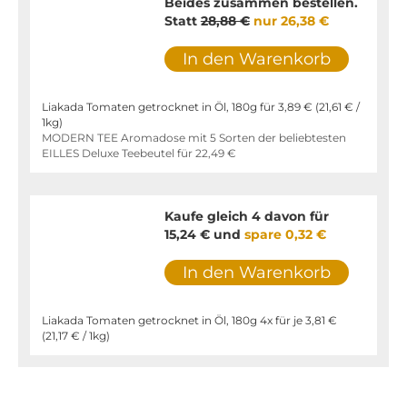
Beides zusammen bestellen.
Statt
28,88 €
nur
26,38 €
In den Warenkorb
Liakada Tomaten getrocknet in Öl, 180g für
3,89 €
(
21,61 €
/
1kg)
MODERN TEE Aromadose mit 5 Sorten der beliebtesten
EILLES Deluxe Teebeutel für
22,49 €
Kaufe gleich 4 davon für
15,24 €
und
spare
0,32 €
In den Warenkorb
Liakada Tomaten getrocknet in Öl, 180g 4x für je
3,81 €
(
21,17 €
/ 1kg)