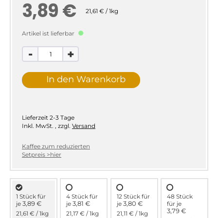
3,89 €
21,61 € / 1kg
Artikel ist lieferbar
-
+
In den Warenkorb
Lieferzeit
2-3 Tage
Inkl. MwSt.
,
zzgl.
Versand
Kaffee zum reduzierten
Setpreis >hier
1 Stück für
4 Stück für
12 Stück für
48 Stück
3,89 €
3,81 €
3,80 €
je
je
je
für
je
3,79 €
21,61 €
/ 1kg
21,17 €
/ 1kg
21,11 €
/ 1kg