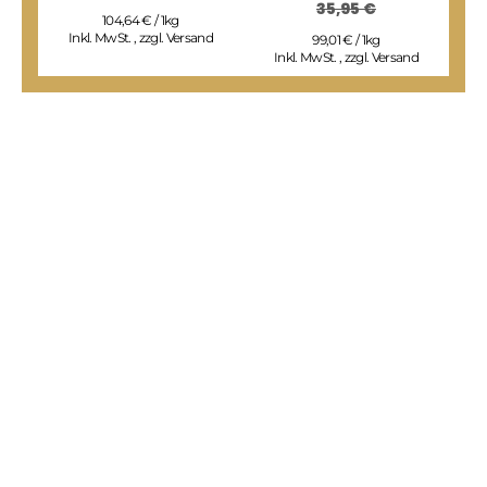
35,95 €
104,64 € / 1kg
Inkl. MwSt.
,
zzgl.
Versand
99,01 € / 1kg
Inkl. MwSt.
,
zzgl.
Versand
I