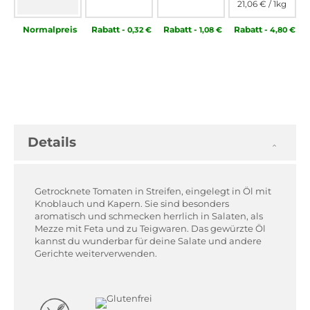
21,06 €
/ 1kg
Normal­preis
Rabatt
-
Rabatt
-
Rabatt
-
0,32 €
1,08 €
4,80 €
Details
Getrocknete Tomaten in Streifen, eingelegt in Öl mit
Knoblauch und Kapern. Sie sind besonders
aromatisch und schmecken herrlich in Salaten, als
Mezze mit Feta und zu Teigwaren. Das gewürzte Öl
kannst du wunderbar für deine Salate und andere
Gerichte weiterverwenden.