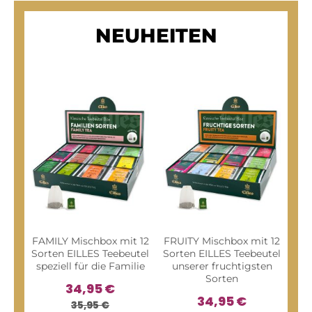
NEUHEITEN
FAMILY Mischbox mit 12
FRUITY Mischbox mit 12
CL
Sorten EILLES Teebeutel
Sorten EILLES Teebeutel
12 
speziell für die Familie
unserer fruchtigsten
T
Sorten
34,95 €
34,95 €
35,95 €