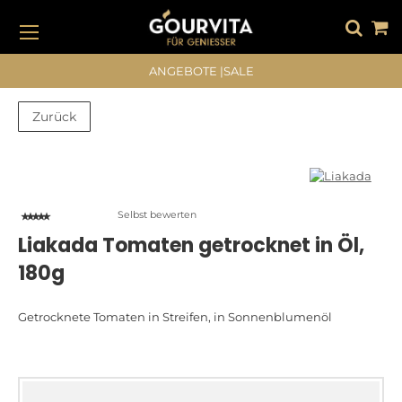
DIREKT
ZUM
INHALT
#DRÜCKEN SIE DIE EINGABETASTE, UM ZU SUCHEN
ANGEBOTE
|
SALE
Zurück
Zum
Zum
Ende
Anfang
der
der
Bildergalerie
Bildergalerie
Selbst bewerten
springen
springen
Liakada Tomaten getrocknet in Öl,
180g
Getrocknete Tomaten in Streifen, in Sonnenblumenöl