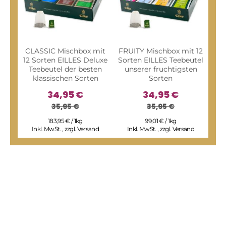
CLASSIC Mischbox mit
FRUITY Mischbox mit 12
BE
12 Sorten EILLES Deluxe
Sorten EILLES Teebeutel
m
Teebeutel der besten
unserer fruchtigsten
klassischen Sorten
Sorten
u
34,95 €
34,95 €
35,95 €
35,95 €
183,95 € / 1kg
99,01 € / 1kg
Inkl. MwSt.
,
zzgl.
Versand
Inkl. MwSt.
,
zzgl.
Versand
I