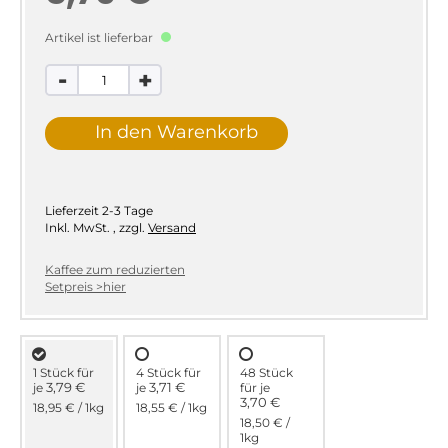
Artikel ist lieferbar
-
+
In den Warenkorb
Lieferzeit
2-3 Tage
Inkl. MwSt.
,
zzgl.
Versand
Kaffee zum reduzierten
Setpreis >hier
1 Stück für
4 Stück für
48 Stück
3,79 €
3,71 €
je
je
für
je
3,70 €
18,95 €
/ 1kg
18,55 €
/ 1kg
18,50 €
/
1kg