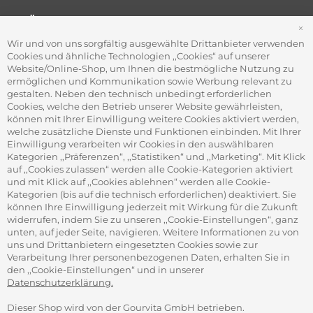
FÜR FIRMEN
S
Office Coffee Kaffee für das Büro
Wir und von uns sorgfältig ausgewählte Drittanbieter verwenden
Firmenkundenservice
Cookies und ähnliche Technologien ,,Cookies“ auf unserer
Firmenrabatt-Programm
Website/Online-Shop, um Ihnen die bestmögliche Nutzung zu
Werbegeschenke
ermöglichen und Kommunikation sowie Werbung relevant zu
gestalten. Neben den technisch unbedingt erforderlichen
Cookies, welche den Betrieb unserer Website gewährleisten,
können mit Ihrer Einwilligung weitere Cookies aktiviert werden,
ADRESSE
welche zusätzliche Dienste und Funktionen einbinden. Mit Ihrer
Gourvita GmbH
Einwilligung verarbeiten wir Cookies in den auswählbaren
Adam-Opel-Str. 19
Kategorien ,,Präferenzen“, ,,Statistiken“ und ,,Marketing“. Mit Klick
63322 Rödermark
auf ,,Cookies zulassen“ werden alle Cookie-Kategorien aktiviert
und mit Klick auf ,,Cookies ablehnen“ werden alle Cookie-
Kategorien (bis auf die technisch erforderlichen) deaktiviert. Sie
können Ihre Einwilligung jederzeit mit Wirkung für die Zukunft
widerrufen, indem Sie zu unseren ,,Cookie-Einstellungen“, ganz
unten, auf jeder Seite, navigieren. Weitere Informationen zu von
SICHER ZAHLEN
uns und Drittanbietern eingesetzten Cookies sowie zur
Verarbeitung Ihrer personenbezogenen Daten, erhalten Sie in
den ,,Cookie-Einstellungen“ und in unserer
Datenschutzerklärung.
Dieser Shop wird von der Gourvita GmbH betrieben.