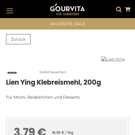
DIREKT
ZUM
INHALT
#DRÜCKEN SIE DIE EINGABETASTE, UM ZU SUCHEN
ANGEBOTE
|
SALE
Zurück
Zum
Zum
Ende
Anfang
der
der
Bildergalerie
Bildergalerie
Selbst bewerten
springen
springen
Lien Ying Klebreismehl, 200g
Für Mochi, Reisbällchen und Desserts
3,79 €
18,95 € / 1kg