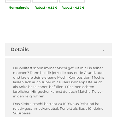
Normal­preis
Rabatt
-
Rabatt
-
0,32 €
4,32 €
Details
Du wolltest schon immer Mochi gefüllt mit Eis selber
machen? Dann hol dir jetzt die passende Grundzutat
und kreiere deine eigene Mochi Komposition! Mochis
lassen sich auch super mit süßer Bohnenpaste, auch
als Anko bezeichnet, befüllen. Für einen echten
farblichen Hingucker kannst du auch Matcha-Pulver
in den Teig rühren.
Das Klebreismehl besteht zu 100% aus Reis und ist
relativ geschmacksneutral. Perfekt als Basis für deine
Süßspeise.