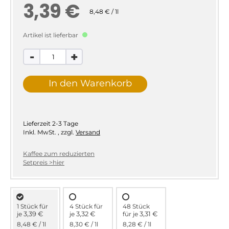
3,39 €
8,48 € / 1l
Artikel ist lieferbar
-
+
In den Warenkorb
Lieferzeit
2-3 Tage
Inkl. MwSt.
,
zzgl.
Versand
Kaffee zum reduzierten
Setpreis >hier
1 Stück für
4 Stück für
48 Stück
3,39 €
3,32 €
3,31 €
je
je
für
je
8,48 €
/ 1l
8,30 €
/ 1l
8,28 €
/ 1l