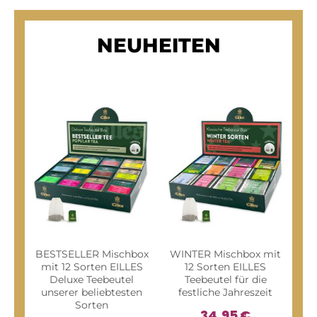
NEUHEITEN
BESTSELLER Mischbox
WINTER Mischbox mit
FAM
mit 12 Sorten EILLES
12 Sorten EILLES
Sor
Deluxe Teebeutel
Teebeutel für die
sp
unserer beliebtesten
festliche Jahreszeit
Sorten
34,95 €