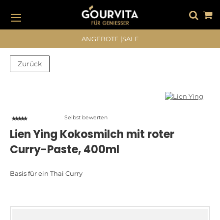
DIREKT
ZUM
INHALT
#DRÜCKEN SIE DIE EINGABETASTE, UM ZU SUCHEN
ANGEBOTE
|
SALE
Zurück
Zum
Zum
Ende
Anfang
der
der
Bildergalerie
Bildergalerie
Selbst bewerten
springen
springen
Lien Ying Kokosmilch mit roter
Curry-Paste, 400ml
Basis für ein Thai Curry