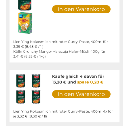
In den Warenkorb
Lien Ying Kokosmilch mit roter Curry-Paste, 400ml für
3,39 €
(
8,48 €
/ 1l)
Kölln Crunchy Mango-Maracuja Hafer-Müsli, 400g für
3,41 €
(
8,53 €
/ 1kg)
Kaufe gleich 4 davon für
13,28 €
und
spare
0,28 €
In den Warenkorb
Lien Ying Kokosmilch mit roter Curry-Paste, 400ml 4x für
je
3,32 €
(
8,30 €
/ 1l)