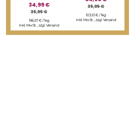
34,99 €
35,95 €
35,95 €
I
103,10 € / 1kg
Inkl. MwSt.
,
zzgl.
Versand
196,57 € / 1kg
Inkl. MwSt.
,
zzgl.
Versand