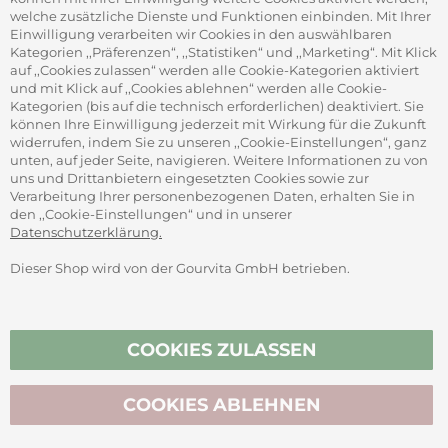
ADRESSE
welche zusätzliche Dienste und Funktionen einbinden. Mit Ihrer
Gourvita GmbH
Einwilligung verarbeiten wir Cookies in den auswählbaren
Adam-Opel-Str. 19
Kategorien ,,Präferenzen“, ,,Statistiken“ und ,,Marketing“. Mit Klick
63322 Rödermark
auf ,,Cookies zulassen“ werden alle Cookie-Kategorien aktiviert
und mit Klick auf ,,Cookies ablehnen“ werden alle Cookie-
Kategorien (bis auf die technisch erforderlichen) deaktiviert. Sie
können Ihre Einwilligung jederzeit mit Wirkung für die Zukunft
widerrufen, indem Sie zu unseren ,,Cookie-Einstellungen“, ganz
unten, auf jeder Seite, navigieren. Weitere Informationen zu von
SICHER ZAHLEN
uns und Drittanbietern eingesetzten Cookies sowie zur
Verarbeitung Ihrer personenbezogenen Daten, erhalten Sie in
den ,,Cookie-Einstellungen“ und in unserer
Datenschutzerklärung.
Dieser Shop wird von der Gourvita GmbH betrieben.
Vertrag widerrufen
COOKIES ZULASSEN
COOKIES ABLEHNEN
BIO-ZERTIFIZIERT