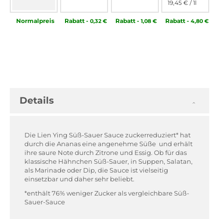
19,45 €
/ 1l
Normal­preis
Rabatt
-
Rabatt
-
Rabatt
-
0,32 €
1,08 €
4,80 €
Details
Die Lien Ying Süß-Sauer Sauce zuckerreduziert* hat
durch die Ananas eine angenehme Süße und erhält
ihre saure Note durch Zitrone und Essig. Ob für das
klassische Hähnchen Süß-Sauer, in Suppen, Salatan,
als Marinade oder Dip, die Sauce ist vielseitig
einsetzbar und daher sehr beliebt.
*enthält 76% weniger Zucker als vergleichbare Süß-
Sauer-Sauce