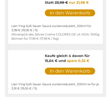
Statt
23,98 €
nur
21,98 €
In den Warenkorb
Lien Ying Süß-Sauer-Sauce zuckerreduziert, 200ml für
3,99 €
(
19,95 €
/ 1l)
Mövenpick des Jahres Crema COLORES DE LA VIDA, 1000g
Bohnen für
17,99 €
(
17,99 €
/ 1kg)
Kaufe gleich 4 davon für
15,64 €
und
spare
0,32 €
In den Warenkorb
Lien Ying Süß-Sauer-Sauce zuckerreduziert, 200ml 4x für je
3,91 €
(
19,55 €
/ 1l)