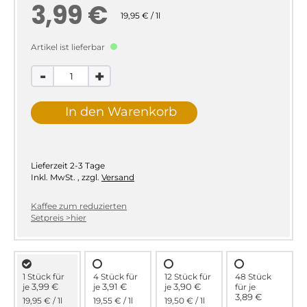
3,99 €
19,95 € / 1l
Artikel ist lieferbar
-
+
In den Warenkorb
Lieferzeit
2-3 Tage
Inkl. MwSt.
,
zzgl.
Versand
Kaffee zum reduzierten
Setpreis >hier
1 Stück für
4 Stück für
12 Stück für
48 Stück
3,99 €
3,91 €
3,90 €
je
je
je
für
je
3,89 €
19,95 €
/ 1l
19,55 €
/ 1l
19,50 €
/ 1l