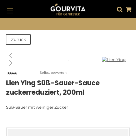
DIREKT
ZUM
INHALT
#DRÜCKEN SIE DIE EINGABETASTE, UM ZU SUCHEN
ANGEBOTE
SALE
Zurück
Zum
Zum
Ende
Anfang
der
der
Bildergalerie
Bildergalerie
Selbst bewerten
springen
springen
Lien Ying Süß-Sauer-Sauce
zuckerreduziert, 200ml
Süß-Sauer mit weiniger Zucker