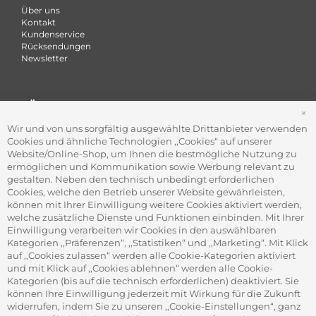
Über uns
Kontakt
Kundenservice
Rücksendungen
Newsletter
FÜR FIRMEN
S
Office Coffee Kaffee für das Büro
Wir und von uns sorgfältig ausgewählte Drittanbieter verwenden
Firmenkundenservice
Cookies und ähnliche Technologien ,,Cookies“ auf unserer
Firmenrabatt-Programm
Website/Online-Shop, um Ihnen die bestmögliche Nutzung zu
Werbegeschenke
ermöglichen und Kommunikation sowie Werbung relevant zu
gestalten. Neben den technisch unbedingt erforderlichen
Cookies, welche den Betrieb unserer Website gewährleisten,
können mit Ihrer Einwilligung weitere Cookies aktiviert werden,
ADRESSE
welche zusätzliche Dienste und Funktionen einbinden. Mit Ihrer
Gourvita GmbH
Einwilligung verarbeiten wir Cookies in den auswählbaren
Adam-Opel-Str. 19
Kategorien ,,Präferenzen“, ,,Statistiken“ und ,,Marketing“. Mit Klick
63322 Rödermark
auf ,,Cookies zulassen“ werden alle Cookie-Kategorien aktiviert
und mit Klick auf ,,Cookies ablehnen“ werden alle Cookie-
Kategorien (bis auf die technisch erforderlichen) deaktiviert. Sie
können Ihre Einwilligung jederzeit mit Wirkung für die Zukunft
widerrufen, indem Sie zu unseren ,,Cookie-Einstellungen“, ganz