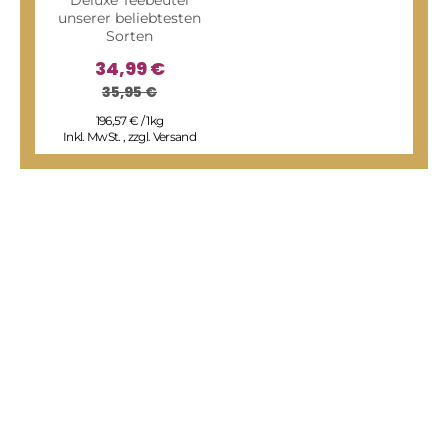
unserer beliebtesten
Sorten
34,99 €
35,95 €
I
196,57 € / 1kg
Inkl. MwSt.
,
zzgl.
Versand