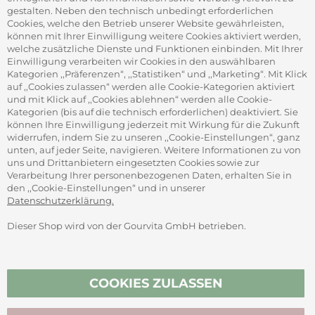
gestalten. Neben den technisch unbedingt erforderlichen
Cookies, welche den Betrieb unserer Website gewährleisten,
können mit Ihrer Einwilligung weitere Cookies aktiviert werden,
ADRESSE
welche zusätzliche Dienste und Funktionen einbinden. Mit Ihrer
Gourvita GmbH
Einwilligung verarbeiten wir Cookies in den auswählbaren
Adam-Opel-Str. 19
Kategorien ,,Präferenzen“, ,,Statistiken“ und ,,Marketing“. Mit Klick
63322 Rödermark
auf ,,Cookies zulassen“ werden alle Cookie-Kategorien aktiviert
und mit Klick auf ,,Cookies ablehnen“ werden alle Cookie-
Kategorien (bis auf die technisch erforderlichen) deaktiviert. Sie
können Ihre Einwilligung jederzeit mit Wirkung für die Zukunft
widerrufen, indem Sie zu unseren ,,Cookie-Einstellungen“, ganz
unten, auf jeder Seite, navigieren. Weitere Informationen zu von
SICHER ZAHLEN
uns und Drittanbietern eingesetzten Cookies sowie zur
Verarbeitung Ihrer personenbezogenen Daten, erhalten Sie in
den ,,Cookie-Einstellungen“ und in unserer
Datenschutzerklärung.
Dieser Shop wird von der Gourvita GmbH betrieben.
Vertrag widerrufen
COOKIES ZULASSEN