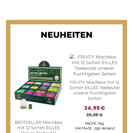
NEUHEITEN
FRUITY Mischbox mit 12
Sorten EILLES Teebeutel
unserer fruchtigsten
Sorten
34,95 €
35,95 €
BESTSELLER Mischbox
CL
99,01 € / 1kg
mit 12 Sorten EILLES
12 
Inkl. MwSt.
,
zzgl.
Versand
Deluxe Teebeutel
T