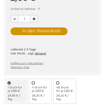
Artikel ist lieferbar
-
+
In den Warenkorb
Lieferzeit
2-3 Tage
Inkl. MwSt.
,
zzgl.
Versand
Kaffee zum reduzierten
Setpreis >hier
1 Stück für
4 Stück für
48 Stück
2,89 €
2,83 €
2,82 €
je
je
für
je
28,90 €
/
28,30 €
/
28,20 €
/
1kg
1kg
1kg