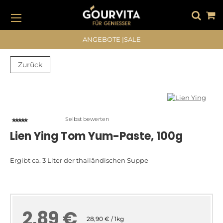
DIREKT
ZUM
INHALT
#DRÜCKEN SIE DIE EINGABETASTE, UM ZU SUCHEN
ANGEBOTE
|
SALE
Zurück
Zum
Zum
Ende
Anfang
der
der
Bildergalerie
Bildergalerie
Selbst bewerten
springen
springen
Lien Ying Tom Yum-Paste, 100g
Ergibt ca. 3 Liter der thailändischen Suppe
2,89 €
28,90 € / 1kg