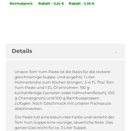
Normal­preis
Rabatt
-
Rabatt
-
0,24 €
3,36 €
Details
Unsere Tom Yum-Paste ist die Basis für die leckere
gleichnamige Suppe. Und so gehts: 1 Liter
Hühnerbrühe zum Kochen bringen. 3-4 TL Thai Tom
Yum-Paste und 1 EL Öl einrühren. 150 g
küchenfertige Garnelen (oder Hähnchenfleisch), 100
g Champignons und 100 g Bambussprossen
zufügen. Nach Geschmack mit unserer Fischsauce
abschmecken.
Die Paste hat eine braun-rote Farbe und verleiht der
Tom Yum Suppe eine würzige, säuerliche Note. Das
ganze Glas reicht für ca. 3 Liter Suppe.