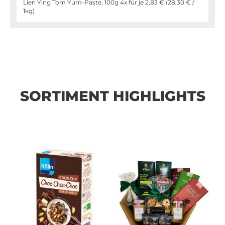
Lien Ying Tom Yum-Paste, 100g 4x für je
2,83 €
(
28,30 €
/
1kg)
SORTIMENT HIGHLIGHTS