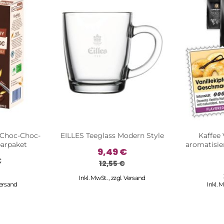
 Choc-Choc-
EILLES Teeglass Modern Style
Kaffee
arpaket
aromatisie
9,49 €
€
12,55 €
Inkl. MwSt.
,
zzgl.
Versand
ersand
Inkl. 