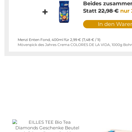
Beides zusammen 
+
Statt
22,98 €
nur
In den Ware
Menzi Enten Fond, 400ml für
2,99 €
(
7,48 €
/ 1l)
Mövenpick des Jahres Crema COLORES DE LA VIDA, 1000g Boh