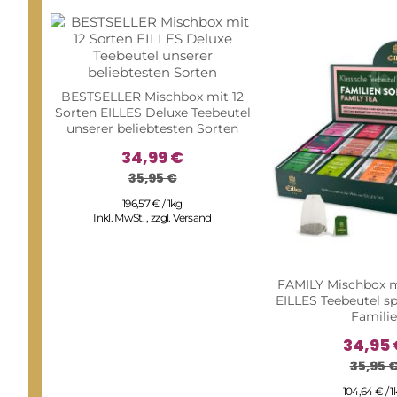
BESTSELLER Mischbox mit 12
Sorten EILLES Deluxe Teebeutel
unserer beliebtesten Sorten
34,99 €
35,95 €
196,57 € / 1kg
Inkl. MwSt.
,
zzgl.
Versand
FAMILY Mischbox m
EILLES Teebeutel spe
Familie
34,95 
35,95 
104,64 € / 1