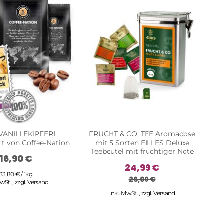
 VANILLEKIPFERL
FRUCHT & CO. TEE Aromadose
Pr
rt von Coffee-Nation
mit 5 Sorten EILLES Deluxe
H
Teebeutel mit fruchtiger Note
16,90 €
24,99 €
33,80 € / 1kg
26,99 €
MwSt.
,
zzgl.
Versand
Inkl. MwSt.
,
zzgl.
Versand