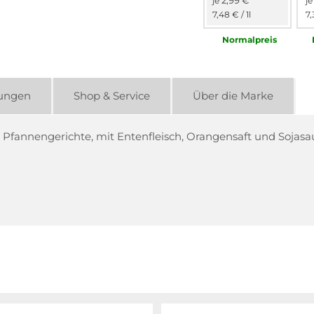
2,99 €
je
j
7,48 €
/ 1l
7,
Normal­preis
ungen
Shop & Service
Über die Marke
 Pfannengerichte, mit Entenfleisch, Orangensaft und Sojas