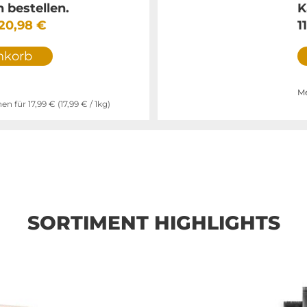
bestellen.
K
20,98 €
1
nkorb
Me
nen für
17,99 €
(
17,99 €
/ 1kg)
SORTIMENT HIGHLIGHTS