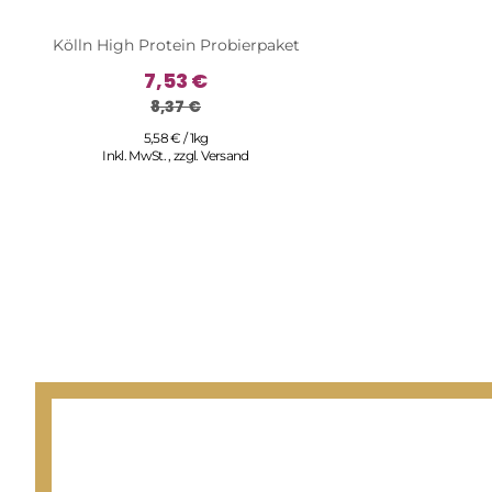
Kölln High Protein Probierpaket
7,53 €
8,37 €
5,58 € / 1kg
Inkl. MwSt.
,
zzgl.
Versand