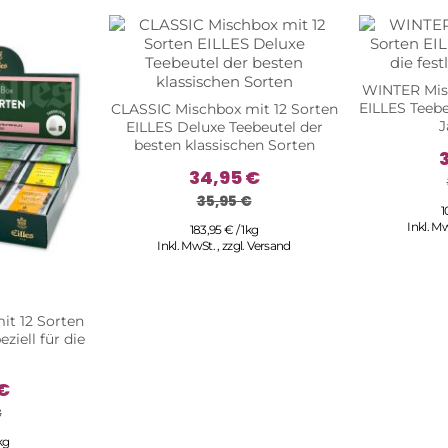
WINTER Misc
EILLES Teebeu
CLASSIC Mischbox mit 12 Sorten
J
EILLES Deluxe Teebeutel der
besten klassischen Sorten
34,95 €
35,95 €
1
Inkl. M
183,95 € / 1kg
Inkl. MwSt.
,
zzgl.
Versand
it 12 Sorten
ziell für die
€
€
kg