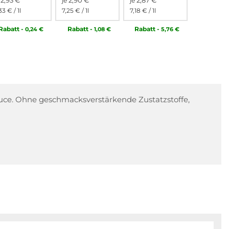
2,93 €
2,90 €
2,87 €
e
je
je
33 €
/ 1l
7,25 €
/ 1l
7,18 €
/ 1l
Rabatt
-
Rabatt
-
Rabatt
-
0,24 €
1,08 €
5,76 €
auce. Ohne geschmacksverstärkende Zustatzstoffe,