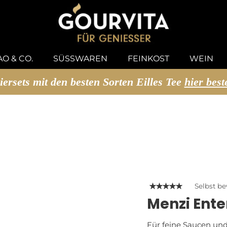
U SUCHEN
O & CO.
SÜSSWAREN
FEINKOST
WEIN
iersets mit den besten Sorten Eilles Tee
hier best
Selbst b
Menzi Ente
Für feine Saucen un