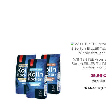
WINTER TEE Aroma
Sorten EILLES Tea D
die festliche 
26,99 
28,99 €
Inkl. MwSt.
,
zzgl.
V