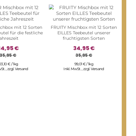
hbox mit 12 Sorten
FRUITY Mischbox mit 12 Sorten
tel für die festliche
EILLES Teebeutel unserer
ahreszeit
fruchtigsten Sorten
34,95 €
34,95 €
35,95 €
35,95 €
03,10 € / 1kg
99,01 € / 1kg
wSt.
,
zzgl.
Versand
Inkl. MwSt.
,
zzgl.
Versand