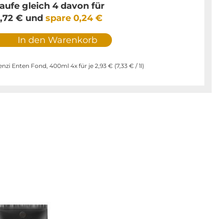
aufe gleich 4 davon für
1,72 €
und
spare
0,24 €
In den Warenkorb
nzi Enten Fond, 400ml 4x für je
2,93 €
(
7,33 €
/ 1l)