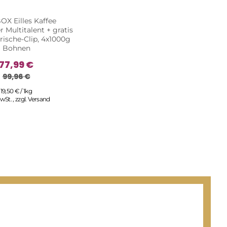
X Eilles Kaffee
 Multitalent + gratis
rische-Clip, 4x1000g
Bohnen
77,99 €
99,96 €
19,50 € / 1kg
MwSt.
,
zzgl.
Versand