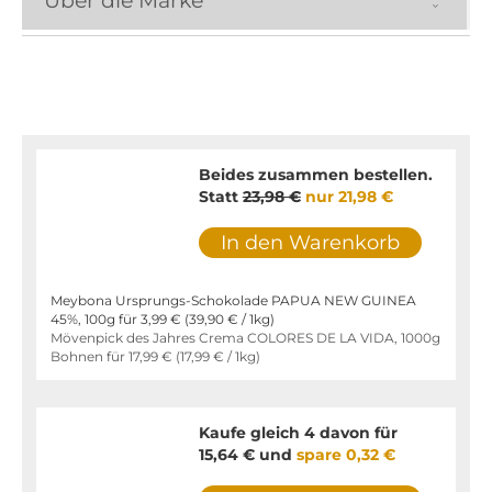
Über die Marke
Beides zusammen bestellen.
Statt
23,98 €
nur
21,98 €
In den Warenkorb
Meybona Ursprungs-Schokolade PAPUA NEW GUINEA
45%, 100g für
3,99 €
(
39,90 €
/ 1kg)
Mövenpick des Jahres Crema COLORES DE LA VIDA, 1000g
Bohnen für
17,99 €
(
17,99 €
/ 1kg)
Kaufe gleich 4 davon für
15,64 €
und
spare
0,32 €