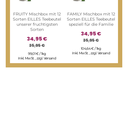
FRUITY Mischbox mit 12
FAMILY Mischbox mit 12
CL
Sorten EILLES Teebeutel
Sorten EILLES Teebeutel
12 
unserer fruchtigsten
speziell für die Familie
T
Sorten
34,95 €
34,95 €
35,95 €
35,95 €
104,64 € / 1kg
Inkl. MwSt.
,
zzgl.
Versand
99,01 € / 1kg
Inkl. MwSt.
,
zzgl.
Versand
I