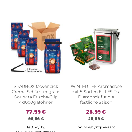
SPARBOX Mövenpick
WINTER TEE Aromadose
Crema Schümli + gratis
mit 5 Sorten EILLES Tea
Gourvita Frische-Clip,
Diamonds für die
4x1000g Bohnen
festliche Saison
77,99 €
26,99 €
99,96 €
28,99 €
19,50 € / 1kg
Inkl. MwSt.
,
zzgl.
Versand
Inkl. MwSt.
,
zzgl.
Versand