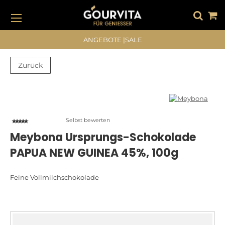
DIREKT
ZUM
INHALT
#DRÜCKEN SIE DIE EINGABETASTE, UM ZU SUCHEN
ANGEBOTE
|
SALE
Zurück
Zum
Zum
Ende
Anfang
der
der
Bildergalerie
Bildergalerie
Selbst bewerten
springen
springen
Meybona Ursprungs-Schokolade
PAPUA NEW GUINEA 45%, 100g
Feine Vollmilchschokolade