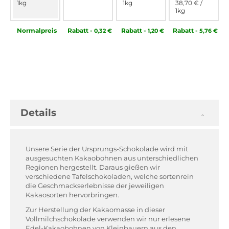
1kg
1kg
38,70 €
/
1kg
Normal­preis
Rabatt
-
Rabatt
-
Rabatt
-
0,32 €
1,20 €
5,76 €
Details
Unsere Serie der Ursprungs-Schokolade wird mit
ausgesuchten Kakaobohnen aus unterschiedlichen
Regionen hergestellt. Daraus gießen wir
verschiedene Tafelschokoladen, welche sortenrein
die Geschmackserlebnisse der jeweiligen
Kakaosorten hervorbringen.
Zur Herstellung der Kakaomasse in dieser
Vollmilchschokolade verwenden wir nur erlesene
Edel-Kakaobohnen von Kleinbauern aus den