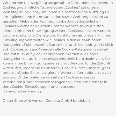
S
Office Coffee Kaffee für das Büro
Wir und von uns sorgfältig ausgewählte Drittanbieter verwenden
Firmenkundenservice
Cookies und ähnliche Technologien ,,Cookies“ auf unserer
Firmenrabatt-Programm
Website/Online-Shop, um Ihnen die bestmögliche Nutzung zu
Werbegeschenke
ermöglichen und Kommunikation sowie Werbung relevant zu
gestalten. Neben den technisch unbedingt erforderlichen
Cookies, welche den Betrieb unserer Website gewährleisten,
können mit Ihrer Einwilligung weitere Cookies aktiviert werden,
ADRESSE
welche zusätzliche Dienste und Funktionen einbinden. Mit Ihrer
Gourvita GmbH
Einwilligung verarbeiten wir Cookies in den auswählbaren
Adam-Opel-Str. 19
Kategorien ,,Präferenzen“, ,,Statistiken“ und ,,Marketing“. Mit Klick
63322 Rödermark
auf ,,Cookies zulassen“ werden alle Cookie-Kategorien aktiviert
und mit Klick auf ,,Cookies ablehnen“ werden alle Cookie-
Kategorien (bis auf die technisch erforderlichen) deaktiviert. Sie
können Ihre Einwilligung jederzeit mit Wirkung für die Zukunft
widerrufen, indem Sie zu unseren ,,Cookie-Einstellungen“, ganz
unten, auf jeder Seite, navigieren. Weitere Informationen zu von
SICHER ZAHLEN
uns und Drittanbietern eingesetzten Cookies sowie zur
Verarbeitung Ihrer personenbezogenen Daten, erhalten Sie in
den ,,Cookie-Einstellungen“ und in unserer
Datenschutzerklärung.
Dieser Shop wird von der Gourvita GmbH betrieben.