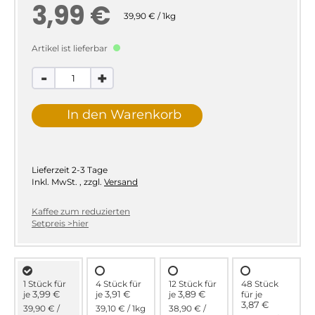
3,99 €
39,90 € / 1kg
Artikel ist lieferbar
-
+
In den Warenkorb
Lieferzeit
2-3 Tage
Inkl. MwSt.
,
zzgl.
Versand
Kaffee zum reduzierten
Setpreis >hier
1 Stück für
4 Stück für
12 Stück für
48 Stück
3,99 €
3,91 €
3,89 €
je
je
je
für
je
3,87 €
39,90 €
/
39,10 €
/ 1kg
38,90 €
/