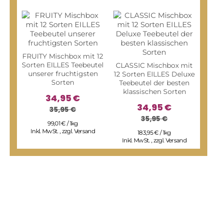
FRUITY Mischbox mit 12
Sorten EILLES Teebeutel
CLASSIC Mischbox mit
unserer fruchtigsten
12 Sorten EILLES Deluxe
Sorten
Teebeutel der besten
klassischen Sorten
34,95 €
34,95 €
35,95 €
35,95 €
FAM
99,01 € / 1kg
Sor
Inkl. MwSt.
,
zzgl.
Versand
183,95 € / 1kg
sp
Inkl. MwSt.
,
zzgl.
Versand
I