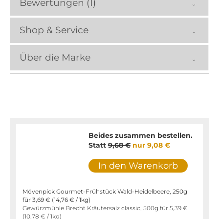
Bewertungen
1
Shop & Service
Über die Marke
Beides zusammen bestellen.
Statt
9,68 €
nur
9,08 €
In den Warenkorb
Mövenpick Gourmet-Frühstück Wald-Heidelbeere, 250g
für
3,69 €
(
14,76 €
/ 1kg)
Gewürzmühle Brecht Kräutersalz classic, 500g für
5,39 €
(
10,78 €
/ 1kg)