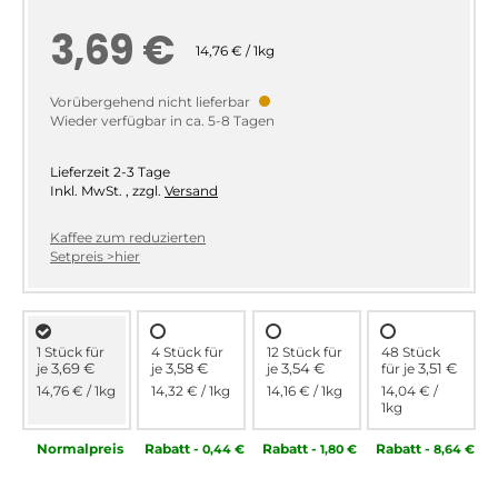
3,69 €
14,76 € / 1kg
Vorübergehend nicht lieferbar
Wieder verfügbar in ca. 5-8 Tagen
Lieferzeit
2-3 Tage
Inkl. MwSt.
,
zzgl.
Versand
Kaffee zum reduzierten
Setpreis >hier
1 Stück für
4 Stück für
12 Stück für
48 Stück
3,69 €
3,58 €
3,54 €
3,51 €
je
je
je
für
je
14,76 €
/ 1kg
14,32 €
/ 1kg
14,16 €
/ 1kg
14,04 €
/
1kg
Normal­preis
Rabatt
-
Rabatt
-
Rabatt
-
0,44 €
1,80 €
8,64 €