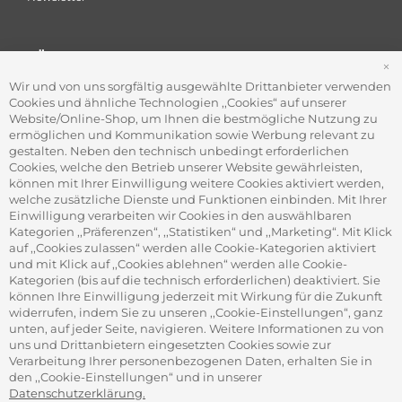
FÜR FIRMEN
S
Office Coffee Kaffee für das Büro
Wir und von uns sorgfältig ausgewählte Drittanbieter verwenden
Firmenkundenservice
Cookies und ähnliche Technologien ,,Cookies“ auf unserer
Firmenrabatt-Programm
Website/Online-Shop, um Ihnen die bestmögliche Nutzung zu
Werbegeschenke
ermöglichen und Kommunikation sowie Werbung relevant zu
gestalten. Neben den technisch unbedingt erforderlichen
Cookies, welche den Betrieb unserer Website gewährleisten,
können mit Ihrer Einwilligung weitere Cookies aktiviert werden,
ADRESSE
welche zusätzliche Dienste und Funktionen einbinden. Mit Ihrer
Gourvita GmbH
Einwilligung verarbeiten wir Cookies in den auswählbaren
Adam-Opel-Str. 19
Kategorien ,,Präferenzen“, ,,Statistiken“ und ,,Marketing“. Mit Klick
63322 Rödermark
auf ,,Cookies zulassen“ werden alle Cookie-Kategorien aktiviert
und mit Klick auf ,,Cookies ablehnen“ werden alle Cookie-
Kategorien (bis auf die technisch erforderlichen) deaktiviert. Sie
können Ihre Einwilligung jederzeit mit Wirkung für die Zukunft
widerrufen, indem Sie zu unseren ,,Cookie-Einstellungen“, ganz
unten, auf jeder Seite, navigieren. Weitere Informationen zu von
SICHER ZAHLEN
uns und Drittanbietern eingesetzten Cookies sowie zur
Verarbeitung Ihrer personenbezogenen Daten, erhalten Sie in
den ,,Cookie-Einstellungen“ und in unserer
Datenschutzerklärung.