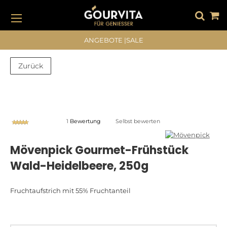
DIREKT
ZUM
INHALT
#DRÜCKEN SIE DIE EINGABETASTE, UM ZU SUCHEN
ANGEBOTE
|
SALE
Zurück
Zum
Zum
Ende
Anfang
der
der
Bildergalerie
Bildergalerie
Bewertung:
1
Bewertung
Selbst bewerten
springen
springen
80%
Mövenpick Gourmet-Frühstück
Wald-Heidelbeere, 250g
Fruchtaufstrich mit 55% Fruchtanteil