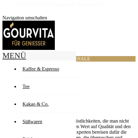
#Drücken Sie die Eingabetaste, um zu suchen
Navigation umschalten
MENÜ
ANGEBOTE
|
SALE
Kaffee & Espresso
Home
Unsere Marken
Glacier
Tee
Glacier
Kakao & Co.
Geniesse das Leben und gönne Dir Köstlichkeiten, die man nicht
Süßwaren
überall erhält. Wir legen dabei höchsten Wert auf Qualität und den
besonderen Moment. Unsere Genussexperten bereisen dafür die
ganze Welt und suchen nach Leckereien, die überraschen und