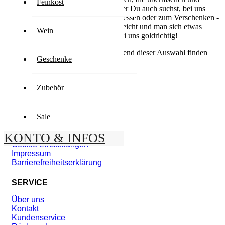
Feinkost
Deinen Gaumen entführen. Was immer Du auch suchst, bei uns
wirst Du fündig. Ob zum Selbst-Geniessen oder zum Verschenken -
immer dann, was das Normale nicht reicht und man sich etwas
Wein
gönnen will ... immer dann bist Du bei uns goldrichtig!
Wir können keine Produkte entsprechend dieser Auswahl finden
Geschenke
RECHTLICHES
Zubehör
AGB
Versandkosten
Sale
Widerrufsrecht
Widerruf online
KONTO & INFOS
Datenschutz
Cookie Einstellungen
Impressum
Barrierefreiheitserklärung
SERVICE
Über uns
Kontakt
Kundenservice