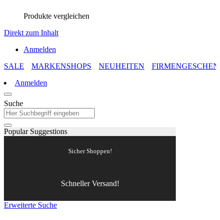
Produkte vergleichen
Direkt zum Inhalt
Anmelden
SALE
MARKENSHOPS
NEUHEITEN
FIRMENGESCHEN
Anmelden
Suche
Popular Suggestions
Sicher Shoppen!
Schneller Versand!
Erweiterte Suche