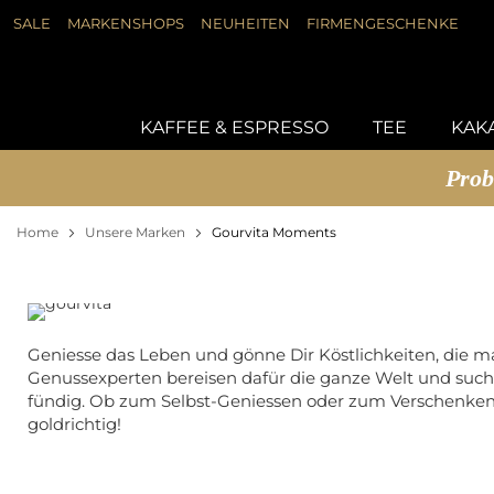
SALE
MARKENSHOPS
NEUHEITEN
FIRMENGESCHENKE
DIREKT
ZUM
#DRÜCKEN SIE DIE EINGABETASTE, UM Z
INHALT
KAFFEE & ESPRESSO
TEE
KAKA
Prob
Home
Unsere Marken
Gourvita Moments
Geniesse das Leben und gönne Dir Köstlichkeiten, die m
Genussexperten bereisen dafür die ganze Welt und suc
fündig. Ob zum Selbst-Geniessen oder zum Verschenken -
goldrichtig!