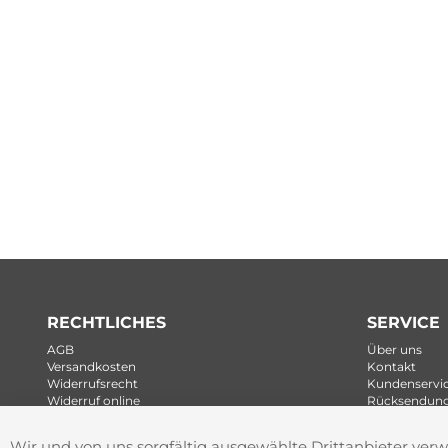
RECHTLICHES
SERVICE
AGB
Über uns
Versandkosten
Kontakt
Widerrufsrecht
Kundenservi
Widerruf online
Rücksendun
Datenschutz
Newsletter
Cookie Einstellungen
Wir und von uns sorgfältig ausgewählte Drittanbieter ver