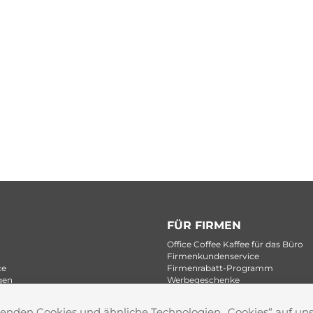
FÜR FIRMEN
Office Coffee Kaffee für das Büro
Firmenkundenservice
ce
Firmenrabatt-Programm
gen
Werbegeschenke
wenden Cookies und ähnliche Technologien ,,Cookies“ auf u