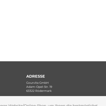
ADRESSE
Gourvita GmbH
Adam-Opel-Str. 19
63322 Rödermark
nserer Website/Online-Shop, um Ihnen die bestmögliche