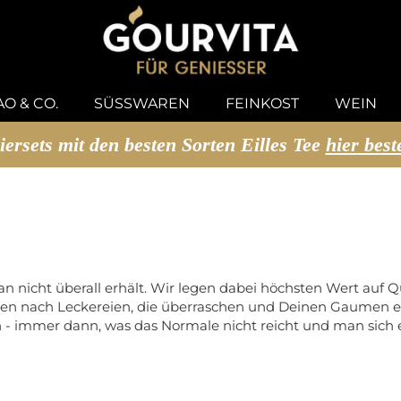
U SUCHEN
O & CO.
SÜSSWAREN
FEINKOST
WEIN
iersets mit den besten Sorten Eilles Tee
hier best
an nicht überall erhält. Wir legen dabei höchsten Wert auf
hen nach Leckereien, die überraschen und Deinen Gaumen en
 immer dann, was das Normale nicht reicht und man sich et