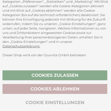
Adam-Opel-Str. 19
Kategorien ,,Präferenzen“, ,,Statistiken“ und ,,Marketing“. Mit Klick
63322 Rödermark
auf ,,Cookies zulassen“ werden alle Cookie-Kategorien aktiviert
und mit Klick auf ,,Cookies ablehnen“ werden alle Cookie-
Kategorien (bis auf die technisch erforderlichen) deaktiviert. Sie
können Ihre Einwilligung jederzeit mit Wirkung für die Zukunft
widerrufen, indem Sie zu unseren ,,Cookie-Einstellungen“, ganz
unten, auf jeder Seite, navigieren. Weitere Informationen zu von
SICHER ZAHLEN
uns und Drittanbietern eingesetzten Cookies sowie zur
Verarbeitung Ihrer personenbezogenen Daten, erhalten Sie in
den ,,Cookie-Einstellungen“ und in unserer
Datenschutzerklärung.
Dieser Shop wird von der Gourvita GmbH betrieben.
Vertrag widerrufen
COOKIES ZULASSEN
COOKIES ABLEHNEN
BIO-ZERTIFIZIERT
COOKIE EINSTELLUNGEN