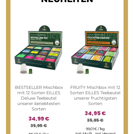
BESTSELLER Mischbox
FRUITY Mischbox mit 12
FAM
mit 12 Sorten EILLES
Sorten EILLES Teebeutel
Sor
Deluxe Teebeutel
unserer fruchtigsten
sp
unserer beliebtesten
Sorten
Sorten
34,95 €
34,99 €
35,95 €
35,95 €
I
99,01 € / 1kg
Inkl. MwSt.
,
zzgl.
Versand