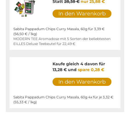
Statt
28,38 €
nur
25,88 €
In den Warenkorb
Sabita Pappadum Chips Curry Masala, 60g für
3,39 €
(
56,50 €
/ 1kg)
MODERN TEE Aromadose mit 5 Sorten der beliebtesten
EILLES Deluxe Teebeutel für
22,49 €
Kaufe gleich 4 davon für
13,28 €
und
spare
0,28 €
In den Warenkorb
Sabita Pappadum Chips Curry Masala, 60g 4x für je
3,32 €
(
55,33 €
/ 1kg)