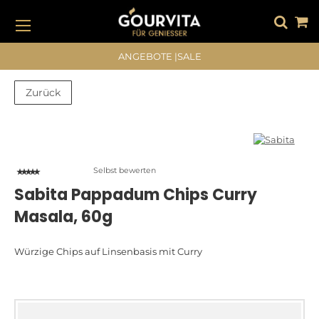
DIREKT
ZUM
INHALT
#DRÜCKEN SIE DIE EINGABETASTE, UM ZU SUCHEN
ANGEBOTE
|
SALE
Zurück
Zum
Zum
Ende
Anfang
der
der
Bildergalerie
Bildergalerie
Selbst bewerten
springen
springen
Sabita Pappadum Chips Curry
Masala, 60g
Würzige Chips auf Linsenbasis mit Curry