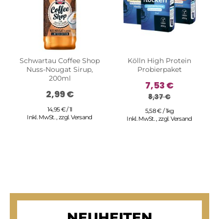
Schwartau Coffee Shop
Kölln High Protein
Nuss-Nougat Sirup,
Probierpaket
200ml
7,53 €
2,99 €
8,37 €
14,95 € / 1l
5,58 € / 1kg
Inkl. MwSt.
,
zzgl.
Versand
Inkl. MwSt.
,
zzgl.
Versand
NEUHEITEN