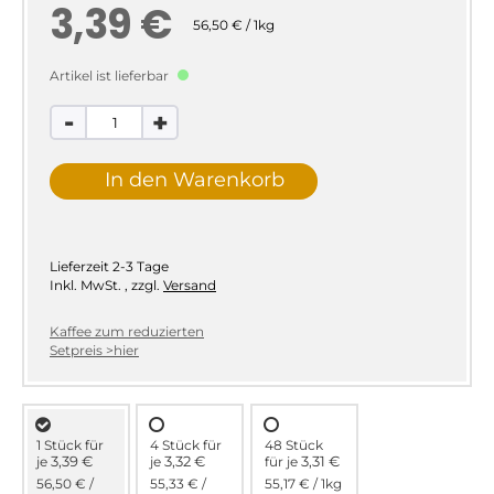
3,39 €
56,50 € / 1kg
Artikel ist lieferbar
-
+
In den Warenkorb
Lieferzeit
2-3 Tage
Inkl. MwSt.
,
zzgl.
Versand
Kaffee zum reduzierten
Setpreis >hier
1 Stück für
4 Stück für
48 Stück
3,39 €
3,32 €
3,31 €
je
je
für
je
56,50 €
/
55,33 €
/
55,17 €
/ 1kg