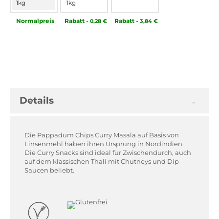
1kg
1kg
Normal­preis
Rabatt
-
Rabatt
-
0,28 €
3,84 €
Details
Die Pappadum Chips Curry Masala auf Basis von
Linsenmehl haben ihren Ursprung in Nordindien.
Die Curry Snacks sind ideal für Zwischendurch, auch
auf dem klassischen Thali mit Chutneys und Dip-
Saucen beliebt.